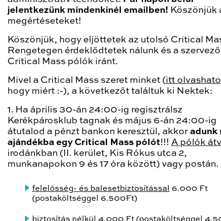
jelentkezünk mindenkinél emailben!
Köszönjük 
megértéseteket!
Köszönjük, hogy eljöttetek az utolsó Critical Ma
Rengetegen érdeklődtetek nálunk és a szervező
Critical Mass pólók iránt.
Mivel a Critical Mass szeret minket (
itt olvashato
hogy miért :-), a következőt találtuk ki Nektek:
1. Ha április 30-án 24:00-ig regisztrálsz
Kerékpárosklub tagnak és május 6-án 24:00-ig
átutalod a pénzt bankon keresztül, akkor
adunk
ajándékba egy Critical Mass pólót
!!!
A pólók át
irodánkban (II. kerület, Kis Rókus utca 2,
munkanapokon 9 és 17 óra között) vagy postán.
felelősség- és balesetbiztosítással
6.000 Ft
(postaköltséggel 6.500Ft)
biztosítás nélkül 4.000 Ft (postaköltséggel 4.