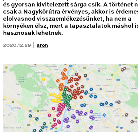
és gyorsan kivitelezett sárga csík. A történet
csak a Nagykörútra érvényes, akkor is érdeme
elolvasnod visszaemlékezésünket, ha nem a
környéken élsz, mert a tapasztalatok máshol i
hasznosak lehetnek.
2020.12.29 |
aron