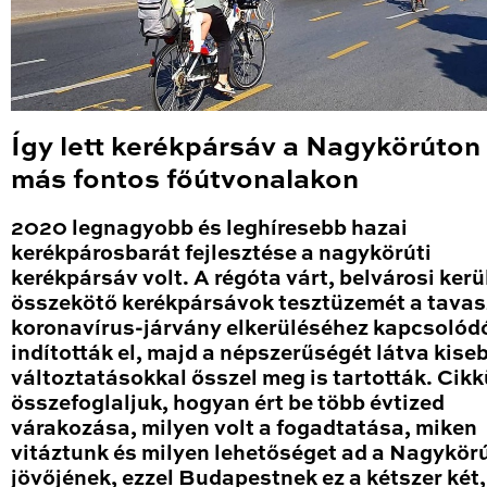
Így lett kerékpársáv a Nagykörúton
más fontos főútvonalakon
2020 legnagyobb és leghíresebb hazai
kerékpárosbarát fejlesztése a nagykörúti
kerékpársáv volt. A régóta várt, belvárosi kerü
összekötő kerékpársávok tesztüzemét a tavas
koronavírus-járvány elkerüléséhez kapcsolód
indították el, majd a népszerűségét látva kise
változtatásokkal ősszel meg is tartották. Cik
összefoglaljuk, hogyan ért be több évtized
várakozása, milyen volt a fogadtatása, miken
vitáztunk és milyen lehetőséget ad a Nagykör
jövőjének, ezzel Budapestnek ez a kétszer két