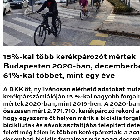
15%-kal több kerékpározót mértek
Budapesten 2020-ban, decemberb
61%-kal többet, mint egy éve
A BKK öt, nyilvánosan elérhető adatokat mut
kerékpárszámlálóján 15 %-kal nagyobb forga
mértek 2020-ban, mint 2019-ben. A 2020-ban
összesen mért 2.771.710. kerékpározó rekord a
hogy egyszerre öt helyen mérik a biciklis forga
bicikliutak és sávok aszfaltjába telepített det
felett még télen is többen kerékpároztak: a 20
decemberi biciklis forgalmat már 2020 decem