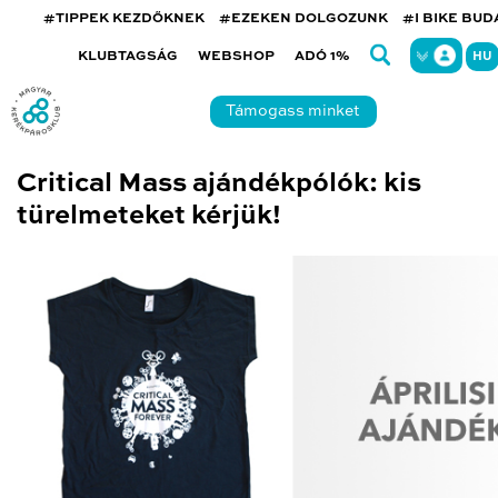
#TIPPEK KEZDŐKNEK
#EZEKEN DOLGOZUNK
#I BIKE BU
KLUBTAGSÁG
WEBSHOP
ADÓ 1%
HU
Támogass minket
Critical Mass ajándékpólók: kis
türelmeteket kérjük!