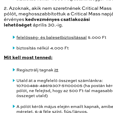
2. Azoknak, akik nem szeretnének Critical Mass
pólót, meghosszabbítottuk a Critical Mass napj
érvényes
kedvezményes csatlakozási
lehetőséget
április 30.-ig.
felelősség- és balesetbiztosítással
5.000 Ft
biztosítás nélkül 4.000 Ft
Mit kell most tenned:
Regisztrálj tagnak
itt
Utald át a megfelelő összeget számlánkra:
10700488-48619307-51100005 (ha postán kér
pólót, ne felejtsd, hogy az 500 Ft-tal magasabb
összeget utald)
A pólót kérők május elején emailt kapnak, amib
méretet, 6-8 féle színt, fiús/lányos,