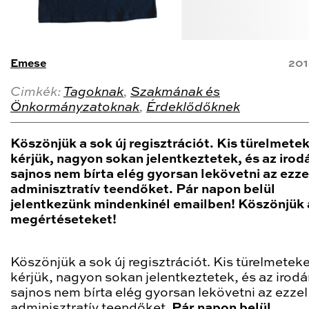
Emese
201
Cimkék:
Tagoknak
,
Szakmának és
Önkormányzatoknak
,
Érdeklődőknek
Köszönjük a sok új regisztrációt. Kis türelmete
kérjük, nagyon sokan jelentkeztetek, és az irod
sajnos nem bírta elég gyorsan lekövetni az ezzel
adminisztratív teendőket. Pár napon belül
jelentkezünk mindenkinél emailben! Köszönjük 
megértéseteket!
Köszönjük a sok új regisztrációt. Kis türelmetek
kérjük, nagyon sokan jelentkeztetek, és az irod
sajnos nem bírta elég gyorsan lekövetni az ezzel
adminisztratív teendőket.
Pár napon belül