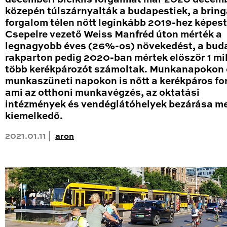
közepén túlszárnyalták a budapestiek, a brin
forgalom télen nőtt leginkább 2019-hez képest
Csepelre vezető Weiss Manfréd úton mérték a
legnagyobb éves (26%-os) növekedést, a bud
rakparton pedig 2020-ban mértek először 1 mil
több kerékpározót számoltak. Munkanapokon 
munkaszüneti napokon is nőtt a kerékpáros fo
ami az otthoni munkavégzés, az oktatási
intézmények és vendéglátóhelyek bezárása me
kiemelkedő.
2021.01.11 |
aron