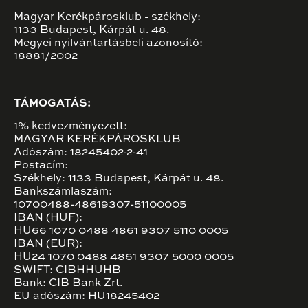
Magyar Kerékpárosklub - székhely:
1133 Budapest, Kárpát u. 48.
Megyei nyilvántartásbeli azonosító:
18881/2002
TÁMOGATÁS:
1% kedvezményezett:
MAGYAR KERÉKPÁROSKLUB
Adószám: 18245402-2-41
Postacím:
Székhely: 1133 Budapest, Kárpát u. 48.
Bankszámlaszám:
10700488-48619307-51100005
IBAN (HUF):
HU66 1070 0488 4861 9307 5110 0005
IBAN (EUR):
HU24 1070 0488 4861 9307 5000 0005
SWIFT: CIBHHUHB
Bank: CIB Bank Zrt.
EU adószám: HU18245402