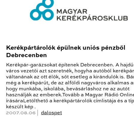
Kerékpártárolók épülnek uniós pénzből
Debrecenben
Kerékpár-garázsokat építenek Debrecenben. A hajdú-
város vezetői azt szeretnék, hogyha autóból kerékpá
váltanának az ott élők, sőt esetleg a kirándulók is. B
még a kerékpárút, de az alföldi nagyváros alkalmas a
hogy munkába, iskolába, bevásárláshoz ne az autót
használják az emberek.Tovább a Magyar Rádió Onlin
írásáraLetölthető a kerékpártárolók címlistája és a tí
készült kép .
2007.08.06 |
dalospet