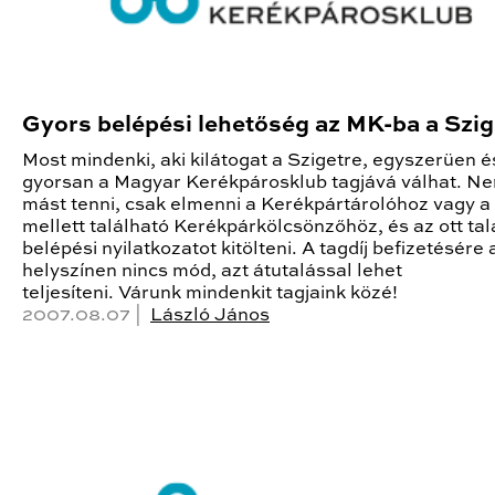
Gyors belépési lehetőség az MK-ba a Szi
Most mindenki, aki kilátogat a Szigetre, egyszerüen é
gyorsan a Magyar Kerékpárosklub tagjává válhat. Ne
mást tenni, csak elmenni a Kerékpártárolóhoz vagy a 
mellett található Kerékpárkölcsönzőhöz, és az ott tal
belépési nyilatkozatot kitölteni. A tagdíj befizetésére 
helyszínen nincs mód, azt átutalással lehet
teljesíteni. Várunk mindenkit tagjaink közé!
2007.08.07 |
László János