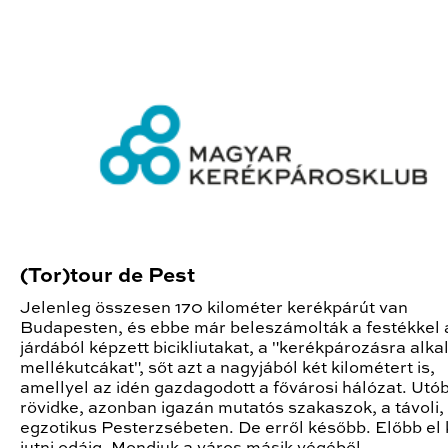
(Tor)tour de Pest
Jelenleg összesen 170 kilométer kerékpárút van
Budapesten, és ebbe már beleszámolták a festékkel a
járdából képzett bicikliutakat, a "kerékpározásra alk
mellékutcákat", sőt azt a nagyjából két kilométert is,
amellyel az idén gazdagodott a fővárosi hálózat. Utó
rövidke, azonban igazán mutatós szakaszok, a távoli,
egzotikus Pesterzsébeten. De erről később. Előbb el k