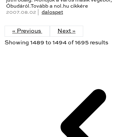
jutni odáig. Mondjuk a város másik végéből,
Óbudáról.Tovább a nol.hu cikkére
2007.08.02 |
dalospet
« Previous
Next »
Showing
1489
to
1494
of
1695
results