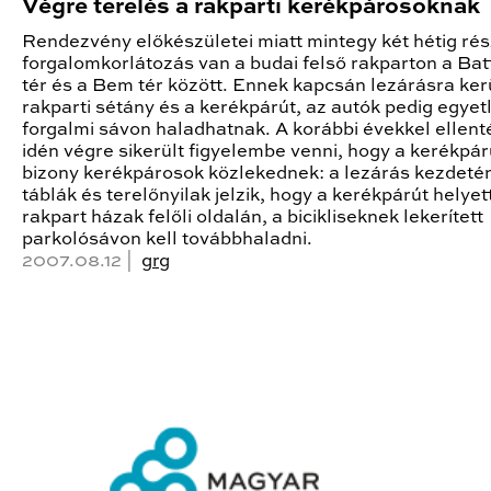
Végre terelés a rakparti kerékpárosoknak
Rendezvény előkészületei miatt mintegy két hétig ré
forgalomkorlátozás van a budai felső rakparton a Ba
tér és a Bem tér között. Ennek kapcsán lezárásra kerü
rakparti sétány és a kerékpárút, az autók pedig egyet
forgalmi sávon haladhatnak. A korábbi évekkel ellent
idén végre sikerült figyelembe venni, hogy a kerékpá
bizony kerékpárosok közlekednek: a lezárás kezdeté
táblák és terelőnyilak jelzik, hogy a kerékpárút helyet
rakpart házak felőli oldalán, a bicikliseknek lekerített
parkolósávon kell továbbhaladni.
2007.08.12 |
grg