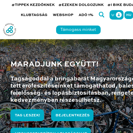
#TIPPEK KEZDŐKNEK
#EZEKEN DOLGOZUNK
#I BIKE BU
KLUBTAGSÁG
WEBSHOP
ADÓ 1%
HU
Támogass minket
MARADJUNK EGYÜTT!
Tagságoddal a bringabarát Magyarország
tett erőfeszítéseinket támogathatod, bales
felelősség- és lopásbiztosításban, renget
kedvezményben részesülhetsz.
TAG LESZEK!
BEJELENTKEZÉS