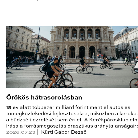
Örökös hátrasorolásban
15 év alatt többezer milliárd forint ment el autós és
tömegközlekedési fejlesztésekre, miközben a kerékp
a büdzsé 1 ezrelékét sem éri el. A Kerékpárosklub el
írása a forrásmegosztás drasztikus aránytalanságairó
2026.07.23 |
Kürti Gábor Dezső