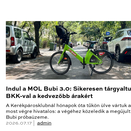
Indul a MOL Bubi 3.0: Sikeresen tárgyalt
BKK-val a kedvezőbb árakért
A Kerékpárosklubnál hónapok óta tűkön ülve vártuk a 
most végre hivatalos: a végéhez közeledik a megúju
Bubi próbaüzeme.
2026.07.17 |
admin