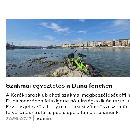
Szakmai egyeztetés a Duna fenekén
A Kerékpárosklub eheti szakmai megbeszélését offlin
Duna medrében félszigetté nőtt Ínség-sziklán tartottu
Ezzel is jelezzük, hogy mindenki közömbös a szemünk
folyó katasztrófára, pedig épp a falnak rohanunk.
2026.07.17 |
admin