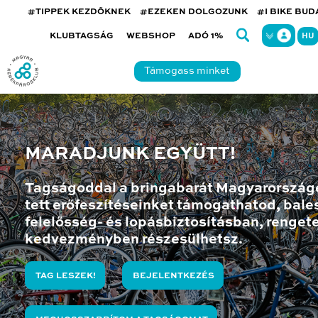
#TIPPEK KEZDŐKNEK
#EZEKEN DOLGOZUNK
#I BIKE BU
KLUBTAGSÁG
WEBSHOP
ADÓ 1%
HU
Támogass minket
MARADJUNK EGYÜTT!
Tagságoddal a bringabarát Magyarország
tett erőfeszítéseinket támogathatod, bales
felelősség- és lopásbiztosításban, renget
kedvezményben részesülhetsz.
TAG LESZEK!
BEJELENTKEZÉS