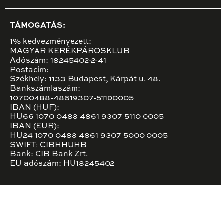
TÁMOGATÁS:
1% kedvezményezett:
MAGYAR KERÉKPÁROSKLUB
Adószám: 18245402-2-41
Postacím:
Székhely: 1133 Budapest, Kárpát u. 48.
Bankszámlaszám:
10700488-48619307-51100005
IBAN (HUF):
HU66 1070 0488 4861 9307 5110 0005
IBAN (EUR):
HU24 1070 0488 4861 9307 5000 0005
SWIFT: CIBHHUHB
Bank: CIB Bank Zrt.
EU adószám: HU18245402