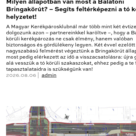
Milyen állapotban van most a Balatoni
Bringakörút? – Segíts feltérképezni a tó k
helyzetet!
A Magyar Kerékpárosklubnál már több mint két évtiz
dolgozunk azon – partnereinkkel karöltve –, hogy a B
körüli kerékpározás ne csak élmény, hanem valóban
biztonságos és gördülékeny legyen. Két évvel ezelőtt
nagyszabású felmérést végeztünk a Bringakörút állap
most pedig elérkezett az idő a visszacsatolásra: újra
alá vesszük a tó körüli szakaszokat, ehhez pedig a te 
tapasztalataidra is szükségünk van!
2026.08.06 |
admin