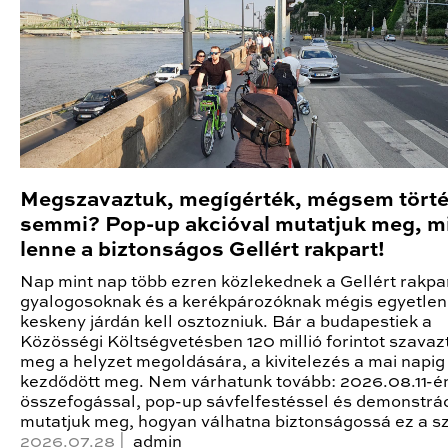
Megszavaztuk, megígérték, mégsem törté
semmi? Pop-up akcióval mutatjuk meg, m
lenne a biztonságos Gellért rakpart!
Nap mint nap több ezren közlekednek a Gellért rakpa
gyalogosoknak és a kerékpározóknak mégis egyetlen
keskeny járdán kell osztozniuk. Bár a budapestiek a
Közösségi Költségvetésben 120 millió forintot szavaz
meg a helyzet megoldására, a kivitelezés a mai napi
kezdődött meg. Nem várhatunk tovább: 2026.08.11-én 
összefogással, pop-up sávfelfestéssel és demonstrá
mutatjuk meg, hogyan válhatna biztonságossá ez a s
2026.07.28 |
admin