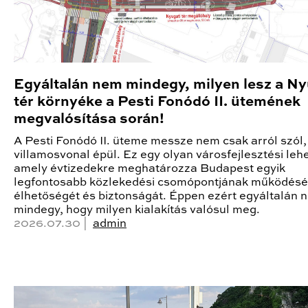
Egyáltalán nem mindegy, milyen lesz a Ny
tér környéke a Pesti Fonódó II. ütemének
megvalósítása során!
A Pesti Fonódó II. üteme messze nem csak arról szól,
villamosvonal épül. Ez egy olyan városfejlesztési leh
amely évtizedekre meghatározza Budapest egyik
legfontosabb közlekedési csomópontjának működésé
élhetőségét és biztonságát. Éppen ezért egyáltalán 
mindegy, hogy milyen kialakítás valósul meg.
2026.07.30 |
admin