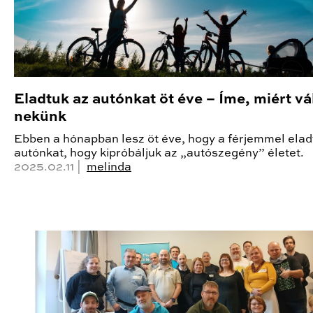
Eladtuk az autónkat öt éve – Íme, miért vá
nekünk
Ebben a hónapban lesz öt éve, hogy a férjemmel elad
autónkat, hogy kipróbáljuk az „autószegény” életet.
2025.02.11 |
melinda