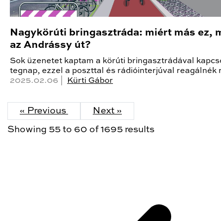
Nagykörúti bringasztráda: miért más ez, 
az Andrássy út?
Sok üzenetet kaptam a körúti bringasztrádával kapcs
tegnap, ezzel a poszttal és rádióinterjúval reagálnék 
2025.02.06 |
Kürti Gábor
« Previous
Next »
Showing
55
to
60
of
1695
results