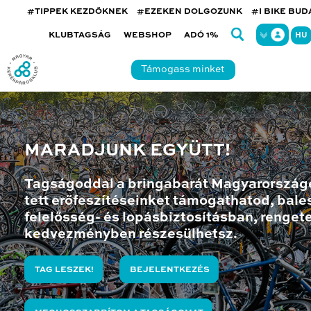
#TIPPEK KEZDŐKNEK
#EZEKEN DOLGOZUNK
#I BIKE BU
KLUBTAGSÁG
WEBSHOP
ADÓ 1%
HU
Támogass minket
MARADJUNK EGYÜTT!
Tagságoddal a bringabarát Magyarország
tett erőfeszítéseinket támogathatod, bales
felelősség- és lopásbiztosításban, renget
kedvezményben részesülhetsz.
TAG LESZEK!
BEJELENTKEZÉS