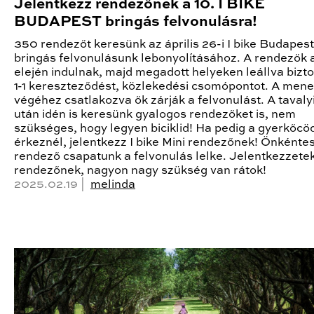
Jelentkezz rendezőnek a 10. I BIKE
BUDAPEST bringás felvonulásra!
350 rendezőt keresünk az április 26-i I bike Budapest
bringás felvonulásunk lebonyolításához. A rendezők
elején indulnak, majd megadott helyeken leállva bizt
1-1 kereszteződést, közlekedési csomópontot. A mene
végéhez csatlakozva ők zárják a felvonulást. A tavalyi
után idén is keresünk gyalogos rendezőket is, nem
szükséges, hogy legyen biciklid! Ha pedig a gyerkőcö
érkeznél, jelentkezz I bike Mini rendezőnek! Önkénte
rendező csapatunk a felvonulás lelke. Jelentkezzete
rendezőnek, nagyon nagy szükség van rátok!
2025.02.19 |
melinda