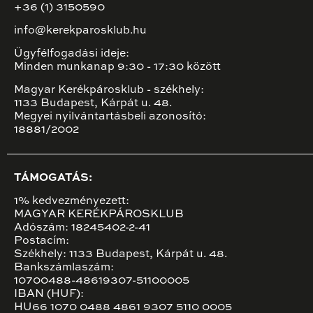
+36 (1) 3150590
info@kerekparosklub.hu
Ügyfélfogadási ideje:
Minden munkanap 9:30 - 17:30 között
Magyar Kerékpárosklub - székhely:
1133 Budapest, Kárpát u. 48.
Megyei nyilvántartásbeli azonosító:
18881/2002
TÁMOGATÁS:
1% kedvezményezett:
MAGYAR KERÉKPÁROSKLUB
Adószám: 18245402-2-41
Postacím:
Székhely: 1133 Budapest, Kárpát u. 48.
Bankszámlaszám:
10700488-48619307-51100005
IBAN (HUF):
HU66 1070 0488 4861 9307 5110 0005