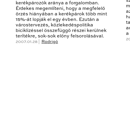
s
kerékpározók aránya a forgalomban.
m
Érdekes megemlíteni, hogy a megfelelő
a
őrzés hiányában a kerékpárok több mint
h
15%-át lopják el egy évben. Ezután a
t
várostervezés, közlekedéspolitika
a
biciklizéssel összefüggő részei kerülnek
a
terítékre, sok-sok előny felsorolásával.
2
2007.01.28 |
Rodrigó