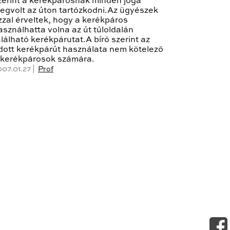
zerint a kerékpárosnak minden joga
egvolt az úton tartózkodni.Az ügyészek
zzal érveltek, hogy a kerékpáros
asználhatta volna az út túloldalán
alálható kerékpárutat.A bíró szerint az
dott kerékpárút használata nem kötelező
 kerékpárosok számára.
007.01.27 |
Prof