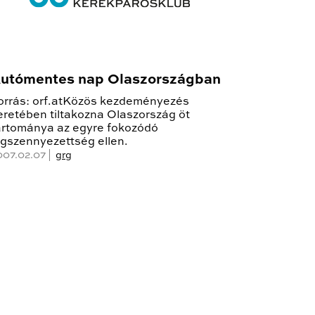
utómentes nap Olaszországban
orrás: orf.atKözös kezdeményezés
eretében tiltakozna Olaszország öt
artománya az egyre fokozódó
égszennyezettség ellen.
007.02.07 |
grg