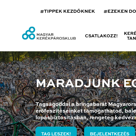
#TIPPEK KEZDŐKNEK
#EZEKEN D
KER
CSATLAKOZZ!
TA
MARADJUNK E
Tagságoddal a bringabarát Magyarors
erőfeszítéseinket támogathatod, bale
lopásbiztosításban, rengeteg kedvez
TAG LESZEK!
BEJELENTKEZÉS