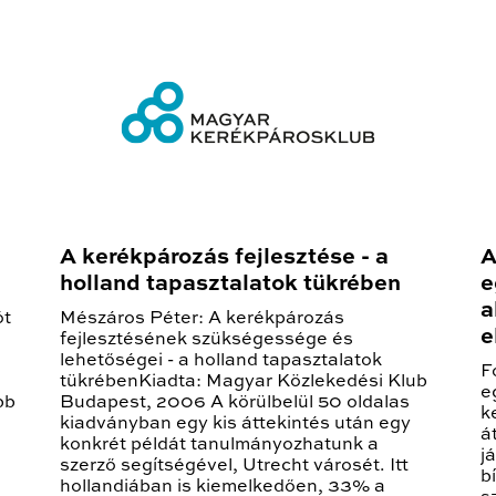
A kerékpározás fejlesztése - a
A
holland tapasztalatok tükrében
e
a
ót
Mészáros Péter: A kerékpározás
e
fejlesztésének szükségessége és
lehetőségei - a holland tapasztalatok
F
tükrébenKiadta: Magyar Közlekedési Klub
e
bb
Budapest, 2006 A körülbelül 50 oldalas
k
kiadványban egy kis áttekintés után egy
á
konkrét példát tanulmányozhatunk a
j
szerző segítségével, Utrecht városét. Itt
b
hollandiában is kiemelkedően, 33% a