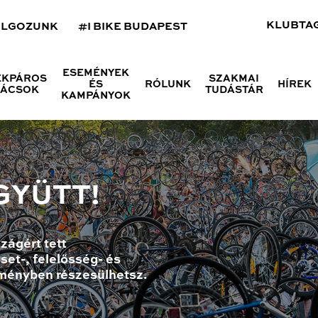
KLUBTA
OLGOZUNK
#I BIKE BUDAPEST
ESEMÉNYEK
ÉKPÁROS
SZAKMAI
ÉS
RÓLUNK
HÍREK
NÁCSOK
TUDÁSTÁR
KAMPÁNYOK
GYÜTT!
zágért tett
set-, felelősség- és
ményben részesülhetsz.