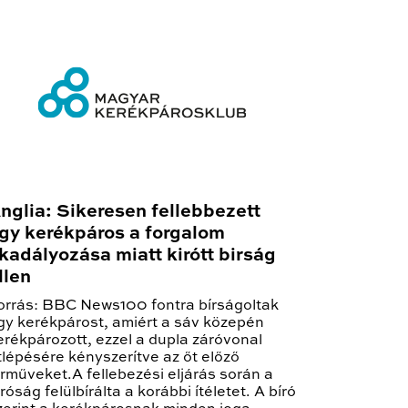
nglia: Sikeresen fellebbezett
gy kerékpáros a forgalom
kadályozása miatt kirótt birság
llen
orrás: BBC News100 fontra bírságoltak
gy kerékpárost, amiért a sáv közepén
erékpározott, ezzel a dupla záróvonal
tlépésére kényszerítve az őt előző
árműveket.A fellebezési eljárás során a
íróság felülbírálta a korábbi ítéletet. A bíró