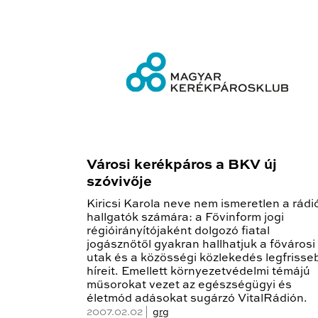
Városi kerékpáros a BKV új
szóvivője
Kiricsi Karola neve nem ismeretlen a rádi
hallgatók számára: a Fővinform jogi
régióirányítójaként dolgozó fiatal
jogásznőtől gyakran hallhatjuk a fővárosi
utak és a közösségi közlekedés legfrisse
híreit. Emellett környezetvédelmi témájú
műsorokat vezet az egészségügyi és
életmód adásokat sugárzó VitalRádión.
2007.02.02 |
grg