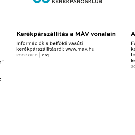
Kerékpárszállítás a MÁV vonalain
A
Információk a belföldi vasúti
F
kerékpárszállításról: www.mav.hu
k
t
2007.02.11 |
grg
l
n"
2
t