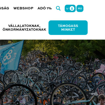
GSÁG
WEBSHOP
ADÓ 1%
HU
VÁLLALATOKNAK,
TÁMOGASS
ÖNKORMÁNYZATOKNAK
MINKET