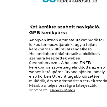
Két kerékre szabott navigáció.
GPS kerékpárra
Ahogyan itthon a turistautakat mérik fel
lelkes természetjáróink, úgy a fejlett
kerékpáros kultúrával rendelkezo
Hollandiában önkénteseik a biciklisek
számára készítettek webes
útvonaltervezot. A holland ENFB
kerékpáros szövetség elindította az elso
webes kerékpáros útvonalajánlót, amely
elso körben Utrecht tágabb körzetére
muködik, ám az adatbázist a tervek szerin
késobb a teljes országra kiterjesztik.
2007.01.27 |
Bereczk Miklós