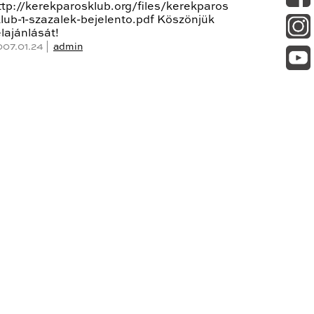
ttp://kerekparosklub.org/files/kerekparos
klub-1-szazalek-bejelento.pdf Köszönjük
elajánlását!
007.01.24 |
admin