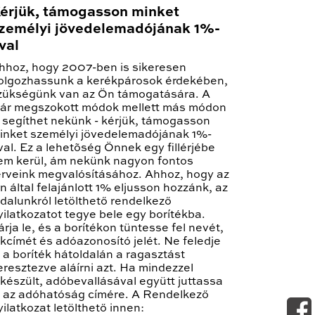
érjük, támogasson minket
zemélyi jövedelemadójának 1%-
val
hhoz, hogy 2007-ben is sikeresen
olgozhassunk a kerékpárosok érdekében,
zükségünk van az Ön támogatására. A
ár megszokott módok mellett más módon
s segíthet nekünk - kérjük, támogasson
inket személyi jövedelemadójának 1%-
val. Ez a lehetõség Önnek egy fillérjébe
em kerül, ám nekünk nagyon fontos
erveink megvalósításához. Ahhoz, hogy az
n által felajánlott 1% eljusson hozzánk, az
ldalunkról letölthető rendelkező
yilatkozatot tegye bele egy borítékba.
árja le, és a borítékon tüntesse fel nevét,
akcímét és adóazonosító jelét. Ne feledje
l a boríték hátoldalán a ragasztást
eresztezve aláírni azt. Ha mindezzel
lkészült, adóbevallásával együtt juttassa
l az adóhatóság címére. A Rendelkező
yilatkozat letölthető innen: