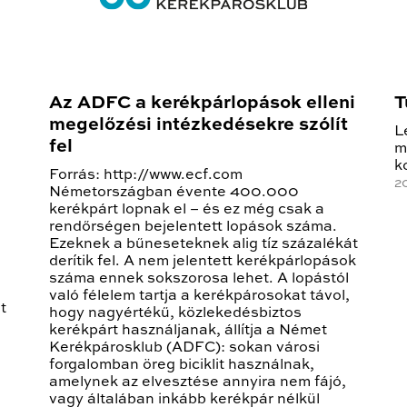
Az ADFC a kerékpárlopások elleni
T
megelőzési intézkedésekre szólít
L
fel
m
k
Forrás: http://www.ecf.com
2
Németországban évente 400.000
kerékpárt lopnak el – és ez még csak a
rendőrségen bejelentett lopások száma.
Ezeknek a bűneseteknek alig tíz százalékát
derítik fel. A nem jelentett kerékpárlopások
száma ennek sokszorosa lehet. A lopástól
való félelem tartja a kerékpárosokat távol,
t
hogy nagyértékű, közlekedésbiztos
kerékpárt használjanak, állítja a Német
Kerékpárosklub (ADFC): sokan városi
forgalomban öreg biciklit használnak,
amelynek az elvesztése annyira nem fájó,
vagy általában inkább kerékpár nélkül