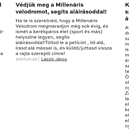
l
Védjük meg a Millenáris
K
velodromot, segíts aláírásoddal!
s
á
Ha te is szeretnéd, hogy a Millenáris
Velodrom megmaradjon még sok évig, és
A
2-
ismét a kerékpáros élet (sport és más)
d
helyszíne legyen, segíts
s
aláírásoddal!Töltsd le a petíciót , írd alá,
m
írasd alá mással is, és küldd/juttasd vissza
i
 a
a rajta szereplő címre!
m
2007.01.25 |
László János
á
s
t
Ö
o
n
Z
l
e
k
e
e
n