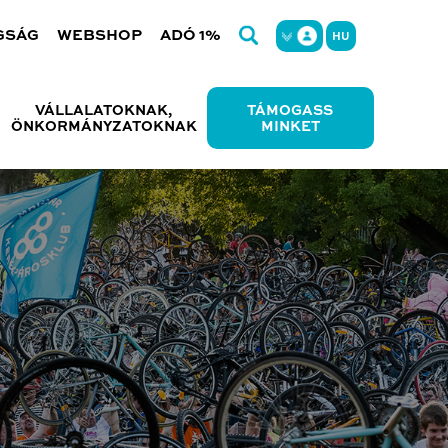
GSÁG
WEBSHOP
ADÓ 1%
HU
VÁLLALATOKNAK,
TÁMOGASS
ÖNKORMÁNYZATOKNAK
MINKET