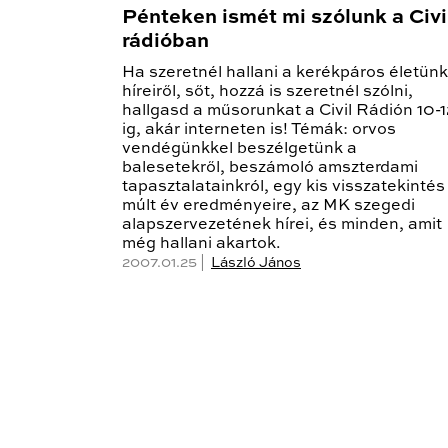
Pénteken ismét mi szólunk a Civi
rádióban
Ha szeretnél hallani a kerékpáros életünk
híreiről, sőt, hozzá is szeretnél szólni,
hallgasd a műsorunkat a Civil Rádión 10-1
ig, akár interneten is! Témák: orvos
vendégünkkel beszélgetünk a
balesetekről, beszámoló amszterdami
tapasztalatainkról, egy kis visszatekintés
múlt év eredményeire, az MK szegedi
alapszervezetének hírei, és minden, amit
még hallani akartok.
2007.01.25 |
László János