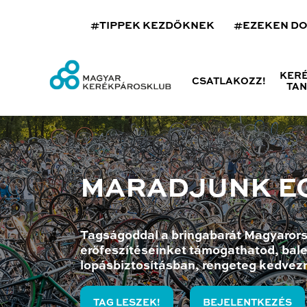
#TIPPEK KEZDŐKNEK
#EZEKEN D
KER
CSATLAKOZZ!
TA
MARADJUNK E
Tagságoddal a bringabarát Magyarors
erőfeszítéseinket támogathatod, bale
lopásbiztosításban, rengeteg kedvez
TAG LESZEK!
BEJELENTKEZÉS