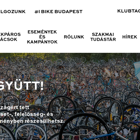
KLUBTA
OLGOZUNK
#I BIKE BUDAPEST
ESEMÉNYEK
ÉKPÁROS
SZAKMAI
ÉS
RÓLUNK
HÍREK
NÁCSOK
TUDÁSTÁR
KAMPÁNYOK
GYÜTT!
zágért tett
set-, felelősség- és
ményben részesülhetsz.