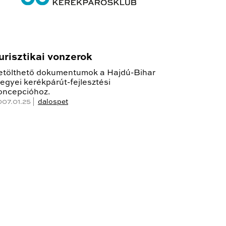
urisztikai vonzerok
etölthető dokumentumok a Hajdú-Bihar
egyei kerékpárút-fejlesztési
oncepcióhoz.
007.01.25 |
dalospet