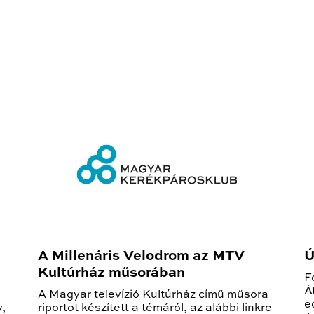
A Millenáris Velodrom az MTV
Ú
Kultúrház műsorában
F
Á
A Magyar televízió Kultúrház című műsora
e
y,
riportot készített a témáról, az alábbi linkre