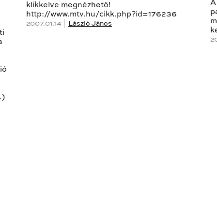
A
klikkelve megnézhető!
p
http://www.mtv.hu/cikk.php?id=176236
m
2007.01.14 |
László János
k
ti
2
a
ió
.)