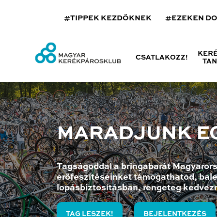
#TIPPEK KEZDŐKNEK
#EZEKEN D
KER
CSATLAKOZZ!
TA
MARADJUNK E
Tagságoddal a bringabarát Magyarors
erőfeszítéseinket támogathatod, bale
lopásbiztosításban, rengeteg kedvez
TAG LESZEK!
BEJELENTKEZÉS