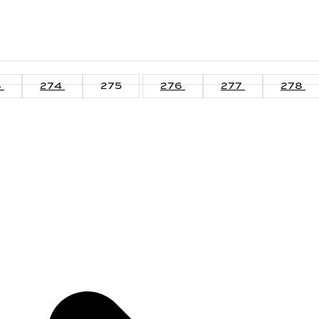
3
274
275
276
277
278