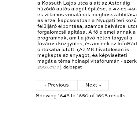
a Kossuth Lajos utca alatt az Astoriáig
húzódó autós alagút építése, a 47-es-49-
es villamos vonalának meghosszabbítása
és ezzel kapcsolatban a Nyugati téri közú
felüljáró elbontása, számos belvárosi utc
forgalomcsillapítása. A fő elemei annak a
programnak, amit a jövő héten tárgyal a
fővárosi közgyűlés, és aminek az InfoRád
birtokába jutott. (Az MK hivatalosan is
megkapta az anyagot, és képviselteti
magát a téma holnapi vitafórumán - szerk
2007.01.17 |
dalospet
« Previous
Next »
Showing
1645
to
1650
of
1695
results