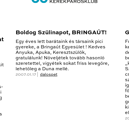
Boldog Szülinapot, BRINGAÚT!
G
at
Egy éves lett barátaink és társaink pici
F
gyereke, a Bringaút Egyesület ! Kedves
k
Anyuka, Apuka, Keresztszülők,
d
gratulálunk! Növeljétek tovább hasonló
b
szeretettel, vigyétek sokat friss levegőre,
„
it
lehetőleg a Duna mellé.
S
c
2007.01.17 |
dalospet
s
í
s-
f
i
b
g
g
k
e
s
2