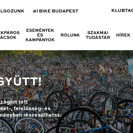
KLUBTA
OLGOZUNK
#I BIKE BUDAPEST
ESEMÉNYEK
ÉKPÁROS
SZAKMAI
ÉS
RÓLUNK
HÍREK
NÁCSOK
TUDÁSTÁR
KAMPÁNYOK
GYÜTT!
zágért tett
set-, felelősség- és
ményben részesülhetsz.