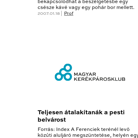
bekapcsolódhat a beszélgetésbe egy
csésze kávé vagy egy pohár bor mellett.
2007.01.18 |
Prof
Teljesen átalakítanák a pesti
belvárost
Forrás: Index A Ferenciek terénél levő
közúti aluljáró megszüntetése, helyén eg