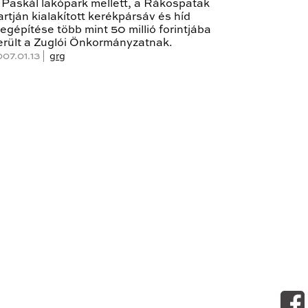
 Paskál lakópark mellett, a Rákospatak
artján kialakított kerékpársáv és híd
egépítése több mint 50 millió forintjába
erült a Zuglói Önkormányzatnak.
007.01.13 |
grg