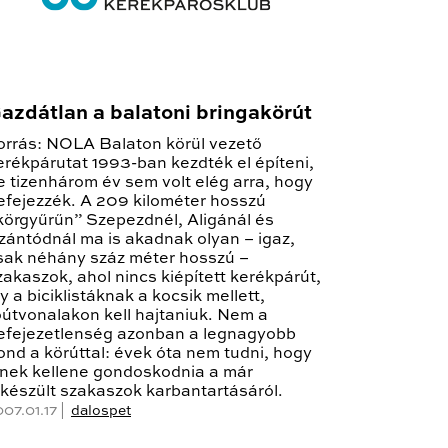
azdátlan a balatoni bringakörút
orrás: NOLA Balaton körül vezető
erékpárutat 1993-ban kezdték el építeni,
e tizenhárom év sem volt elég arra, hogy
efejezzék. A 209 kilométer hosszú
körgyűrűn” Szepezdnél, Aligánál és
zántódnál ma is akadnak olyan – igaz,
sak néhány száz méter hosszú –
zakaszok, ahol nincs kiépített kerékpárút,
gy a biciklistáknak a kocsik mellett,
őútvonalakon kell hajtaniuk. Nem a
efejezetlenség azonban a legnagyobb
ond a körúttal: évek óta nem tudni, hogy
inek kellene gondoskodnia a már
lkészült szakaszok karbantartásáról.
007.01.17 |
dalospet