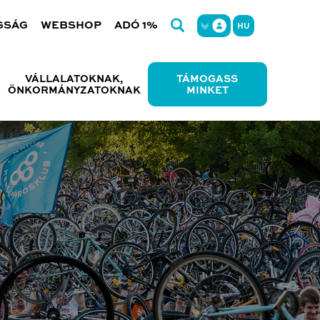
GSÁG
WEBSHOP
ADÓ 1%
HU
VÁLLALATOKNAK,
TÁMOGASS
ÖNKORMÁNYZATOKNAK
MINKET