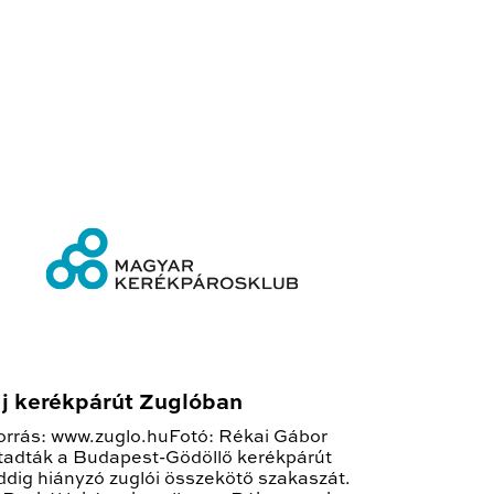
j kerékpárút Zuglóban
orrás: www.zuglo.huFotó: Rékai Gábor
tadták a Budapest-Gödöllő kerékpárút
ddig hiányzó zuglói összekötő szakaszát.