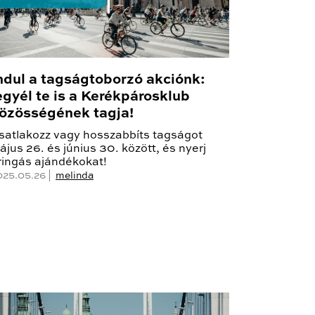
ndul a tagságtoborzó akciónk:
egyél te is a Kerékpárosklub
özösségének tagja!
satlakozz vagy hosszabbíts tagságot
ájus 26. és június 30. között, és nyerj
ringás ajándékokat!
025.05.26 |
melinda