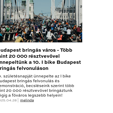
udapest bringás város - Több
int 20 000 résztvevővel
nnepeltünk a 10. I bike Budapest
ringás felvonuláson
0. születésnapját ünnepelte az I bike
udapest bringás felvonulás és
emonstráció, becsléseink szerint több
int 20 000 résztvevővel bringáztunk
égig a főváros legszebb helyein!
025.04.28 |
melinda