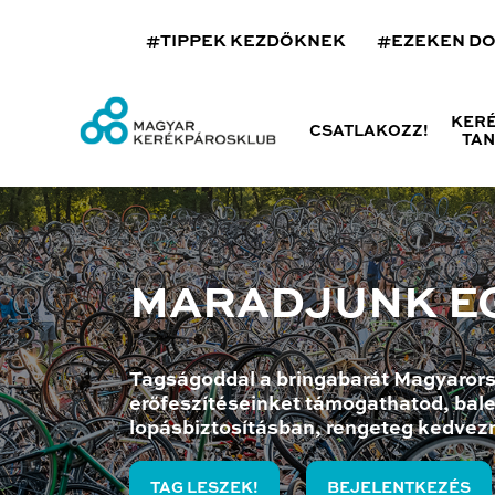
#TIPPEK KEZDŐKNEK
#EZEKEN D
KER
CSATLAKOZZ!
TA
MARADJUNK E
Tagságoddal a bringabarát Magyarors
erőfeszítéseinket támogathatod, bale
lopásbiztosításban, rengeteg kedvez
TAG LESZEK!
BEJELENTKEZÉS