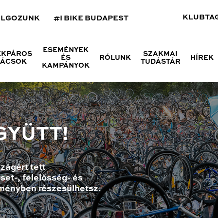
KLUBTA
OLGOZUNK
#I BIKE BUDAPEST
ESEMÉNYEK
ÉKPÁROS
SZAKMAI
ÉS
RÓLUNK
HÍREK
NÁCSOK
TUDÁSTÁR
KAMPÁNYOK
GYÜTT!
zágért tett
set-, felelősség- és
ményben részesülhetsz.