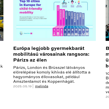
Európa legjobb gyermekbarát
B
mobilitású városainak rangsora:
m
Párizs az élen
ü
b
ak
Párizs, London és Brüsszel látványos
előrelépése komoly kihívás elé állította a
1
hagyományos éllovasokat, például
B
Amszterdamot és Koppenhágát.
d
2025.05.19 |
melinda
m
v
2