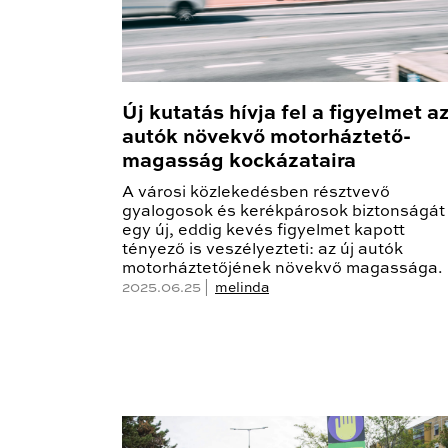
Új kutatás hívja fel a figyelmet a
autók növekvő motorháztető-
magasság kockázataira
A városi közlekedésben résztvevő
gyalogosok és kerékpárosok biztonságát
egy új, eddig kevés figyelmet kapott
tényező is veszélyezteti: az új autók
motorháztetőjének növekvő magassága.
2025.06.25 |
melinda