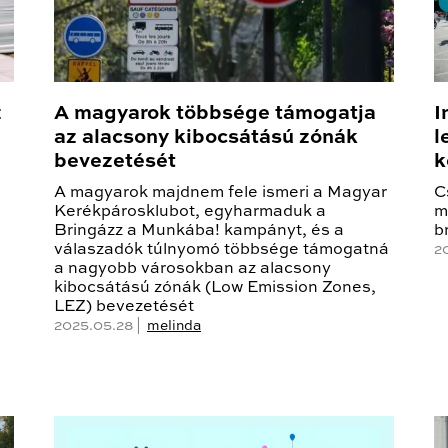
z
A magyarok többsége támogatja
I
az alacsony kibocsátású zónák
l
bevezetését
k
A magyarok majdnem fele ismeri a Magyar
C
Kerékpárosklubot, egyharmaduk a
m
Bringázz a Munkába! kampányt, és a
b
válaszadók túlnyomó többsége támogatná
2
a nagyobb városokban az alacsony
kibocsátású zónák (Low Emission Zones,
LEZ) bevezetését
2025.05.28 |
melinda