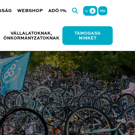
GSÁG
WEBSHOP
ADÓ 1%
HU
VÁLLALATOKNAK,
TÁMOGASS
ÖNKORMÁNYZATOKNAK
MINKET