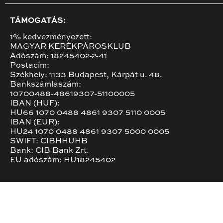
TÁMOGATÁS:
1% kedvezményezett:
MAGYAR KERÉKPÁROSKLUB
Adószám: 18245402-2-41
Postacím:
Székhely: 1133 Budapest, Kárpát u. 48.
Bankszámlaszám:
10700488-48619307-51100005
IBAN (HUF):
HU66 1070 0488 4861 9307 5110 0005
IBAN (EUR):
HU24 1070 0488 4861 9307 5000 0005
SWIFT: CIBHHUHB
Bank: CIB Bank Zrt.
EU adószám: HU18245402