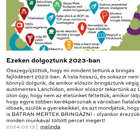
Ezeken dolgoztunk 2023-ban
Összegyűjtöttük, hogy mi mindent tettünk a bringás
fejlődésért 2023-ban. A lista hosszú, és sokszor nem 
könnyű dolgunk, de amikor először bringáztunk végig
autómentes Lánchídon, amikor először tekertünk az Ü
úton úgy, hogy nem az életünket féltettük, amikor látj
hogy egyre többen kerékpároznak a városban fiatalok
idősek, szülők a gyerekeikkel, és azt mondjátok, hogy
is BÁTRAN MERTEK BRINGÁZNI - olyankor érezzük
minden munkával töltött percet megért!
2024.02.13 |
melinda