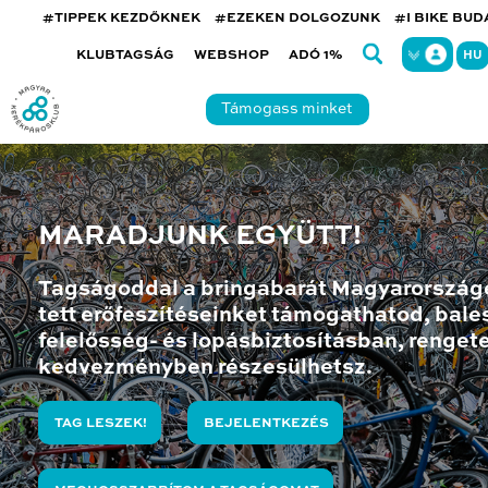
#TIPPEK KEZDŐKNEK
#EZEKEN DOLGOZUNK
#I BIKE BU
KLUBTAGSÁG
WEBSHOP
ADÓ 1%
HU
Támogass minket
MARADJUNK EGYÜTT!
Tagságoddal a bringabarát Magyarország
tett erőfeszítéseinket támogathatod, bales
felelősség- és lopásbiztosításban, renget
kedvezményben részesülhetsz.
TAG LESZEK!
BEJELENTKEZÉS