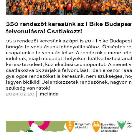
350 rendezőt keresünk az I Bike Budapes
felvonulásra! Csatlakozz!
350 rendezőt keresünk az április 20-i I bike Budapes
bringás felvonulásunk lebonyolításához. Önkéntes r
csapatunk a felvonulás lelke. A rendezők a menet ele
indulnak, majd megadott helyeken leállva biztosítanak
kereszteződést, közlekedési csomópontot. A menet 
csatlakozva ők zárják a felvonulást. Idén először ráa
gyalogos rendezőket is keresünk, nem szükséges, ho
legyen biciklid! Jelentkezzetek rendezőnek, nagyon 
szükség van rátok!
2024.02.20 |
melinda