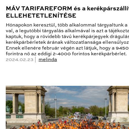
MÁV TARIFAREFORM és a kerékpárszállí
ELLEHETETLENÍTÉSE
Hónapokon keresztül, több alkalommal tárgyaltunk 
val, a legutóbbi tárgyalás alkalmával is azt a tájékozt
kaptuk, hogy a rövidebb távú kerékpárjegyek drágulá
kerékpárbérletek árának változatlansága ellensúlyoz
Ennek ellenére február végén azt látjuk, hogy a 9450
forintra nő az eddigi 2-4000 forintos kerékpárbérlet.
2024.02.23 |
melinda