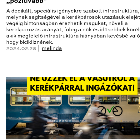
„pozitívabb”
A dedikált, speciális igényekre szabott infrastruktúra,
melynek segítségével a kerékpárosok utazásuk elejét
végéig biztonságban érezhetik magukat, növeli a
kerékpározás arányát, főleg a nők és idősebbek köré
akik megfelelő infrastruktúra hiányában kevésbé való
hogy bicikliznének.
2024.02.28 |
melinda