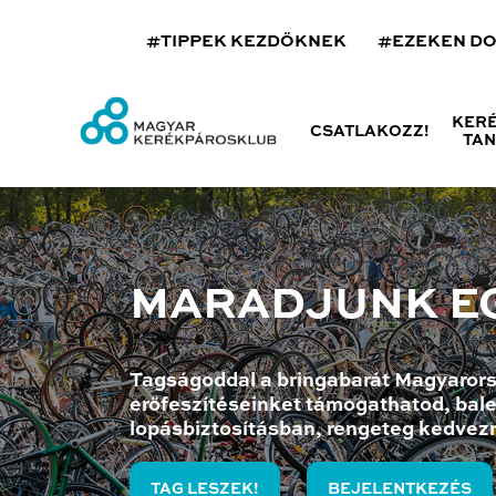
#TIPPEK KEZDŐKNEK
#EZEKEN D
KER
CSATLAKOZZ!
TA
MARADJUNK E
Tagságoddal a bringabarát Magyarors
erőfeszítéseinket támogathatod, bale
lopásbiztosításban, rengeteg kedvez
TAG LESZEK!
BEJELENTKEZÉS