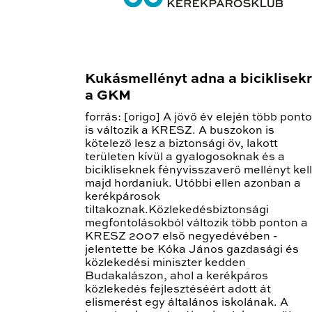
Kukásmellényt adna a biciklisek
a GKM
forrás: [origo] A jövő év elején több pont
is változik a KRESZ. A buszokon is
kötelező lesz a biztonsági öv, lakott
területen kívül a gyalogosoknak és a
bicikliseknek fényvisszaverő mellényt kell
majd hordaniuk. Utóbbi ellen azonban a
kerékpárosok
tiltakoznak.Közlekedésbiztonsági
megfontolásokból változik több ponton a
KRESZ 2007 első negyedévében -
jelentette be Kóka János gazdasági és
közlekedési miniszter kedden
Budakalászon, ahol a kerékpáros
közlekedés fejlesztéséért adott át
elismerést egy általános iskolának. A