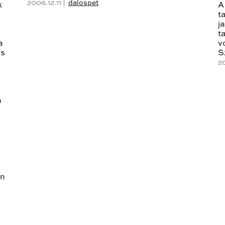
2006.12.11 |
dalospet
k
A
t
j
t
a
v
és
S
20
a
en