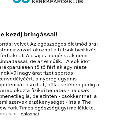
e kezdj bringással!
orrás: velvet Az egészséges életmód ára:
otenciazavart okozhat a túl sok biciklizés
 férfiaknál. A csajok megússzák némi
sibbadással, de az elmúlik. A sok időt
erékpárülésen töltő férfiak egy része
endkívül nagy árat fizet sportos
zenvedélyéért, a nyereg ugyanis
mpotenciát okozhat, nők esetében pedig a
yereg okozta fizikai behatás - ha csak
tmenetileg is, de szintén - csökkentheti a
emi szervek érzékenységét - írta a The
ew York Times egészségügyi melléklete.
06.12.11 |
dalospet