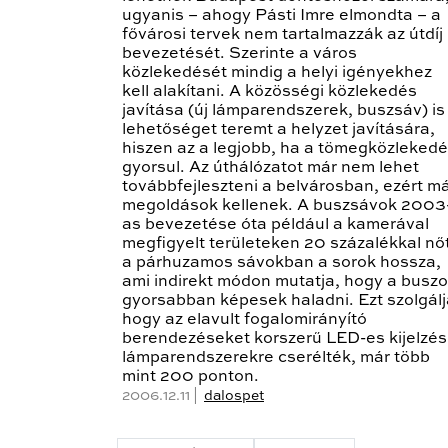
ugyanis – ahogy Pásti Imre elmondta – a
fővárosi tervek nem tartalmazzák az útdíj
bevezetését. Szerinte a város
közlekedését mindig a helyi igényekhez
kell alakítani. A közösségi közlekedés
javítása (új lámparendszerek, buszsáv) is
lehetőséget teremt a helyzet javítására,
hiszen az a legjobb, ha a tömegközleked
gyorsul. Az úthálózatot már nem lehet
továbbfejleszteni a belvárosban, ezért m
megoldások kellenek. A buszsávok 2003
as bevezetése óta például a kamerával
megfigyelt területeken 20 százalékkal nő
a párhuzamos sávokban a sorok hossza,
ami indirekt módon mutatja, hogy a busz
gyorsabban képesek haladni. Ezt szolgálj
hogy az elavult fogalomirányító
berendezéseket korszerű LED-es kijelzé
lámparendszerekre cserélték, már több
mint 200 ponton.
2006.12.11 |
dalospet