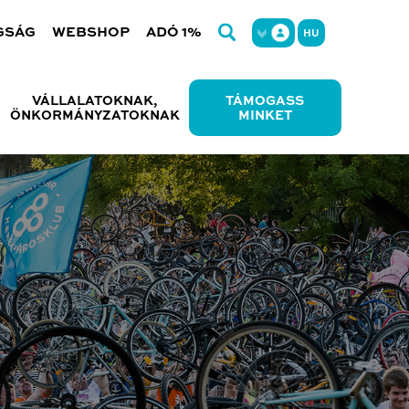
GSÁG
WEBSHOP
ADÓ 1%
HU
VÁLLALATOKNAK,
TÁMOGASS
ÖNKORMÁNYZATOKNAK
MINKET