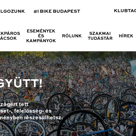
KLUBTA
OLGOZUNK
#I BIKE BUDAPEST
ESEMÉNYEK
ÉKPÁROS
SZAKMAI
ÉS
RÓLUNK
HÍREK
NÁCSOK
TUDÁSTÁR
KAMPÁNYOK
GYÜTT!
zágért tett
set-, felelősség- és
ményben részesülhetsz.