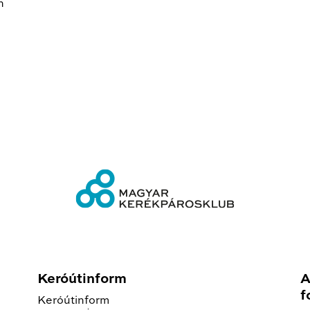
n
Keróútinform
A
f
Keróútinform