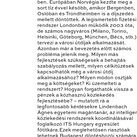
ben. Európában Norvégia kezdte meg a
sort tíz évvel később, amikor Bergenben,
Oslóban és Trondheimben is a díjszedés
mellett döntöttek. A legismertebb fizetési
rendszer Londonban működik 2003 óta,
de számos nagyváros (Milano, Torino,
Helsinki, Göteborg, München, Bécs, stb.)
tervezi a városi útdíjak alkalmazását.
Azonban már a bevezetés előtt számos
probléma jelenik meg. Milyen más
fejlesztések szükségesek a behajtás
szabályozás mellett, milyen célkitűzések
kapcsolhatók még a városi útdíj
alkalmazásához? Milyen módon osztják
meg a költségeket? Ki üzemelteti a
rendszert? Hogyan forgathatók vissza a
pénzek a közhasznú közlekedés
fejlesztésébe? – mutatott rá a
legfontosabb kérdésekre Lindenbach
Ágnes egyetemi magántanár, az intellige
közlekedési rendszerek koordinálásával
foglalkozó ITS Hungary egyesület
főtitkára.Ezek meglehetősen riasztóak
lehetnek Budapest döntéshozói számára