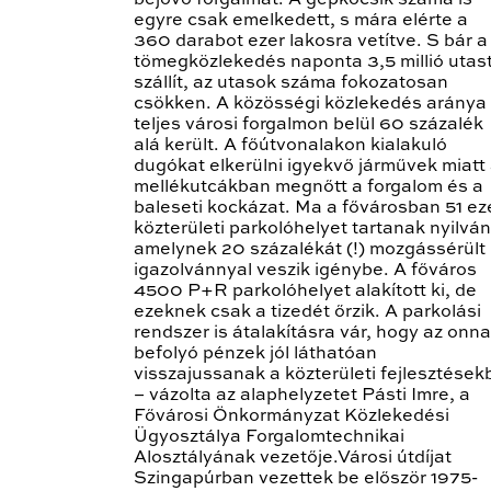
bejövő forgalmat. A gépkocsik száma is
egyre csak emelkedett, s mára elérte a
360 darabot ezer lakosra vetítve. S bár a
tömegközlekedés naponta 3,5 millió utas
szállít, az utasok száma fokozatosan
csökken. A közösségi közlekedés aránya
teljes városi forgalmon belül 60 százalék
alá került. A főútvonalakon kialakuló
dugókat elkerülni igyekvő járművek miatt
mellékutcákban megnőtt a forgalom és a
baleseti kockázat. Ma a fővárosban 51 ez
közterületi parkolóhelyet tartanak nyilván
amelynek 20 százalékát (!) mozgássérült
igazolvánnyal veszik igénybe. A főváros
4500 P+R parkolóhelyet alakított ki, de
ezeknek csak a tizedét őrzik. A parkolási
rendszer is átalakításra vár, hogy az onn
befolyó pénzek jól láthatóan
visszajussanak a közterületi fejlesztések
– vázolta az alaphelyzetet Pásti Imre, a
Fővárosi Önkormányzat Közlekedési
Ügyosztálya Forgalomtechnikai
Alosztályának vezetője.Városi útdíjat
Szingapúrban vezettek be először 1975-