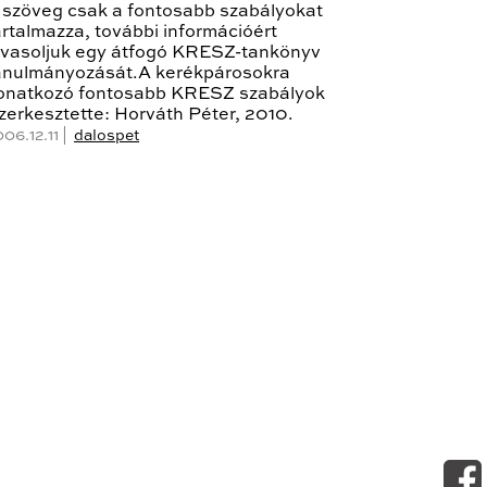
 szöveg csak a fontosabb szabályokat
artalmazza, további információért
avasoljuk egy átfogó KRESZ-tankönyv
anulmányozását.A kerékpárosokra
onatkozó fontosabb KRESZ szabályok
zerkesztette: Horváth Péter, 2010.
06.12.11 |
dalospet