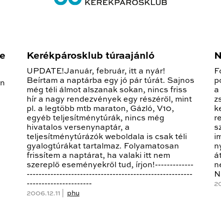
re
Kerékpárosklub túraajánló
N
UPDATE!Január, február, itt a nyár!
F
Beírtam a naptárba egy jó pár túrát. Sajnos
p
on
még téli álmot alszanak sokan, nincs friss
a
hír a nagy rendezvények egy részéről, mint
z
pl. a legtöbb mtb maraton, Gázló, V10,
k
egyéb teljesítménytúrák, nincs még
r
hivatalos versenynaptár, a
s
teljesítménytúrázók weboldala is csak téli
i
gyalogtúrákat tartalmaz. Folyamatosan
n
frissítem a naptárat, ha valaki itt nem
á
szereplő eseményekről tud, írjon!-------------
n
--------------------------------------------------------
N
----------------------
20
2006.12.11 |
phu