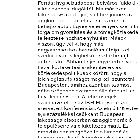
Forrás: hvg A budapesti belváros fuldokli
a közlekedési dugóktól. Ma már ezer
lakosra 360 autó jut, s ehhez jönnek az
agglomerációban élők rendszeresen
behajtó autói. Egyes vélemények szerint 
forgalom gyorsítása és a tömegközleked
fejlesztése hozhat enyhülést. Mások
viszont úgy vélik, hogy más
nagyvárosokhoz hasonlóan útdíjat kell
szedni a város legbelső részbe behajtó
autósoktól. Abban teljes egyetértés van 
hazai közlekedési szakemberek és
közlekedéspolitikusok között, hogy a
jelenlegi zsúfoltságot meg kell szüntetni
Budapesten, amihez azonban számos,
néha szögesen szemben álló érdeket kell
figyelembe venni. A lehetőségek
számbavételére az IBM Magyarország
szervezett konferenciát.Az elmúlt 15 évb
9,5 százalékkal csökkent Budapest
lakossága elsősorban az agglomeráció
településeire való kiköltözés miatt. Ez
drasztikusan megnövelte a kimenő és