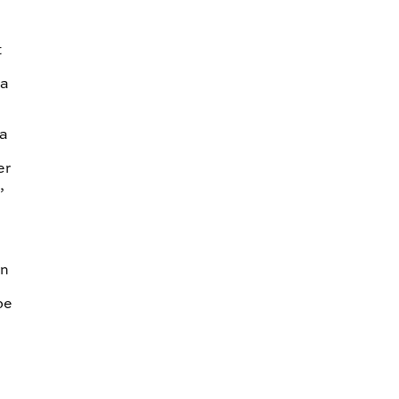
t
 a
 a
er
,
an
be