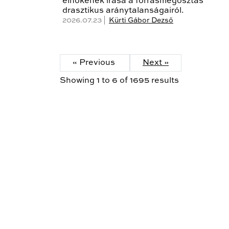
elnökének írása a forrásmegosztás
drasztikus aránytalanságairól.
2026.07.23 |
Kürti Gábor Dezső
« Previous
Next »
Showing
1
to
6
of
1695
results