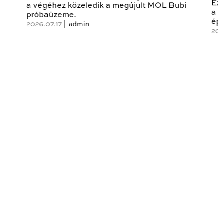
E
a végéhez közeledik a megújult MOL Bubi
a
próbaüzeme.
é
2026.07.17 |
admin
2