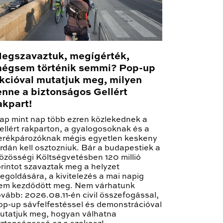
egszavaztuk, megígérték,
égsem történik semmi? Pop-up
kcióval mutatjuk meg, milyen
enne a biztonságos Gellért
akpart!
ap mint nap több ezren közlekednek a
ellért rakparton, a gyalogosoknak és a
erékpározóknak mégis egyetlen keskeny
árdán kell osztozniuk. Bár a budapestiek a
özösségi Költségvetésben 120 millió
orintot szavaztak meg a helyzet
egoldására, a kivitelezés a mai napig
em kezdődött meg. Nem várhatunk
ovább: 2026.08.11-én civil összefogással,
op-up sávfelfestéssel és demonstrációval
utatjuk meg, hogyan válhatna