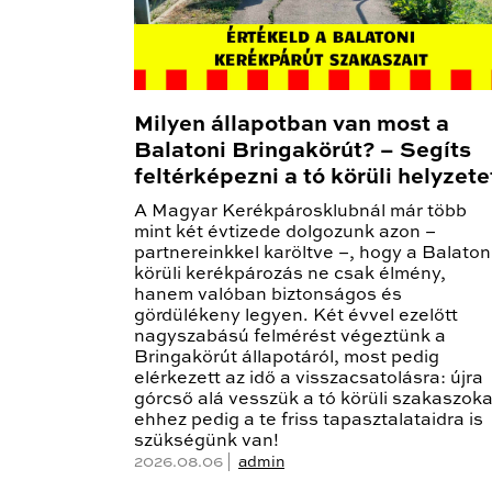
Milyen állapotban van most a
Balatoni Bringakörút? – Segíts
feltérképezni a tó körüli helyzete
A Magyar Kerékpárosklubnál már több
mint két évtizede dolgozunk azon –
partnereinkkel karöltve –, hogy a Balaton
körüli kerékpározás ne csak élmény,
hanem valóban biztonságos és
gördülékeny legyen. Két évvel ezelőtt
nagyszabású felmérést végeztünk a
Bringakörút állapotáról, most pedig
elérkezett az idő a visszacsatolásra: újra
górcső alá vesszük a tó körüli szakaszoka
ehhez pedig a te friss tapasztalataidra is
szükségünk van!
2026.08.06 |
admin