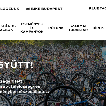
KLUBTA
OLGOZUNK
#I BIKE BUDAPEST
ESEMÉNYEK
ÉKPÁROS
SZAKMAI
ÉS
RÓLUNK
HÍREK
NÁCSOK
TUDÁSTÁR
KAMPÁNYOK
GYÜTT!
zágért tett
set-, felelősség- és
ményben részesülhetsz.