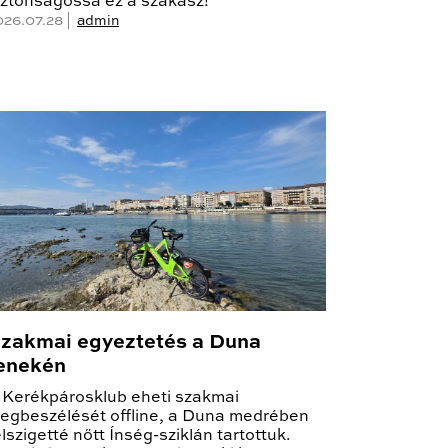
iztonságossá ez a szakasz!
026.07.28 |
admin
zakmai egyeztetés a Duna
enekén
 Kerékpárosklub eheti szakmai
egbeszélését offline, a Duna medrében
élszigetté nőtt Ínség-sziklán tartottuk.