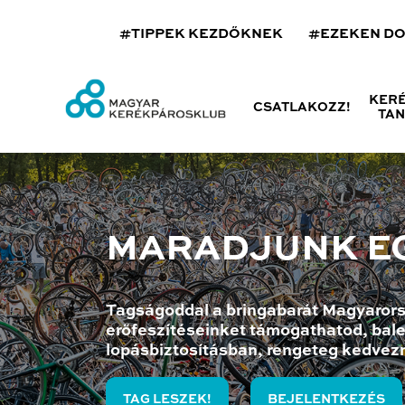
#TIPPEK KEZDŐKNEK
#EZEKEN D
KER
CSATLAKOZZ!
TA
MARADJUNK E
Tagságoddal a bringabarát Magyarors
erőfeszítéseinket támogathatod, bale
lopásbiztosításban, rengeteg kedvez
TAG LESZEK!
BEJELENTKEZÉS