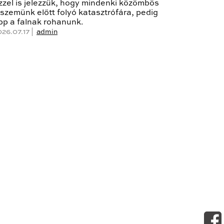
zzel is jelezzük, hogy mindenki közömbös
 szemünk előtt folyó katasztrófára, pedig
pp a falnak rohanunk.
026.07.17 |
admin