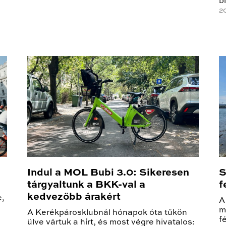
b
2
Indul a MOL Bubi 3.0: Sikeresen
S
tárgyaltunk a BKK-val a
f
kedvezőbb árakért
e,
A
m
A Kerékpárosklubnál hónapok óta tűkön
f
ülve vártuk a hírt, és most végre hivatalos: