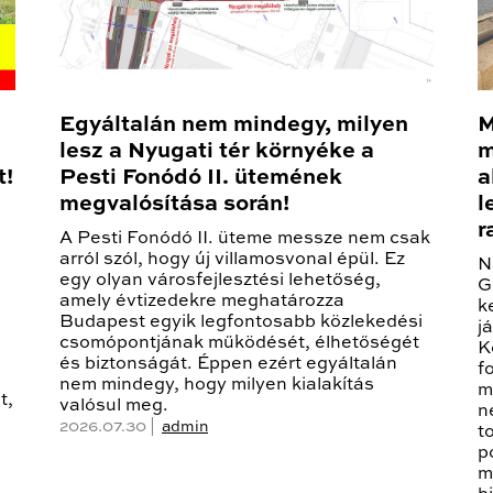
Egyáltalán nem mindegy, milyen
M
lesz a Nyugati tér környéke a
m
t!
Pesti Fonódó II. ütemének
a
megvalósítása során!
l
r
A Pesti Fonódó II. üteme messze nem csak
arról szól, hogy új villamosvonal épül. Ez
N
egy olyan városfejlesztési lehetőség,
G
amely évtizedekre meghatározza
k
Budapest egyik legfontosabb közlekedési
j
csomópontjának működését, élhetőségét
K
és biztonságát. Éppen ezért egyáltalán
f
nem mindegy, hogy milyen kialakítás
m
t,
valósul meg.
n
2026.07.30 |
admin
t
p
m