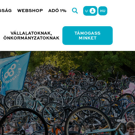
GSÁG
WEBSHOP
ADÓ 1%
HU
VÁLLALATOKNAK,
TÁMOGASS
ÖNKORMÁNYZATOKNAK
MINKET