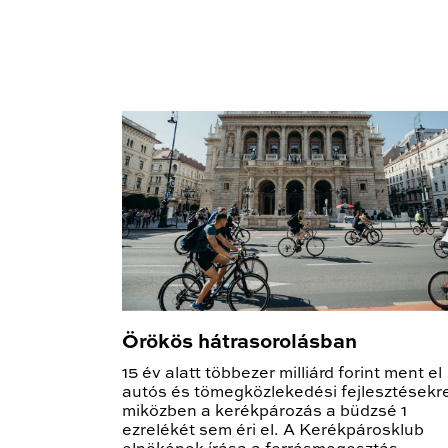
Örökös hátrasorolásban
15 év alatt többezer milliárd forint ment el
autós és tömegközlekedési fejlesztésekr
miközben a kerékpározás a büdzsé 1
ezrelékét sem éri el. A Kerékpárosklub