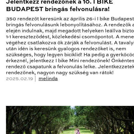
Jelentkezz rendezőnek a 10. I BIKE
BUDAPEST bringás felvonulásra!
350 rendezőt keresünk az április 26-i I bike Budapest
bringás felvonulásunk lebonyolításához. A rendezők
elején indulnak, majd megadott helyeken leállva bizt
1-1 kereszteződést, közlekedési csomópontot. A mene
végéhez csatlakozva ők zárják a felvonulást. A tavalyi
után idén is keresünk gyalogos rendezőket is, nem
szükséges, hogy legyen biciklid! Ha pedig a gyerkőcö
érkeznél, jelentkezz I bike Mini rendezőnek! Önkénte
rendező csapatunk a felvonulás lelke. Jelentkezzete
rendezőnek, nagyon nagy szükség van rátok!
2025.02.19 |
melinda