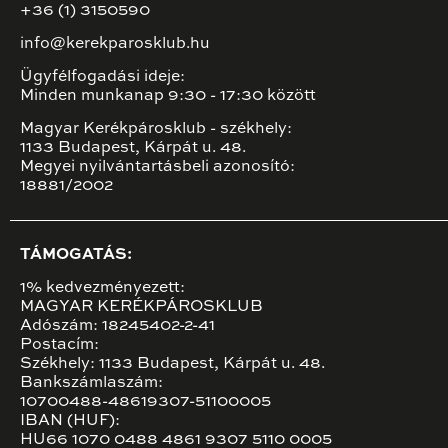
+36 (1) 3150590
info@kerekparosklub.hu
Ügyfélfogadási ideje:
Minden munkanap 9:30 - 17:30 között
Magyar Kerékpárosklub - székhely:
1133 Budapest, Kárpát u. 48.
Megyei nyilvántartásbeli azonosító:
18881/2002
TÁMOGATÁS:
1% kedvezményezett:
MAGYAR KERÉKPÁROSKLUB
Adószám: 18245402-2-41
Postacím:
Székhely: 1133 Budapest, Kárpát u. 48.
Bankszámlaszám:
10700488-48619307-51100005
IBAN (HUF):
HU66 1070 0488 4861 9307 5110 0005