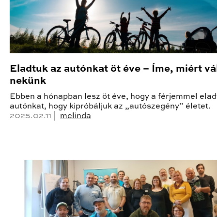
Eladtuk az autónkat öt éve – Íme, miért vá
nekünk
Ebben a hónapban lesz öt éve, hogy a férjemmel elad
autónkat, hogy kipróbáljuk az „autószegény” életet.
2025.02.11 |
melinda