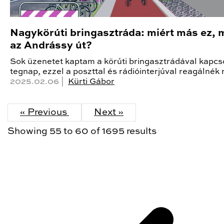
Nagykörúti bringasztráda: miért más ez, 
az Andrássy út?
Sok üzenetet kaptam a körúti bringasztrádával kapcs
tegnap, ezzel a poszttal és rádióinterjúval reagálnék 
2025.02.06 |
Kürti Gábor
« Previous
Next »
Showing
55
to
60
of
1695
results