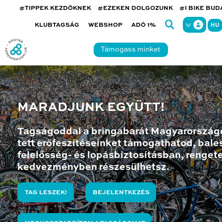
#TIPPEK KEZDŐKNEK
#EZEKEN DOLGOZUNK
#I BIKE BU
KLUBTAGSÁG
WEBSHOP
ADÓ 1%
HU
Támogass minket
MARADJUNK EGYÜTT!
Tagságoddal a bringabarát Magyarország
tett erőfeszítéseinket támogathatod, bales
felelősség- és lopásbiztosításban, renget
kedvezményben részesülhetsz.
TAG LESZEK!
BEJELENTKEZÉS