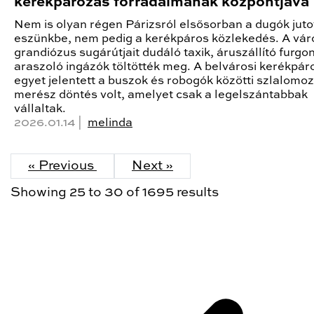
kerékpározás forradalmának központjává
Nem is olyan régen Párizsról elsősorban a dugók juto
eszünkbe, nem pedig a kerékpáros közlekedés. A vár
grandiózus sugárútjait dudáló taxik, áruszállító furgo
araszoló ingázók töltötték meg. A belvárosi kerékpár
egyet jelentett a buszok és robogók közötti szlalomoz
merész döntés volt, amelyet csak a legelszántabbak
vállaltak.
2026.01.14 |
melinda
« Previous
Next »
Showing
25
to
30
of
1695
results