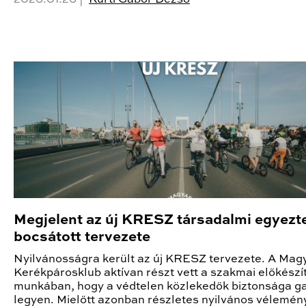
Megjelent az új KRESZ társadalmi egyezt
bocsátott tervezete
Nyilvánosságra került az új KRESZ tervezete. A Mag
Kerékpárosklub aktívan részt vett a szakmai előkészí
munkában, hogy a védtelen közlekedők biztonsága ga
legyen. Mielőtt azonban részletes nyilvános vélemén