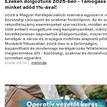
Ezeken dolgoztunk 2025-ben - Támogass
minket adód 1%-ával!
2025 a Magyar Kerékpárosklub számára egyszerre v
közösségi csúcspont és szakmai fordulópont. Az év s
rekordlétszámú eseményeket szerveztünk, minden ed
több embert mozgattunk meg kampányainkkal, mikö
következetesen képviseltük álláspontunkat, miszerint
kerékpár a városi és országos mobilitás alapvető pillé
Munkánk fókuszában 2025-ben is a biztonságos,
kiszámítható és mindennapi kerékpározás feltételein
megteremtése állt - közösségi, szakmai és döntéshoz
szinteken egyaránt.
2026.02.01 |
melinda