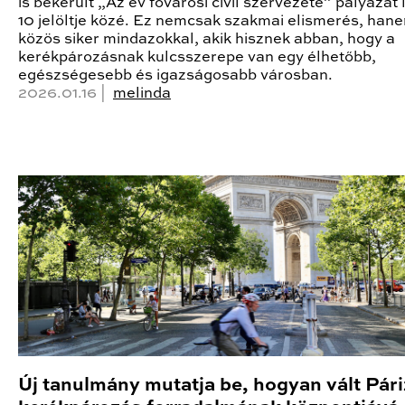
is bekerült „Az év fővárosi civil szervezete” pályázat
10 jelöltje közé. Ez nemcsak szakmai elismerés, han
közös siker mindazokkal, akik hisznek abban, hogy a
kerékpározásnak kulcsszerepe van egy élhetőbb,
egészségesebb és igazságosabb városban.
2026.01.16 |
melinda
Új tanulmány mutatja be, hogyan vált Pári