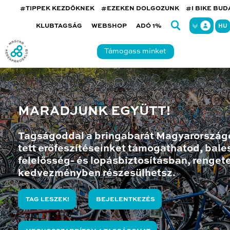
#TIPPEK KEZDŐKNEK
#EZEKEN DOLGOZUNK
#I BIKE BU
KLUBTAGSÁG
WEBSHOP
ADÓ 1%
HU
Támogass minket
MARADJUNK EGYÜTT!
Tagságoddal a bringabarát Magyarország
tett erőfeszítéseinket támogathatod, bales
felelősség- és lopásbiztosításban, renget
kedvezményben részesülhetsz.
TAG LESZEK!
BEJELENTKEZÉS