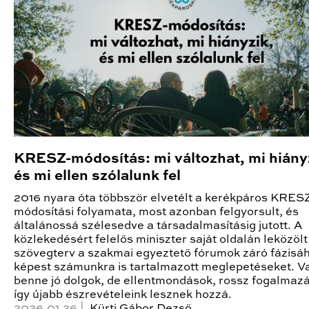
KRESZ-módosítás: mi változhat, mi hiány
és mi ellen szólalunk fel
2016 nyara óta többször elvetélt a kerékpáros KRES
módosítási folyamata, most azonban felgyorsult, és
általánossá szélesedve a társadalmasításig jutott. A
közlekedésért felelős miniszter saját oldalán leközölt
szövegterv a szakmai egyeztető fórumok záró fázisá
képest számunkra is tartalmazott meglepetéseket. 
benne jó dolgok, de ellentmondások, rossz fogalmazá
így újabb észrevételeink lesznek hozzá.
2026.01.26 |
Kürti Gábor Dezső