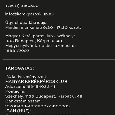
+36 (1) 3150590
info@kerekparosklub.hu
Ügyfélfogadási ideje:
Minden munkanap 9:30 - 17:30 között
Magyar Kerékpárosklub - székhely:
1133 Budapest, Kárpát u. 48.
Megyei nyilvántartásbeli azonosító:
18881/2002
TÁMOGATÁS:
1% kedvezményezett:
MAGYAR KERÉKPÁROSKLUB
Adószám: 18245402-2-41
Postacím:
Székhely: 1133 Budapest, Kárpát u. 48.
Bankszámlaszám:
10700488-48619307-51100005
IBAN (HUF):