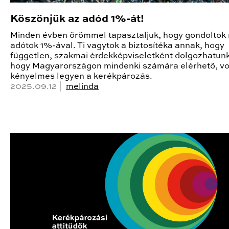
Köszönjük az adód 1%-át!
Minden évben örömmel tapasztaljuk, hogy gondoltok 
adótok 1%-ával. Ti vagytok a biztosítéka annak, hogy
független, szakmai érdekképviseletként dolgozhatun
hogy Magyarországon mindenki számára elérhető, v
kényelmes legyen a kerékpározás.
2025.09.12 |
melinda