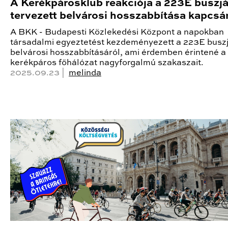
A Kerékpárosklub reakciója a 223E buszjá
tervezett belvárosi hosszabbítása kapcsá
A BKK - Budapesti Közlekedési Központ a napokban
társadalmi egyeztetést kezdeményezett a 223E buszj
belvárosi hosszabbításáról, ami érdemben érintené a
kerékpáros főhálózat nagyforgalmú szakaszait.
2025.09.23 |
melinda