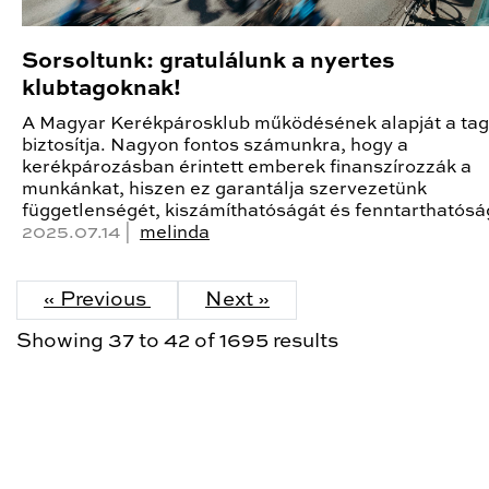
Sorsoltunk: gratulálunk a nyertes
klubtagoknak!
A Magyar Kerékpárosklub működésének alapját a ta
biztosítja. Nagyon fontos számunkra, hogy a
kerékpározásban érintett emberek finanszírozzák a
munkánkat, hiszen ez garantálja szervezetünk
függetlenségét, kiszámíthatóságát és fenntarthatósá
2025.07.14 |
melinda
« Previous
Next »
Showing
37
to
42
of
1695
results