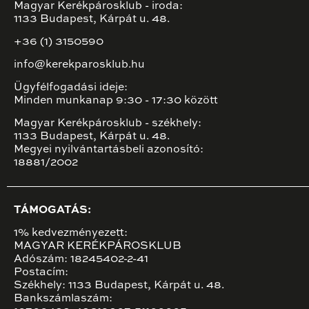
Magyar Kerékpárosklub - iroda:
1133 Budapest, Kárpát u. 48.
+36 (1) 3150590
info@kerekparosklub.hu
Ügyfélfogadási ideje:
Minden munkanap 9:30 - 17:30 között
Magyar Kerékpárosklub - székhely:
1133 Budapest, Kárpát u. 48.
Megyei nyilvántartásbeli azonosító:
18881/2002
TÁMOGATÁS:
1% kedvezményezett:
MAGYAR KERÉKPÁROSKLUB
Adószám: 18245402-2-41
Postacím:
Székhely: 1133 Budapest, Kárpát u. 48.
Bankszámlaszám: