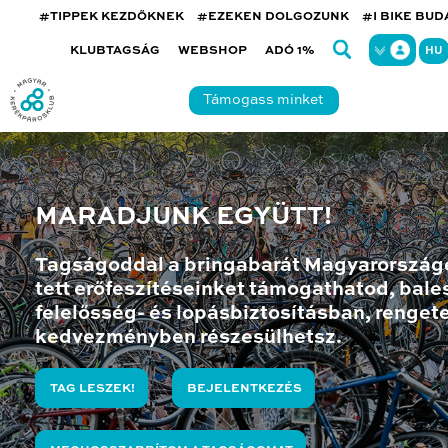
#TIPPEK KEZDŐKNEK
#EZEKEN DOLGOZUNK
#I BIKE BU
KLUBTAGSÁG
WEBSHOP
ADÓ 1%
HU
Támogass minket
MARADJUNK EGYÜTT!
Tagságoddal a bringabarát Magyarország
tett erőfeszítéseinket támogathatod, bales
felelősség- és lopásbiztosításban, renget
kedvezményben részesülhetsz.
TAG LESZEK!
BEJELENTKEZÉS