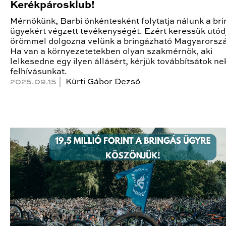
Kerékpárosklub!
Mérnökünk, Barbi önkéntesként folytatja nálunk a br
ügyekért végzett tevékenységét. Ezért keressük utódj
örömmel dolgozna velünk a bringázható Magyarorszá
Ha van a környezetetekben olyan szakmérnök, aki
lelkesedne egy ilyen állásért, kérjük továbbítsátok nek
felhívásunkat.
2025.09.15 |
Kürti Gábor Dezső