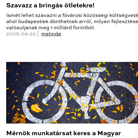
Szavazz a bringás ötletekre!
Ismét lehet szavazni a fővárosi közösségi költségvet
ahol budapestiek dönthetnek arról, milyen fejlesztés
valósuljanak meg 1 milliárd forintból.
2025.09.22 |
melinda
Mérnök munkatársat keres a Magyar