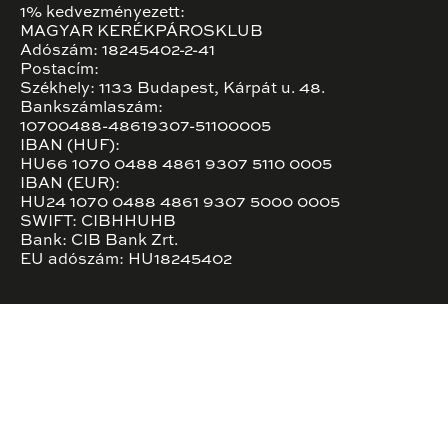
1% kedvezményezett:
MAGYAR KERÉKPÁROSKLUB
Adószám: 18245402-2-41
Postacím:
Székhely: 1133 Budapest, Kárpát u. 48.
Bankszámlaszám:
10700488-48619307-51100005
IBAN (HUF):
HU66 1070 0488 4861 9307 5110 0005
IBAN (EUR):
HU24 1070 0488 4861 9307 5000 0005
SWIFT: CIBHHUHB
Bank: CIB Bank Zrt.
EU adószám: HU18245402