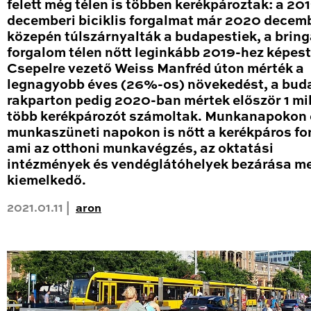
felett még télen is többen kerékpároztak: a 20
decemberi biciklis forgalmat már 2020 decem
közepén túlszárnyalták a budapestiek, a brin
forgalom télen nőtt leginkább 2019-hez képest
Csepelre vezető Weiss Manfréd úton mérték a
legnagyobb éves (26%-os) növekedést, a bud
rakparton pedig 2020-ban mértek először 1 mil
több kerékpározót számoltak. Munkanapokon 
munkaszüneti napokon is nőtt a kerékpáros fo
ami az otthoni munkavégzés, az oktatási
intézmények és vendéglátóhelyek bezárása me
kiemelkedő.
2021.01.11 |
aron