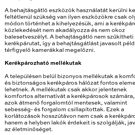
A behajtásgátló eszközök használatát kerülni ke
feltétlenül szükség van ilyen eszközökre csak ol
módon történhet a kihelyezésük, ami a kerékpá
közlekedését nem akadályozza és nem okoz
balesetveszélyt. A behajtásgátló nem szűkítheti 
kerékpárutat, így a behajtásgátlást javasolt péld
térfigyelő kamerákkal megelőzni.
Kerékpározható mellékutak
A településen belül bizonyos mellékutak a komf
és biztonságos kerékpáros hálózat fontos eleme
lehetnek. A mellékutak csak akkor jelentenek
komfortos alternatívát a kerékpárosok számára,
azok átmenő forgalomtól mentesek, valamint
sebesség- és forgalom csillapítottak. Ezek a
korlátozások hosszútávon nem csak a kerékpár
hanem a helyben lakók érdekeit is szolgálják, jav
az életminőséget.