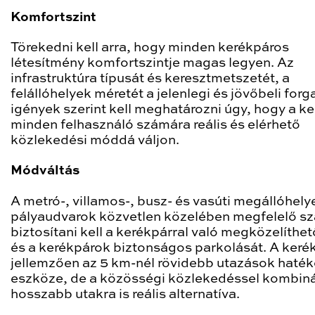
Komfortszint
Törekedni kell arra, hogy minden kerékpáros
létesítmény komfortszintje magas legyen. Az
infrastruktúra típusát és keresztmetszetét, a
felállóhelyek méretét a jelenlegi és jövőbeli forg
igények szerint kell meghatározni úgy, hogy a k
minden felhasználó számára reális és elérhető
közlekedési móddá váljon.
Módváltás
A metró-, villamos-, busz- és vasúti megállóhely
pályaudvarok közvetlen közelében megfelelő 
biztosítani kell a kerékpárral való megközelíthe
és a kerékpárok biztonságos parkolását. A keré
jellemzően az 5 km-nél rövidebb utazások haté
eszköze, de a közösségi közlekedéssel kombiná
hosszabb utakra is reális alternatíva.