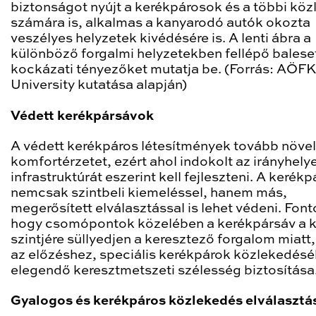
biztonságot nyújt a kerékpárosok és a többi kö
számára is, alkalmas a kanyarodó autók okozta
veszélyes helyzetek kivédésére is. A lenti ábra a
különböző forgalmi helyzetekben fellépő balese
kockázati tényezőket mutatja be. (Forrás: AÖFK
University kutatása alapján)
Védett kerékpársávok
A védett kerékpáros létesítmények tovább növel
komfortérzetet, ezért ahol indokolt az irányhely
infrastruktúrát eszerint kell fejleszteni. A kerék
nemcsak szintbeli kiemeléssel, hanem más,
megerősített elválasztással is lehet védeni. Font
hogy csomópontok közelében a kerékpársáv a 
szintjére süllyedjen a keresztező forgalom miatt, 
az előzéshez, speciális kerékpárok közlekedésé
elegendő keresztmetszeti szélesség biztosítása
Gyalogos és kerékpáros közlekedés elválasztá