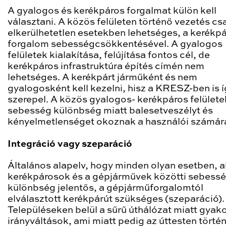
A gyalogos és kerékpáros forgalmat külön kell
választani. A közös felületen történő vezetés cs
elkerülhetetlen esetekben lehetséges, a kerékp
forgalom sebességcsökkentésével. A gyalogos
felületek kialakítása, felújítása fontos cél, de
kerékpáros infrastruktúra építés címén nem
lehetséges. A kerékpárt járműként és nem
gyalogosként kell kezelni, hisz a KRESZ-ben is í
szerepel. A közös gyalogos- kerékpáros felülete
sebesség különbség miatt balesetveszélyt és
kényelmetlenséget okoznak a használói számár
Integráció vagy szeparáció
Általános alapelv, hogy minden olyan esetben, a
kerékpárosok és a gépjárművek közötti sebess
különbség jelentős, a gépjárműforgalomtól
elválasztott kerékpárút szükséges (szeparáció).
Településeken belül a sűrű úthálózat miatt gyako
irányváltások, ami miatt pedig az úttesten törté