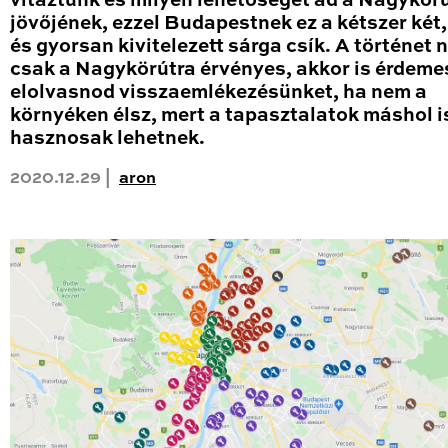
vitáztunk és milyen lehetőséget ad a Nagykör
jövőjének, ezzel Budapestnek ez a kétszer két
és gyorsan kivitelezett sárga csík. A történet
csak a Nagykörútra érvényes, akkor is érdeme
elolvasnod visszaemlékezésünket, ha nem a
környéken élsz, mert a tapasztalatok máshol i
hasznosak lehetnek.
2020.12.29 |
aron