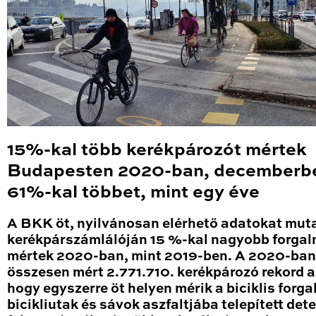
15%-kal több kerékpározót mértek
Budapesten 2020-ban, decemberb
61%-kal többet, mint egy éve
A BKK öt, nyilvánosan elérhető adatokat mut
kerékpárszámlálóján 15 %-kal nagyobb forga
mértek 2020-ban, mint 2019-ben. A 2020-ban
összesen mért 2.771.710. kerékpározó rekord a
hogy egyszerre öt helyen mérik a biciklis forga
bicikliutak és sávok aszfaltjába telepített det