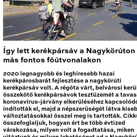
Így lett kerékpársáv a Nagykörúton
más fontos főútvonalakon
2020 legnagyobb és leghíresebb hazai
kerékpárosbarát fejlesztése a nagykörúti
kerékpársáv volt. A régóta várt, belvárosi kerü
összekötő kerékpársávok tesztüzemét a tavas
koronavírus-járvány elkerüléséhez kapcsolód
indították el, majd a népszerűségét látva kise
változtatásokkal ősszel meg is tartották. Cik
összefoglaljuk, hogyan ért be több évtized
várakozása, milyen volt a fogadtatása, miken