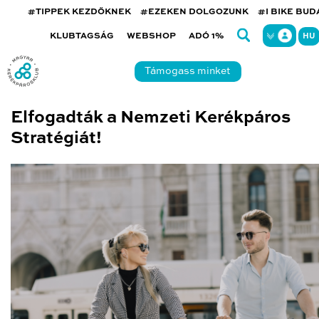
#TIPPEK KEZDŐKNEK
#EZEKEN DOLGOZUNK
#I BIKE BU
KLUBTAGSÁG
WEBSHOP
ADÓ 1%
HU
Támogass minket
Elfogadták a Nemzeti Kerékpáros
Stratégiát!