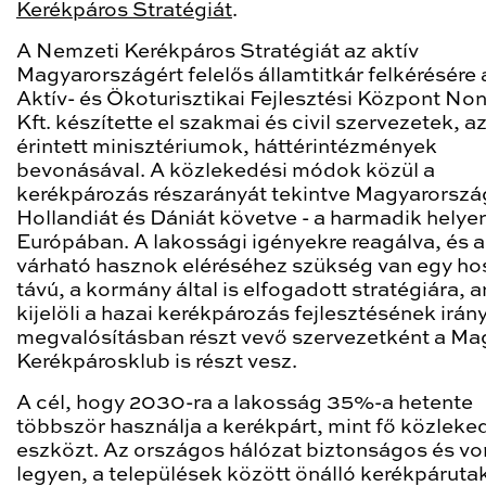
Kerékpáros Stratégiát
.
A Nemzeti Kerékpáros Stratégiát az aktív
Magyarországért felelős államtitkár felkérésére 
Aktív- és Ökoturisztikai Fejlesztési Központ Non
Kft. készítette el szakmai és civil szervezetek, a
érintett minisztériumok, háttérintézmények
bevonásával. A közlekedési módok közül a
kerékpározás részarányát tekintve Magyarorszá
Hollandiát és Dániát követve - a harmadik helyen
Európában. A lakossági igényekre reagálva, és a
várható hasznok eléréséhez szükség van egy ho
távú, a kormány által is elfogadott stratégiára, 
kijelöli a hazai kerékpározás fejlesztésének irány
megvalósításban részt vevő szervezetként a Ma
Kerékpárosklub is részt vesz.
A cél, hogy 2030-ra a lakosság 35%-a hetente
többször használja a kerékpárt, mint fő közleke
eszközt. Az országos hálózat biztonságos és v
legyen, a települések között önálló kerékpárutak