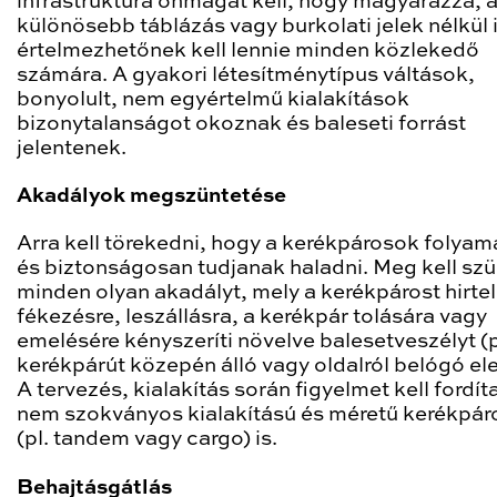
infrastruktúra önmagát kell, hogy magyarázza, 
különösebb táblázás vagy burkolati jelek nélkül 
értelmezhetőnek kell lennie minden közlekedő
számára. A gyakori létesítménytípus váltások,
bonyolult, nem egyértelmű kialakítások
bizonytalanságot okoznak és baleseti forrást
jelentenek.
Akadályok megszüntetése
Arra kell törekedni, hogy a kerékpárosok folya
és biztonságosan tudjanak haladni. Meg kell szü
minden olyan akadályt, mely a kerékpárost hirte
fékezésre, leszállásra, a kerékpár tolására vagy
emelésére kényszeríti növelve balesetveszélyt (p
kerékpárút közepén álló vagy oldalról belógó el
A tervezés, kialakítás során figyelmet kell fordít
nem szokványos kialakítású és méretű kerékpár
(pl. tandem vagy cargo) is.
Behajtásgátlás