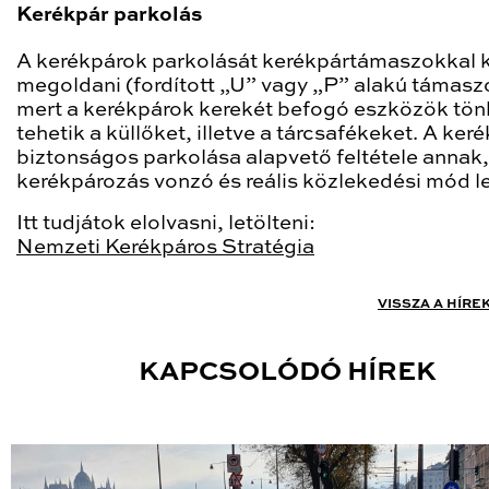
Kerékpár parkolás
A kerékpárok parkolását kerékpártámaszokkal k
megoldani (fordított „U” vagy „P” alakú támasz
mert a kerékpárok kerekét befogó eszközök tön
tehetik a küllőket, illetve a tárcsafékeket. A ker
biztonságos parkolása alapvető feltétele annak
kerékpározás vonzó és reális közlekedési mód l
Itt tudjátok elolvasni, letölteni:
Nemzeti Kerékpáros Stratégia
VISSZA A HÍRE
KAPCSOLÓDÓ HÍREK