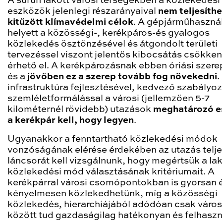
A sűrűn lakott városi térségekben a közlekedési
eszközök jelenlegi részarányaival
nem teljesíthe
kitűzött klímavédelmi célok
. A gépjárműhaszná
helyett a közösségi-, kerékpáros-és gyalogos
közlekedés ösztönzésével és átgondolt területi
tervezéssel viszont jelentős kibocsátás csökke
érhető el. A kerékpározásnak ebben óriási szere
és a
jövőben ez a szerep tovább fog növekedni
.
infrastruktúra fejlesztésével, kedvező szabályoz
szemléletformálással a városi (jellemzően 5-7
kilométernél rövidebb) utazások
meghatározó e
a kerékpár kell, hogy legyen
.
Ugyanakkor a fenntartható közlekedési módok
vonzóságának elérése érdekében az utazás telj
láncsorát kell vizsgálnunk, hogy megértsük a la
közlekedési mód választásának kritériumait. A
kerékpárral városi csomópontokban is gyorsan 
kényelmesen közlekedhetünk, míg a közösségi
közlekedés, hierarchiájából adódóan csak vár
között tud gazdaságilag hatékonyan és felhaszn