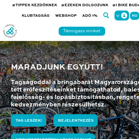
#TIPPEK KEZDŐKNEK
#EZEKEN DOLGOZUNK
#I BIKE BU
KLUBTAGSÁG
WEBSHOP
ADÓ 1%
HU
Támogass minket
MARADJUNK EGYÜTT!
Tagságoddal a bringabarát Magyarország
tett erőfeszítéseinket támogathatod, bales
felelősség- és lopásbiztosításban, renget
kedvezményben részesülhetsz.
TAG LESZEK!
BEJELENTKEZÉS