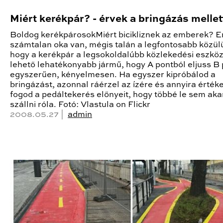
Miért kerékpár? - érvek a bringázás mellet
Boldog kerékpárosokMiért bicikliznek az emberek? 
számtalan oka van, mégis talán a legfontosabb közül
hogy a kerékpár a legsokoldalúbb közlekedési eszköz
lehető lehatékonyabb jármű, hogy A pontból eljuss B
egyszerűen, kényelmesen. Ha egyszer kipróbálod a
bringázást, azonnal ráérzel az ízére és annyira értéke
fogod a pedáltekerés előnyeit, hogy többé le sem aka
szállni róla. Fotó: Vlastula on Flickr
2008.05.27 |
admin