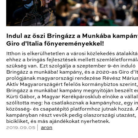
Indul az őszi Bringázz a Munkába kampán
Giro d'Italia főnyereményekkel!
Itthon is elkerülhetetlen a városi közlekedés átalakítá
ehhez a bringás fejlesztések mellett szemléletformál
szükség van. Ezt szolgálja a szeptember 9-én induló
Bringázz a munkába! kampány, és a 2020-as Giro d’It
prológjának magyarországi rendezése Révész Márius
Aktív Magyarországért felelős kormánybiztos szerint,
Bringázz a munkába! kampány megnyitóján beszélt er
Kürti Gábor, a Magyar Kerékpárosklub elnöke a válla
szólította meg: ha csatlakoznak a kampányhoz, egy 
közösség- és csapatépítő platformhoz jutnak hozzá. 
kampányban részt vevők pedig olaszországi utazást,
bicikliket, és más ajándékokat nyerhetnek.
2019.09.05 |
aron