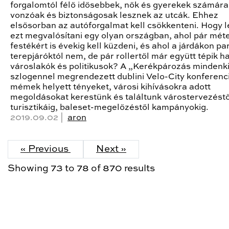
forgalomtól félő idősebbek, nők és gyerekek számára 
vonzóak és biztonságosak lesznek az utcák. Ehhez
elsősorban az autóforgalmat kell csökkenteni. Hogy l
ezt megvalósítani egy olyan országban, ahol pár mét
festékért is évekig kell küzdeni, és ahol a járdákon pa
terepjáróktól nem, de pár rollertől már együtt tépik h
városlakók és politikusok? A „Kerékpározás mindenk
szlogennel megrendezett dublini Velo-City konferenc
mémek helyett tényeket, városi kihívásokra adott
megoldásokat kerestünk és találtunk várostervezéstő
turisztikáig, baleset-megelőzéstől kampányokig.
2019.09.02 |
aron
« Previous
Next »
Showing
73
to
78
of
870
results