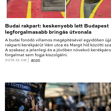
Budai rakpart: keskenyebb lett Budapest
legforgalmasabb bringás útvonala
A budai fonódó villamos megépítésével egyidőben újj
rakparti kerékpárút Vám utca és Margit híd közötti sz
A szakasz a jelenlegi és a jövőben növekvő kerékpár
forgalmat sem fogja kiszolgálni.
2015.12.08 |
aron