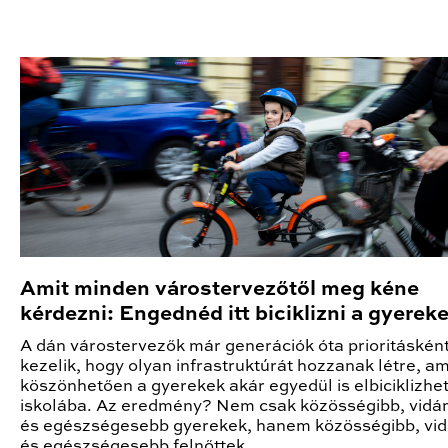
Amit minden várostervezőtől meg kéne
kérdezni: Engednéd itt biciklizni a gyerek
A dán várostervezők már generációk óta prioritáskén
kezelik, hogy olyan infrastruktúrát hozzanak létre, a
köszönhetően a gyerekek akár egyedül is elbiciklizhe
iskolába. Az eredmény? Nem csak közösségibb, vid
és egészségesebb gyerekek, hanem közösségibb, v
és egészségesebb felnőttek.