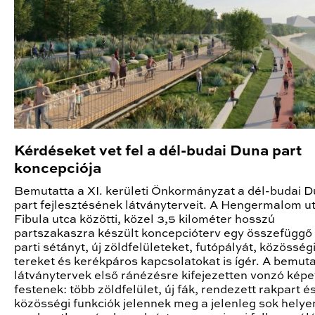
Kérdéseket vet fel a dél-budai Duna part
koncepciója
Bemutatta a XI. kerületi Önkormányzat a dél-budai 
part fejlesztésének látványterveit. A Hengermalom ut
Fibula utca közötti, közel 3,5 kilométer hosszú
partszakaszra készült koncepcióterv egy összefüggő
parti sétányt, új zöldfelületeket, futópályát, közösség
tereket és kerékpáros kapcsolatokat is ígér. A bemuta
látványtervek első ránézésre kifejezetten vonzó képe
festenek: több zöldfelület, új fák, rendezett rakpart é
közösségi funkciók jelennek meg a jelenleg sok helye