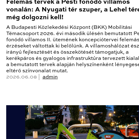
Felemás tervek a Pesti fonódó villamos
vonalán: A Nyugati tér szuper, a Lehel tér
még dolgozni kell!
A Budapesti Közlekedési Központ (BKK) Mobilitási
Témacsoport 2026. évi második ülésén bemutatott Pe
fonódó villamos II. ütemének koncepciótervei felemá
érzéseket váltottak ki belőlünk. A villamoshálózat és
irányú fejlesztését és összekötését támogatjuk, a
kerékpáros és gyalogos infrastruktúra tervezett kiala
a bemutatott tervek alapján helyszínenként lényeges
eltérő színvonalat mutat.
2026.06.08 |
admin