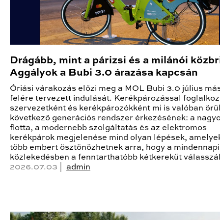
Drágább, mint a párizsi és a milánói közb
Aggályok a Bubi 3.0 árazása kapcsán
Óriási várakozás előzi meg a MOL Bubi 3.0 július má
felére tervezett indulását. Kerékpározással foglalkozó
szervezetként és kerékpározókként mi is valóban örü
következő generációs rendszer érkezésének: a nagy
flotta, a modernebb szolgáltatás és az elektromos
kerékpárok megjelenése mind olyan lépések, amely
több embert ösztönözhetnek arra, hogy a mindennapi
közlekedésben a fenntarthatóbb kétkerekűt válasszá
2026.07.03 |
admin