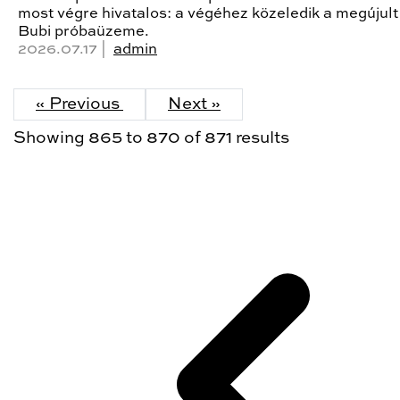
most végre hivatalos: a végéhez közeledik a megúju
Bubi próbaüzeme.
2026.07.17 |
admin
« Previous
Next »
Showing
865
to
870
of
871
results