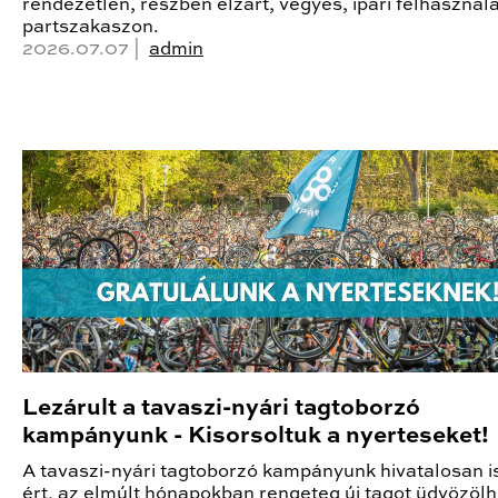
rendezetlen, részben elzárt, vegyes, ipari felhasznál
partszakaszon.
2026.07.07 |
admin
Lezárult a tavaszi-nyári tagtoborzó
kampányunk - Kisorsoltuk a nyerteseket!
A tavaszi-nyári tagtoborzó kampányunk hivatalosan i
ért, az elmúlt hónapokban rengeteg új tagot üdvözöl