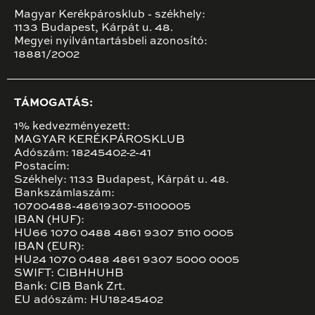
Magyar Kerékpárosklub - székhely:
1133 Budapest, Kárpát u. 48.
Megyei nyilvántartásbeli azonosító:
18881/2002
TÁMOGATÁS:
1% kedvezményezett:
MAGYAR KERÉKPÁROSKLUB
Adószám: 18245402-2-41
Postacím:
Székhely: 1133 Budapest, Kárpát u. 48.
Bankszámlaszám:
10700488-48619307-51100005
IBAN (HUF):
HU66 1070 0488 4861 9307 5110 0005
IBAN (EUR):
HU24 1070 0488 4861 9307 5000 0005
SWIFT: CIBHHUHB
Bank: CIB Bank Zrt.
EU adószám: HU18245402