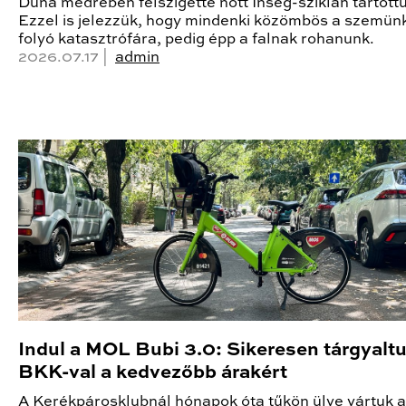
Duna medrében félszigetté nőtt Ínség-sziklán tartottu
Ezzel is jelezzük, hogy mindenki közömbös a szemünk
folyó katasztrófára, pedig épp a falnak rohanunk.
2026.07.17 |
admin
Indul a MOL Bubi 3.0: Sikeresen tárgyalt
BKK-val a kedvezőbb árakért
A Kerékpárosklubnál hónapok óta tűkön ülve vártuk a 