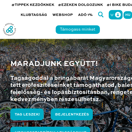
#TIPPEK KEZDŐKNEK
#EZEKEN DOLGOZUNK
#I BIKE BU
KLUBTAGSÁG
WEBSHOP
ADÓ 1%
HU
Támogass minket
MARADJUNK EGYÜTT!
Tagságoddal a bringabarát Magyarország
tett erőfeszítéseinket támogathatod, bales
felelősség- és lopásbiztosításban, renget
kedvezményben részesülhetsz.
TAG LESZEK!
BEJELENTKEZÉS