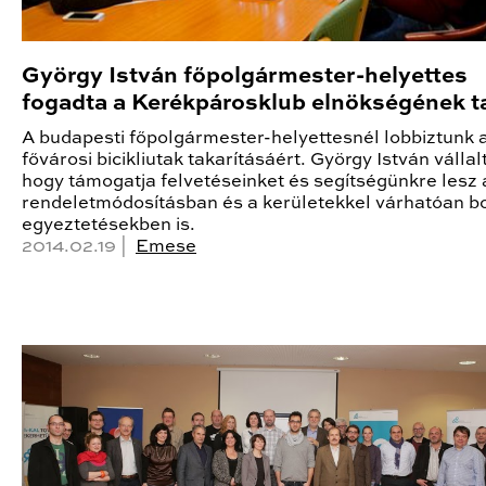
György István főpolgármester-helyettes
fogadta a Kerékpárosklub elnökségének ta
A budapesti főpolgármester-helyettesnél lobbiztunk 
fővárosi bicikliutak takarításáért. György István vállal
hogy támogatja felvetéseinket és segítségünkre lesz 
rendeletmódosításban és a kerületekkel várhatóan b
egyeztetésekben is.
2014.02.19 |
Emese