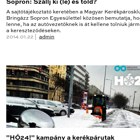
Sopron: Szállj ki (le) és told?
A sajtótájékoztató keretében a Magyar Kerékpároskl
Bringázz Sopron Egyesülettel közösen bemutatja, ho
lenne, ha az autóvezetőknek is át kellene tolniuk jár
a kereszteződéseken.
2014.01.22 |
admin
"HÓ24!" kampány a kerékpárutak