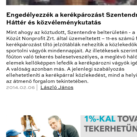
Engedélyezzék a kerékpározást Szentend
Háttér és közvéleménykutatás
Mint ahogy az köztudott, Szentendre belterületén - 
Közút Nonprofit Zrt. által üzemeltetett – 11-es számú
kerékpározást tiltó jelzőtáblák nehezítik a közlekedők
sportolni vágyók mindennapjait. Az illetékesek szerint
főúton való tekerés balesetveszélyes, a meglévő háló
elemek kellőképpen lefedik a kerékpározni vágyók igé
A valóság azonban más. A jelenlegi szabályozás
ellehetetleníti a kerékpárral közlekedést, mind a hely
az átmenő forgalom tekintetében.
2014.02.06 |
László János