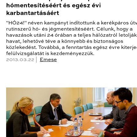
hómentesítéséért és egész évi
karbantartásáért
"HÓ24!" néven kampányt indítottunk a kerékpáros út
rutinszerű hó- és jégmentesítéséért. Célunk, hogy a
havazások utáni 24 órában a teljes hálózatról letolják
havat, lehetővé téve a könnyebb és biztonságos
közlekedést. Továbbá, a fenntartás egész évre kiterj
felülvizsgálatát is kezdeményezzük.
2013.03.22 |
Emese