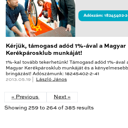
Kérjük, támogasd adód 1%-ával a Magyar
Kerékpárosklub munkáját!
1%-kal tovább tekerhetünk! Támogasd adód 1%-ával 
Magyar Kerékpárosklub munkáját és a kényelmeseb
bringázást! Adószámunk: 18245402-2-41
2013.05.19 |
László János
« Previous
Next »
Showing
259
to
264
of
385
results