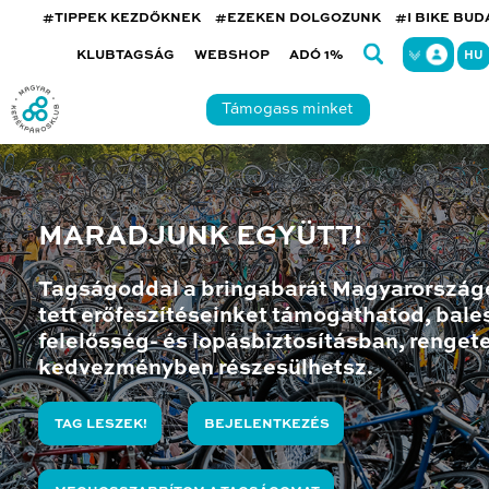
#TIPPEK KEZDŐKNEK
#EZEKEN DOLGOZUNK
#I BIKE BU
KLUBTAGSÁG
WEBSHOP
ADÓ 1%
HU
Támogass minket
MARADJUNK EGYÜTT!
Tagságoddal a bringabarát Magyarország
tett erőfeszítéseinket támogathatod, bales
felelősség- és lopásbiztosításban, renget
kedvezményben részesülhetsz.
TAG LESZEK!
BEJELENTKEZÉS