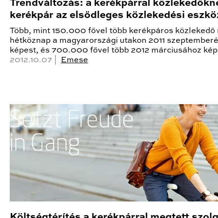
Trendváltozás: a kerékpárral közlekedőkn
kerékpár az elsődleges közlekedési eszkö
Több, mint 150.000 fővel több kerékpáros közlekedő
hétköznap a magyarországi utakon 2011 szeptember
képest, és 700.000 fővel több 2012 márciusához kép
2012.10.07 |
Emese
Költségtérítés a kerékpárral megtett szolg