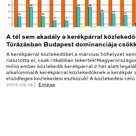
A tél sem akadály a kerékpárral közleked
Túrázásban Budapest dominanciája csök
A kerékpárral közlekedőket a márciusi hóhelyzet sem
riasztotta el, csak ritkábban tekertek!Magyarországo
millió ember közlekedik kerékpárral 2 hét alatt legalá
alkalommalA kerékpárral közlekedőknek a kerékpár 
elsődleges közlekedési eszközük! A közlekedési célú
2013.05.18 |
Emese