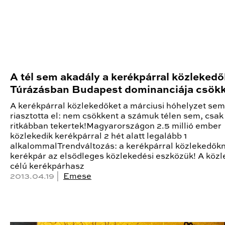
A tél sem akadály a kerékpárral közleked
Túrázásban Budapest dominanciája csök
A kerékpárral közlekedőket a márciusi hóhelyzet sem
riasztotta el: nem csökkent a számuk télen sem, csak
ritkábban tekertek!Magyarországon 2.5 millió ember
közlekedik kerékpárral 2 hét alatt legalább 1
alkalommalTrendváltozás: a kerékpárral közlekedők
kerékpár az elsődleges közlekedési eszközük! A közl
célú kerékpárhasz
2013.04.19 |
Emese