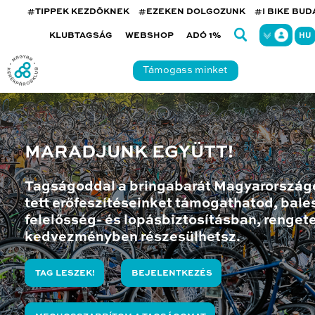
#TIPPEK KEZDŐKNEK
#EZEKEN DOLGOZUNK
#I BIKE BU
KLUBTAGSÁG
WEBSHOP
ADÓ 1%
HU
Támogass minket
MARADJUNK EGYÜTT!
Tagságoddal a bringabarát Magyarország
tett erőfeszítéseinket támogathatod, bales
felelősség- és lopásbiztosításban, renget
kedvezményben részesülhetsz.
TAG LESZEK!
BEJELENTKEZÉS