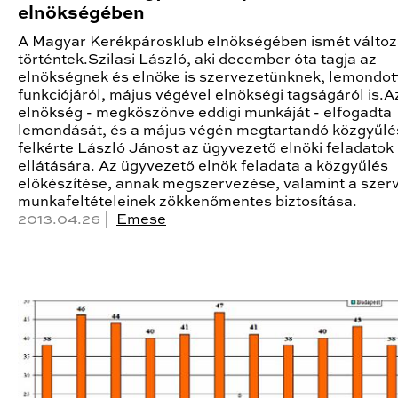
elnökségében
A Magyar Kerékpárosklub elnökségében ismét válto
történtek.Szilasi László, aki december óta tagja az
elnökségnek és elnöke is szervezetünknek, lemondott
funkciójáról, május végével elnökségi tagságáról is.A
elnökség - megköszönve eddigi munkáját - elfogadta
lemondását, és a május végén megtartandó közgyűlé
felkérte László Jánost az ügyvezető elnöki feladatok
ellátására. Az ügyvezető elnök feladata a közgyűlés
előkészítése, annak megszervezése, valamint a szer
munkafeltételeinek zökkenőmentes biztosítása.
2013.04.26 |
Emese