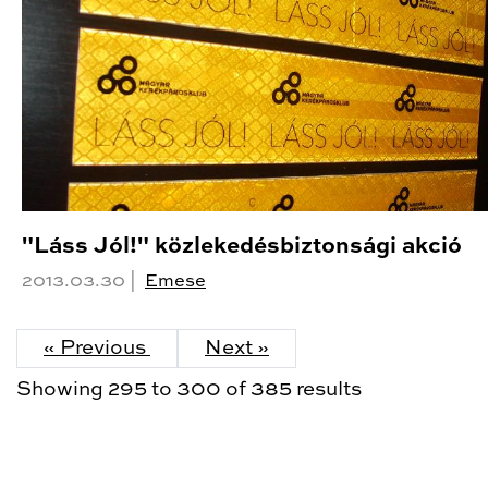
"Láss Jól!" közlekedésbiztonsági akció
2013.03.30 |
Emese
« Previous
Next »
Showing
295
to
300
of
385
results