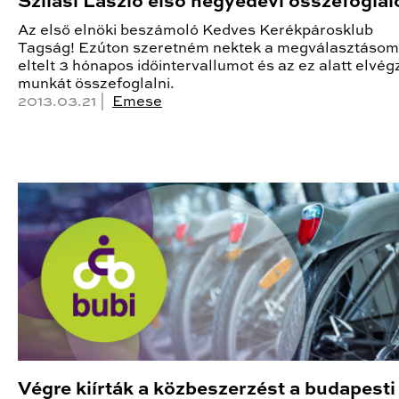
Szilasi László első negyedévi összefoglal
Az első elnöki beszámoló Kedves Kerékpárosklub
Tagság! Ezúton szeretném nektek a megválasztásom
eltelt 3 hónapos időintervallumot és az ez alatt elvég
munkát összefoglalni.
2013.03.21 |
Emese
Végre kiírták a közbeszerzést a budapesti