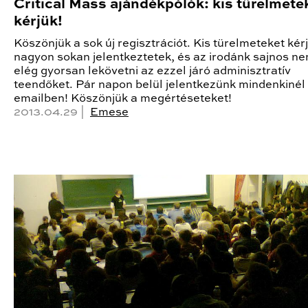
Critical Mass ajándékpólók: kis türelmete
kérjük!
Köszönjük a sok új regisztrációt. Kis türelmeteket kér
nagyon sokan jelentkeztetek, és az irodánk sajnos ne
elég gyorsan lekövetni az ezzel járó adminisztratív
teendőket. Pár napon belül jelentkezünk mindenkinél
emailben! Köszönjük a megértéseteket!
2013.04.29 |
Emese