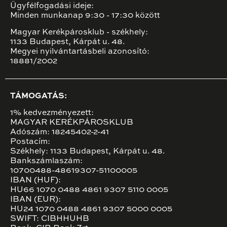
Ügyfélfogadási ideje:
Minden munkanap 9:30 - 17:30 között
Magyar Kerékpárosklub - székhely:
1133 Budapest, Kárpát u. 48.
Megyei nyilvántartásbeli azonosító:
18881/2002
TÁMOGATÁS:
1% kedvezményezett:
MAGYAR KERÉKPÁROSKLUB
Adószám: 18245402-2-41
Postacím:
Székhely: 1133 Budapest, Kárpát u. 48.
Bankszámlaszám:
10700488-48619307-51100005
IBAN (HUF):
HU66 1070 0488 4861 9307 5110 0005
IBAN (EUR):
HU24 1070 0488 4861 9307 5000 0005
SWIFT: CIBHHUHB