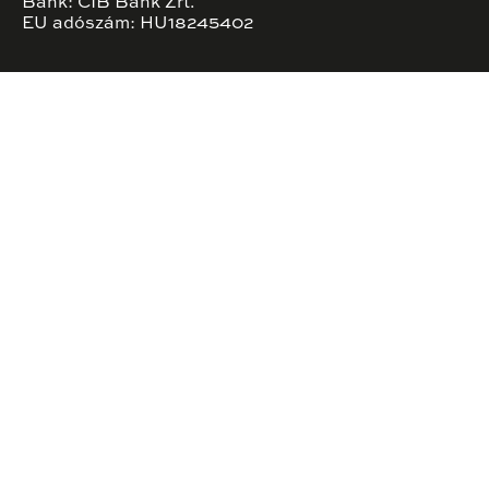
Bank: CIB Bank Zrt.
EU adószám: HU18245402