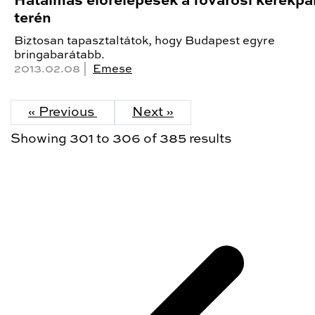
Hatalmas előrelépések a fővárosi kerékpá
terén
Biztosan tapasztaltátok, hogy Budapest egyre
bringabarátabb.
2013.02.08 |
Emese
« Previous
Next »
Showing
301
to
306
of
385
results