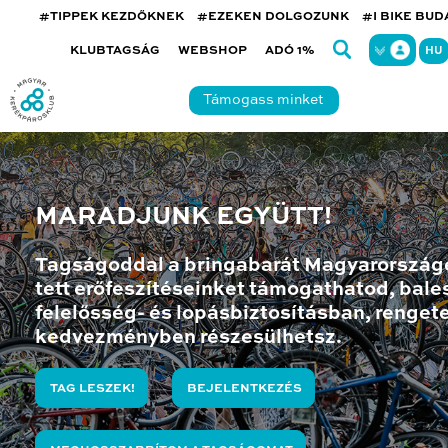
#TIPPEK KEZDŐKNEK
#EZEKEN DOLGOZUNK
#I BIKE BU
KLUBTAGSÁG
WEBSHOP
ADÓ 1%
HU
Támogass minket
MARADJUNK EGYÜTT!
Tagságoddal a bringabarát Magyarország
tett erőfeszítéseinket támogathatod, bales
felelősség- és lopásbiztosításban, renget
kedvezményben részesülhetsz.
TAG LESZEK!
BEJELENTKEZÉS