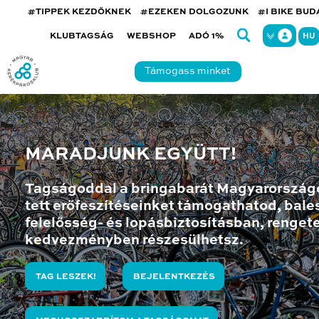
#TIPPEK KEZDŐKNEK
#EZEKEN DOLGOZUNK
#I BIKE BU
KLUBTAGSÁG
WEBSHOP
ADÓ 1%
HU
Támogass minket
MARADJUNK EGYÜTT!
Tagságoddal a bringabarát Magyarország
tett erőfeszítéseinket támogathatod, bales
felelősség- és lopásbiztosításban, renget
kedvezményben részesülhetsz.
TAG LESZEK!
BEJELENTKEZÉS