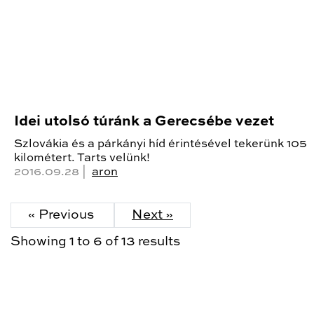
Idei utolsó túránk a Gerecsébe vezet
Szlovákia és a párkányi híd érintésével tekerünk 105
kilométert. Tarts velünk!
2016.09.28 |
aron
« Previous
Next »
Showing
1
to
6
of
13
results