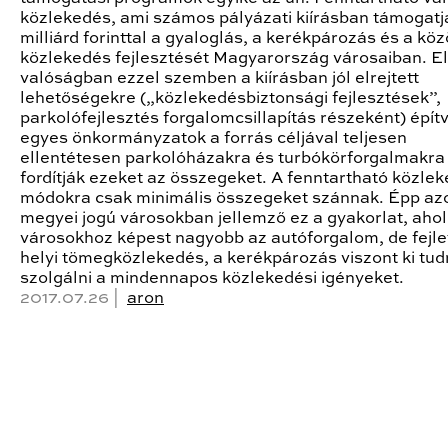
közlekedés, ami számos pályázati kiírásban támogatj
milliárd forinttal a gyaloglás, a kerékpározás és a kö
közlekedés fejlesztését Magyarország városaiban. El
valóságban ezzel szemben a kiírásban jól elrejtett
lehetőségekre („közlekedésbiztonsági fejlesztések”,
parkolófejlesztés forgalomcsillapítás részeként) épít
egyes önkormányzatok a forrás céljával teljesen
ellentétesen parkolóházakra és turbókörforgalmakra
fordítják ezeket az összegeket. A fenntartható közlek
módokra csak minimális összegeket szánnak. Épp az
megyei jogú városokban jellemző ez a gyakorlat, ahol
városokhoz képest nagyobb az autóforgalom, de fejle
helyi tömegközlekedés, a kerékpározás viszont ki tu
szolgálni a mindennapos közlekedési igényeket.
2017.07.26 |
aron