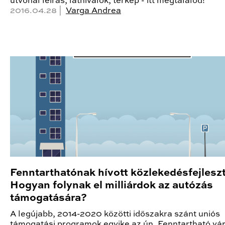
útvonal leírás, látnivalók, térkép - itt megtalálod!
2016.04.28 |
Varga Andrea
Fenntarthatónak hívott közlekedésfejleszt
Hogyan folynak el milliárdok az autózás
támogatására?
A legújabb, 2014-2020 közötti időszakra szánt uniós
támogatási programok egyike az ún. Fenntartható vár