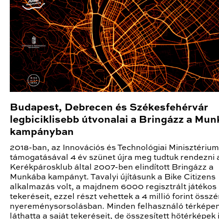
Budapest, Debrecen és Székesfehérvár
legbiciklisebb útvonalai a Bringázz a Mu
kampányban
2018-ban, az Innovációs és Technológiai Minisztérium
támogatásával 4 év szünet újra meg tudtuk rendezni 
Kerékpárosklub által 2007-ben elindított Bringázz a
Munkába kampányt. Tavalyi újításunk a Bike Citizens
alkalmazás volt, a majdnem 6000 regisztrált játékos
tekeréseit, ezzel részt vehettek a 4 millió forint össz
nyereménysorsolásban. Minden felhasználó térképe
láthatta a saját tekeréseit, de összesített hőtérképek 