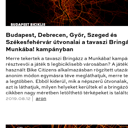
Budapest, Debrecen, Győr, Szeged és
Székesfehérvár útvonalai a tavaszi Bring
Munkába! kampányban
Merre tekertek a tavaszi Bringázz a Munkába! kampá
résztvevői a játék 5 legbiciklisebb városában? A játé
használt Bike Citizens alkalmazásban rögzített utazá
anonim módon egymásra téve megláthatjuk, merre te
a legtöbben. Ebből kiderül, mik a népszerű útvonalak
azt is láthatjuk, milyen helyeket kerültek el a bringázó
cikkben nagy méretben letölthető térképeket is talált
2019.08.12 |
aron