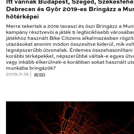
Itt vannak Budapest, Szeged, Székesfehé
Debrecen és Győr 2019-es Bringázz a Mu
hőtérképei
Merre tekertek a 2019 tavaszi és őszi Bringázz a Mu
kampány résztvevői a játék 5 legbiciklisebb városába
játékhoz használt Bike Citizens alkalmazásban rögzít
utazásokat anonim módon összesítve kiderül, mik vol
legnépszerűbb útvonalak. Érdemes összehasonlítani
korábbi térképekkel, népszerűbbé váltak-e egyes útv
vagy inkább elkerülnek-e korábban sokat használt ut
munkába bringázók?
2019.11.19 |
aron