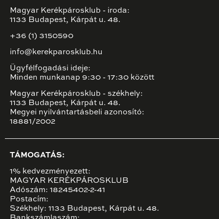
Magyar Kerékpárosklub - iroda:
1133 Budapest, Kárpát u. 48.
+36 (1) 3150590
info@kerekparosklub.hu
Ügyfélfogadási ideje:
Minden munkanap 9:30 - 17:30 között
Magyar Kerékpárosklub - székhely:
1133 Budapest, Kárpát u. 48.
Megyei nyilvántartásbeli azonosító:
18881/2002
TÁMOGATÁS:
1% kedvezményezett:
MAGYAR KERÉKPÁROSKLUB
Adószám: 18245402-2-41
Postacím:
Székhely: 1133 Budapest, Kárpát u. 48.
Bankszámlaszám: