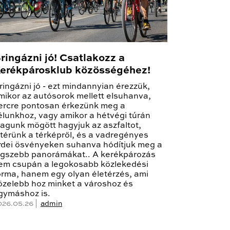
ringázni jó! Csatlakozz a
erékpárosklub közösségéhez!
ringázni jó - ezt mindannyian érezzük,
mikor az autósorok mellett elsuhanva,
ercre pontosan érkezünk meg a
élunkhoz, vagy amikor a hétvégi túrán
agunk mögött hagyjuk az aszfaltot,
etérünk a térképről, és a vadregényes
rdei ösvényeken suhanva hódítjuk meg a
egszebb panorámákat.. A kerékpározás
em csupán a legokosabb közlekedési
orma, hanem egy olyan életérzés, ami
özelebb hoz minket a városhoz és
gymáshoz is.
026.05.26 |
admin