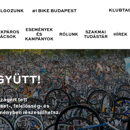
KLUBTA
OLGOZUNK
#I BIKE BUDAPEST
ESEMÉNYEK
ÉKPÁROS
SZAKMAI
ÉS
RÓLUNK
HÍREK
NÁCSOK
TUDÁSTÁR
KAMPÁNYOK
GYÜTT!
zágért tett
set-, felelősség- és
ményben részesülhetsz.