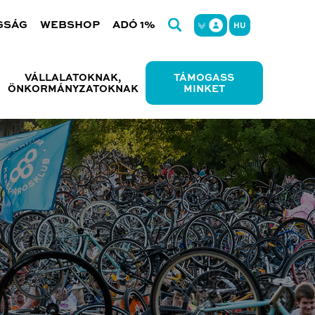
GSÁG
WEBSHOP
ADÓ 1%
HU
VÁLLALATOKNAK,
TÁMOGASS
ÖNKORMÁNYZATOKNAK
MINKET