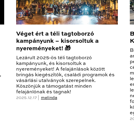
Véget ért a téli tagtoborzó
B
kampányunk – kisorsoltuk a
K
nyereményeket! 🎁
B
a
Lezárult 2025-ös téli tagtoborzó
p
kampányunk, és kisorsoltuk a
c
nyereményeket! A felajánlások között
m
,
bringás kiegészítők, családi programok és
l
vásárlási utalványok szerepelnek.
e
Köszönjük a támogatást minden
l
felajánlónak és tagnak!
n
2025.12.17 |
melinda
f
k
e
2