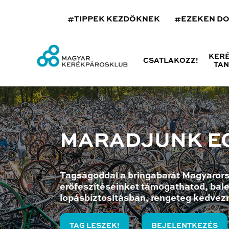
#TIPPEK KEZDŐKNEK
#EZEKEN D
KER
CSATLAKOZZ!
TA
MARADJUNK E
Tagságoddal a bringabarát Magyarors
erőfeszítéseinket támogathatod, bale
lopásbiztosításban, rengeteg kedvez
TAG LESZEK!
BEJELENTKEZÉS