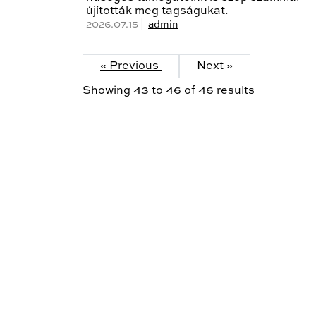
újították meg tagságukat.
2026.07.15 |
admin
« Previous
Next »
Showing
43
to
46
of
46
results