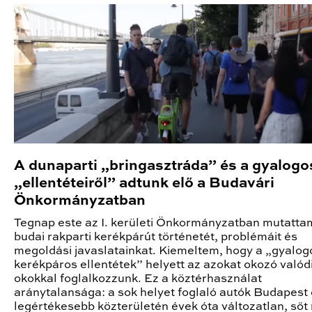
A dunaparti „bringasztráda” és a gyalog
„ellentéteiről” adtunk elő a Budavári
Önkormányzatban
Tegnap este az I. kerületi Önkormányzatban mutatta
budai rakparti kerékpárút történetét, problémáit és
megoldási javaslatainkat. Kiemeltem, hogy a „gyalog
kerékpáros ellentétek” helyett az azokat okozó valód
okokkal foglalkozzunk. Ez a köztérhasználat
aránytalansága: a sok helyet foglaló autók Budapest 
legértékesebb közterületén évek óta változatlan, sőt