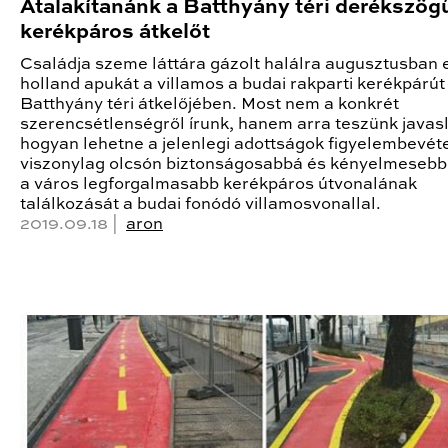
Átalakítanánk a Batthyány téri derékszög
kerékpáros átkelőt
Családja szeme láttára gázolt halálra augusztusban 
holland apukát a villamos a budai rakparti kerékpárút
Batthyány téri átkelőjében. Most nem a konkrét
szerencsétlenségről írunk, hanem arra teszünk javasl
hogyan lehetne a jelenlegi adottságok figyelembevét
viszonylag olcsón biztonságosabbá és kényelmesebb
a város legforgalmasabb kerékpáros útvonalának
találkozását a budai fonódó villamosvonallal.
2019.09.18 |
aron