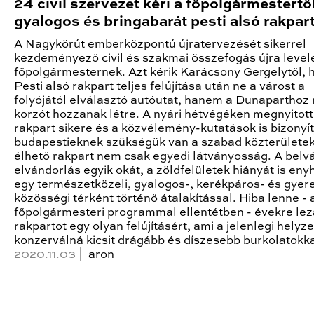
24 civil szervezet kéri a főpolgármestertő
gyalogos és bringabarát pesti alsó rakpar
A Nagykörút emberközpontú újratervezését sikerrel
kezdeményező civil és szakmai összefogás újra levelet
főpolgármesternek. Azt kérik Karácsony Gergelytől, 
Pesti alsó rakpart teljes felújítása után ne a várost a
folyójától elválasztó autóutat, hanem a Dunaparthoz
korzót hozzanak létre. A nyári hétvégéken megnyitott
rakpart sikere és a közvélemény-kutatások is bizonyít
budapestieknek szükségük van a szabad közterületek
élhető rakpart nem csak egyedi látványosság. A belv
elvándorlás egyik okát, a zöldfelületek hiányát is enyh
egy természetközeli, gyalogos-, kerékpáros- és gyer
közösségi térként történő átalakítással. Hiba lenne - 
főpolgármesteri programmal ellentétben - évekre lez
rakpartot egy olyan felújításért, ami a jelenlegi helyze
konzerválná kicsit drágább és díszesebb burkolatokka
2020.11.03 |
aron