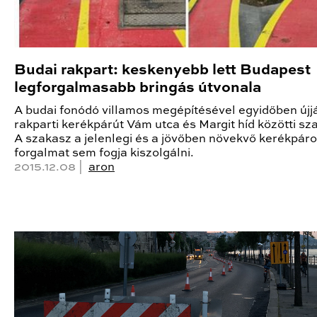
Budai rakpart: keskenyebb lett Budapest
legforgalmasabb bringás útvonala
A budai fonódó villamos megépítésével egyidőben újj
rakparti kerékpárút Vám utca és Margit híd közötti sz
A szakasz a jelenlegi és a jövőben növekvő kerékpár
forgalmat sem fogja kiszolgálni.
2015.12.08 |
aron