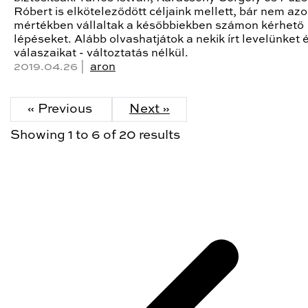
Róbert is elköteleződött céljaink mellett, bár nem az
mértékben vállaltak a későbbiekben számon kérhető
lépéseket. Alább olvashatjátok a nekik írt levelünket 
válaszaikat - változtatás nélkül.
2019.04.26 |
aron
« Previous
Next »
Showing
1
to
6
of
20
results