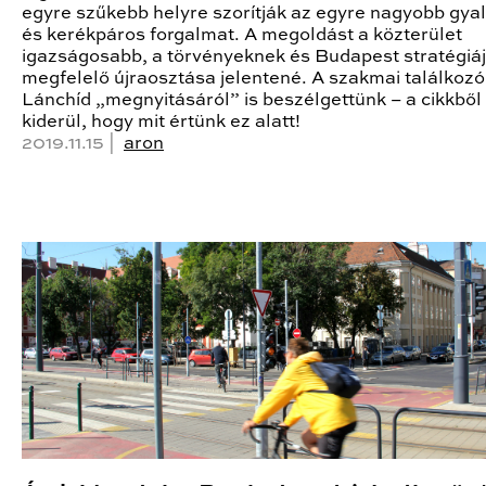
egyre szűkebb helyre szorítják az egyre nagyobb gya
és kerékpáros forgalmat. A megoldást a közterület
igazságosabb, a törvényeknek és Budapest stratégiá
megfelelő újraosztása jelentené. A szakmai találkozó
Lánchíd „megnyitásáról” is beszélgettünk – a cikkből
kiderül, hogy mit értünk ez alatt!
2019.11.15 |
aron