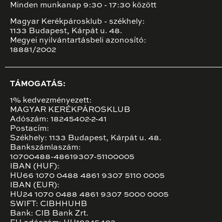
Minden munkanap 9:30 - 17:30 között
Magyar Kerékpárosklub - székhely:
1133 Budapest, Kárpát u. 48.
Megyei nyilvántartásbeli azonosító:
18881/2002
TÁMOGATÁS:
1% kedvezményezett:
MAGYAR KERÉKPÁROSKLUB
Adószám: 18245402-2-41
Postacím:
Székhely: 1133 Budapest, Kárpát u. 48.
Bankszámlaszám:
10700488-48619307-51100005
IBAN (HUF):
HU66 1070 0488 4861 9307 5110 0005
IBAN (EUR):
HU24 1070 0488 4861 9307 5000 0005
SWIFT: CIBHHUHB
Bank: CIB Bank Zrt.