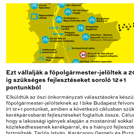
Ezt vállalják a főpolgármester-jelöltek a 
ig szükséges fejlesztéseket soroló 12+1
pontunkból
Elküldtük az őszi önkormányzati választásokra készü
főpolgármester-jelölteknek az I bike Budapest felvon
írt 12+1 pontunkat, amiben a következő ciklusban szü
kerékpárosbarát fejlesztéseket foglaltuk össze. Célu
hogy a lakossági igények alapján a mostaninál sokkal
közlekedhessenek kerékpárral, és a hiányzó fejleszté
biztosítsák. Tarlós István, Karácsony Gergely és Puzs