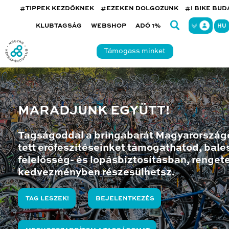
#TIPPEK KEZDŐKNEK
#EZEKEN DOLGOZUNK
#I BIKE BU
KLUBTAGSÁG
WEBSHOP
ADÓ 1%
HU
Támogass minket
MARADJUNK EGYÜTT!
Tagságoddal a bringabarát Magyarország
tett erőfeszítéseinket támogathatod, bales
felelősség- és lopásbiztosításban, renget
kedvezményben részesülhetsz.
TAG LESZEK!
BEJELENTKEZÉS