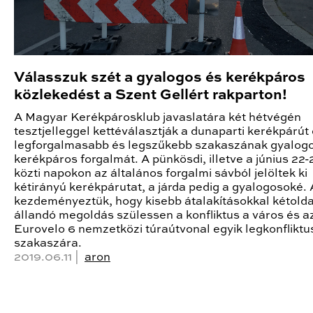
Válasszuk szét a gyalogos és kerékpáros
közlekedést a Szent Gellért rakparton!
A Magyar Kerékpárosklub javaslatára két hétvégén
tesztjelleggel kettéválasztják a dunaparti kerékpárút
legforgalmasabb és legszűkebb szakaszának gyalog
kerékpáros forgalmát. A pünkösdi, illetve a június 22-
közti napokon az általános forgalmi sávból jelöltek ki
kétirányú kerékpárutat, a járda pedig a gyalogosoké. A
kezdeményeztük, hogy kisebb átalakításokkal kétoldal
állandó megoldás szülessen a konfliktus a város és a
Eurovelo 6 nemzetközi túraútvonal egyik legkonflikt
szakaszára.
2019.06.11 |
aron