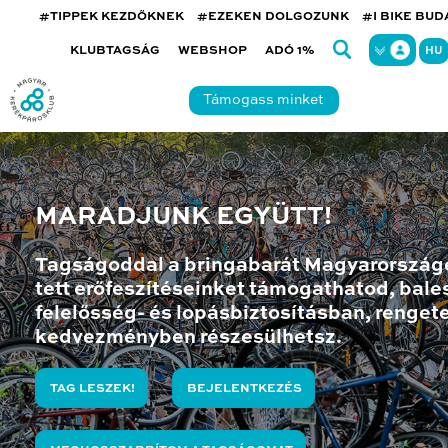
#TIPPEK KEZDŐKNEK
#EZEKEN DOLGOZUNK
#I BIKE BU
KLUBTAGSÁG
WEBSHOP
ADÓ 1%
HU
Támogass minket
MARADJUNK EGYÜTT!
Tagságoddal a bringabarát Magyarország
tett erőfeszítéseinket támogathatod, bales
felelősség- és lopásbiztosításban, renget
kedvezményben részesülhetsz.
TAG LESZEK!
BEJELENTKEZÉS