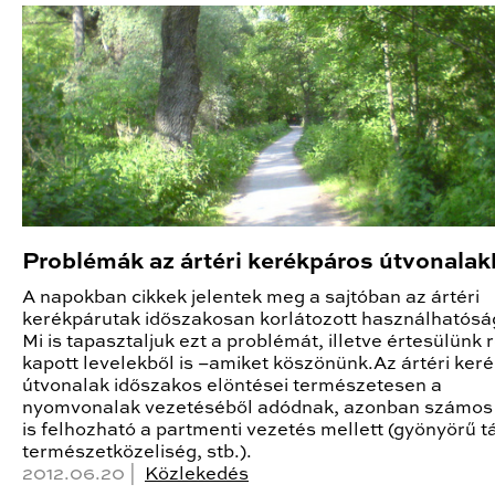
Problémák az ártéri kerékpáros útvonalak
A napokban cikkek jelentek meg a sajtóban az ártéri
kerékpárutak időszakosan korlátozott használhatósá
Mi is tapasztaljuk ezt a problémát, illetve értesülünk r
kapott levelekből is –amiket köszönünk.Az ártéri ker
útvonalak időszakos elöntései természetesen a
nyomvonalak vezetéséből adódnak, azonban számos
is felhozható a partmenti vezetés mellett (gyönyörű tá
természetközeliség, stb.).
2012.06.20 |
Közlekedés