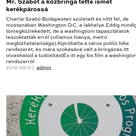
Mr. Szabót a közbringa tette ismét
kerékpárossá
Charlie Szabó Budapesten született és nőtt fel, de
mostanában Washington D.C. a lakhelye.Eddig mindí
tömegközlekedett, de a washingtioni tapasztalatok
leszoktatták erről (villamos hiánya, metró
megbízhatalansága).Kipróbálta a város public bike
rendszerét, és mára szokásává vált a bringázás.Itt
olvashatod a tudósítástÉs itt egy kis film a washington
rendszerről
2012.05.11 |
admin