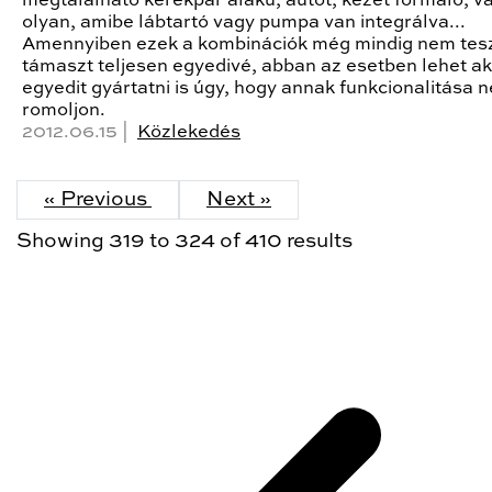
megtalálható kerékpár alakú, autót, kezet formáló, v
olyan, amibe lábtartó vagy pumpa van integrálva...
Amennyiben ezek a kombinációk még mindig nem tesz
támaszt teljesen egyedivé, abban az esetben lehet a
egyedit gyártatni is úgy, hogy annak funkcionalitása n
romoljon.
2012.06.15 |
Közlekedés
« Previous
Next »
Showing
319
to
324
of
410
results