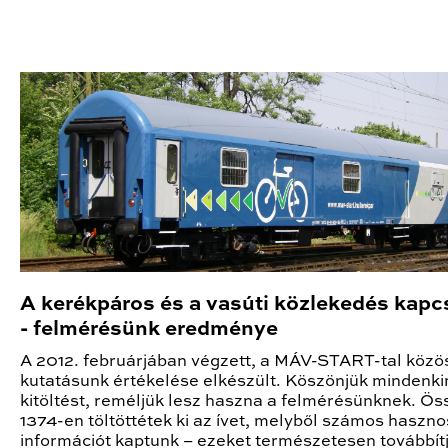
A kerékpáros és a vasúti közlekedés kapc
- felmérésünk eredménye
A 2012. februárjában végzett, a MÁV-START-tal közö
kutatásunk értékelése elkészült. Köszönjük mindenki
kitöltést, reméljük lesz haszna a felmérésünknek. Ö
1374-en töltöttétek ki az ívet, melyből számos haszno
információt kaptunk – ezeket természetesen továbbít