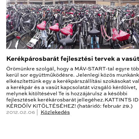
Kerékpárosbarát fejlesztési tervek a vasú
Örömünkre szolgál, hogy a MÁV-START-tal egyre tö
kerül sor együttműködésre. Jelenlegi közös munkánk
elkészítettünk egy a kerékpárszállítási szokásokat va
a kerékpár és a vasút kapcsolatát vizsgáló kérdőívet,
melynek kitöltésével Te is hozzájárulsz a későbbi
fejlesztések kerékárosbarát jellegéhez.KATTINTS I
KÉRDŐÍV KITÖLTÉSÉHEZ! (határidő: február 29.)
2012.02.06 |
Közlekedés