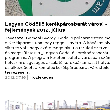
Legyen Gödöllő kerékpárosbarát város! -
fejlemények 2012. július
Tavasszal Gémesi György, Gödöllő polgármestere me
a Kerékpárosklubot egy reggeli kávéra. A kávézás ol
sikeres volt, hogy azóta megalakult a területi szerve
és megszületett a „Legyen Gödöllő kerékpárosbarát 
program is. A program keretein belül a városban szá
helyszínre egységes arculatú kerékpártámaszt helyez
és elkezdődött a komplex kerékpárosbarát városfejle
tervezése is.
2012.07.16 |
Közlekedés