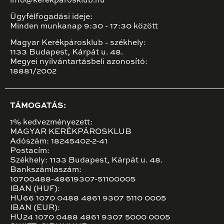
info@kerekparosklub.hu
Ügyfélfogadási ideje:
Minden munkanap 9:30 - 17:30 között
Magyar Kerékpárosklub - székhely:
1133 Budapest, Kárpát u. 48.
Megyei nyilvántartásbeli azonosító:
18881/2002
TÁMOGATÁS:
1% kedvezményezett:
MAGYAR KERÉKPÁROSKLUB
Adószám: 18245402-2-41
Postacím:
Székhely: 1133 Budapest, Kárpát u. 48.
Bankszámlaszám:
10700488-48619307-51100005
IBAN (HUF):
HU66 1070 0488 4861 9307 5110 0005
IBAN (EUR):
HU24 1070 0488 4861 9307 5000 0005