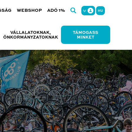
GSÁG
WEBSHOP
ADÓ 1%
HU
VÁLLALATOKNAK,
TÁMOGASS
ÖNKORMÁNYZATOKNAK
MINKET