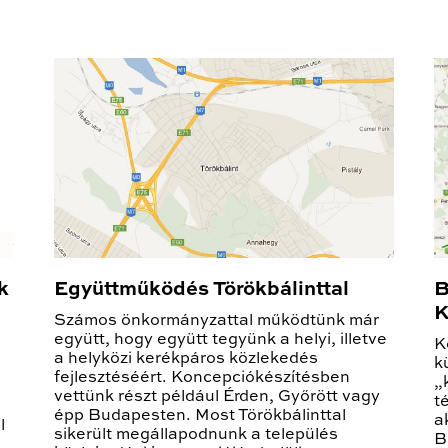
k
Együttműködés Törökbálinttal
B
K
Számos önkormányzattal működtünk már
együtt, hogy együtt tegyünk a helyi, illetve
K
a helyközi kerékpáros közlekedés
k
fejlesztéséért. Koncepciókészítésben
„
vettünk részt például Érden, Győrött vagy
t
épp Budapesten. Most Törökbálinttal
a
l
sikerült megállapodnunk a település
B