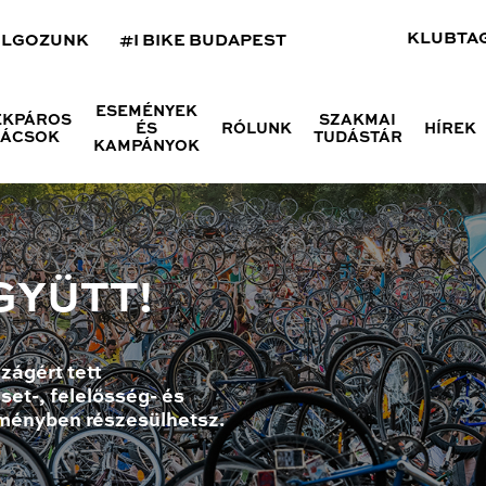
KLUBTA
OLGOZUNK
#I BIKE BUDAPEST
ESEMÉNYEK
ÉKPÁROS
SZAKMAI
ÉS
RÓLUNK
HÍREK
NÁCSOK
TUDÁSTÁR
KAMPÁNYOK
GYÜTT!
zágért tett
set-, felelősség- és
ményben részesülhetsz.