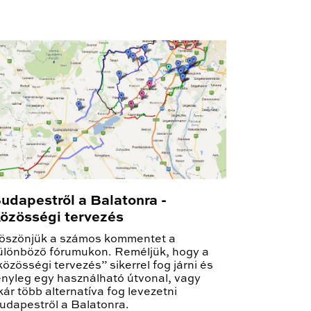
udapestről a Balatonra -
özösségi tervezés
öszönjük a számos kommentet a
ülönböző fórumukon. Reméljük, hogy a
közösségi tervezés” sikerrel fog járni és
ényleg egy használható útvonal, vagy
kár több alternatíva fog levezetni
udapestről a Balatonra.