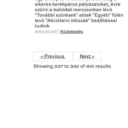
sikeres kerékpáros pályázatokat, évre
szűrni a baloldali menüsorban lévő
"További szűrések" ablak "Egyéb" fülén
levő "Akciótervi idószak" beállítással
tudtok.
2012.02.02 |
Közlekedés
« Previous
Next »
Showing
337
to
342
of
410
results