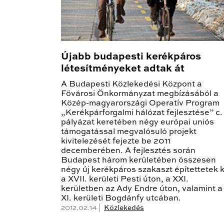
Újabb budapesti kerékpáros
létesítményeket adtak át
A Budapesti Közlekedési Központ a
Fővárosi Önkormányzat megbízásából a
Közép-magyarországi Operatív Program
„Kerékpárforgalmi hálózat fejlesztése” c.
pályázat keretében négy európai uniós
támogatással megvalósuló projekt
kivitelezését fejezte be 2011
decemberében. A fejlesztés során
Budapest három kerületében összesen
négy új kerékpáros szakaszt építettetek k
a XVII. kerületi Pesti úton, a XXI.
kerületben az Ady Endre úton, valamint a
XI. kerületi Bogdánfy utcában.
2012.02.14 |
Közlekedés