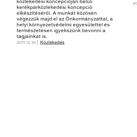
közlekedési koncepcióján belüli
20
kerékpárközlekedési koncepció
elkészítéséről. A munkát közösen
végezzük majd el az Önkormányzattal, a
helyi környezetvédelmi egyesülettel és
természetesen igyekszünk bevonni a
tagjainkat is.
2011.12.15 |
Közlekedés