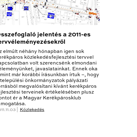
sszefoglaló jelentés a 2011-es
ervvéleményezésekről
z elmúlt néhány hónapban igen sok
erékpáros közlekedésfejlesztési tervvel
apcsolatban volt szerencsénk elmondani
éleményünket, javaslatainkat. Ennek oka
 mint már korábbi írásunkban írtuk –, hogy
 települési önkormányzatok pályázati
orrásból megvalósítani kívánt kerékpáros
ejlesztési terveinek értékelésében plusz
ontot ér a Magyar Kerékpárosklub
ámogatása.
11.11.03 |
Közlekedés