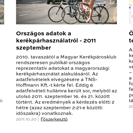
Országos adatok a
Ö
kerékpárhasználatról - 2011
t
szeptember
A
k
2010. tavaszától a Magyar Kerékpárosklub
k
rendszeresen publikál országos
v
reprezentatív adatokat a magyarországi
–
kerékpárhasználat alakulásáról. Az
a
adatfelvételek elvégzésére a TNS-
f
Hoffmann Kft.-t kérte fel. Eddig 6
f
adatfelvételi hullámra került sor, melyből az
p
utolsó 2011. szeptember 16. és 21. között
i:
t
történt. Az eredmények a kérdezés előtti 2
20
hétre (azaz szeptember 2-21-e közötti
időszakra) vonatkoznak.
2011.10.20 |
Főszerkesztő