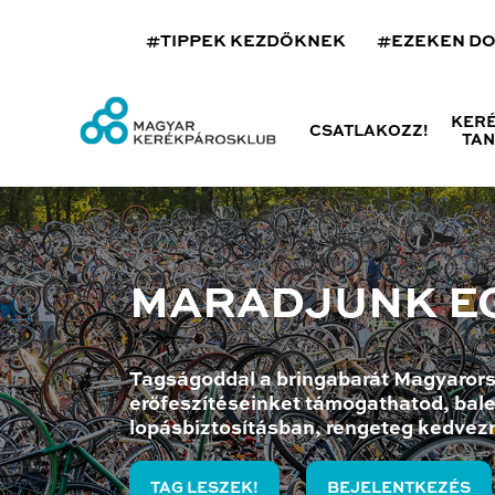
#TIPPEK KEZDŐKNEK
#EZEKEN D
KER
CSATLAKOZZ!
TA
MARADJUNK E
Tagságoddal a bringabarát Magyarors
erőfeszítéseinket támogathatod, bale
lopásbiztosításban, rengeteg kedvez
TAG LESZEK!
BEJELENTKEZÉS