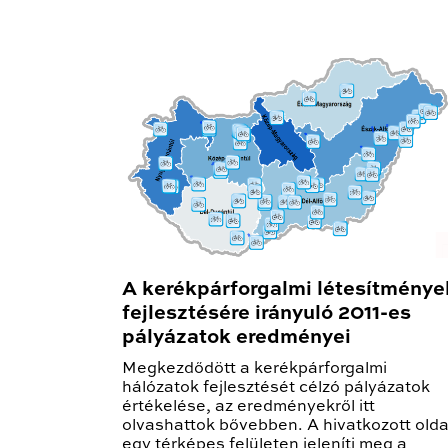
A kerékpárforgalmi létesítménye
fejlesztésére irányuló 2011-es
pályázatok eredményei
Megkezdődött a kerékpárforgalmi
hálózatok fejlesztését célzó pályázatok
értékelése, az eredményekről itt
olvashattok bővebben. A hivatkozott olda
egy térképes felületen jeleníti meg a