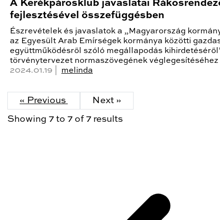
A Kerékpárosklub javaslatai Rákosrendez
fejlesztésével összefüggésben
Észrevételek és javaslatok a „Magyarország kormán
az Egyesült Arab Emírségek kormánya közötti gazda
együttműködésről szóló megállapodás kihirdetéséről
törvénytervezet normaszövegének véglegesítéséhez
2024.01.19 |
melinda
« Previous
Next »
Showing
7
to
7
of
7
results