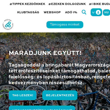
#TIPPEK KEZDŐKNEK
#EZEKEN DOLGOZUNK
#I BIKE BU
KLUBTAGSÁG
WEBSHOP
ADÓ 1%
HU
Támogass minket
MARADJUNK EGYÜTT!
Tagságoddal a bringabarát Magyarország
tett erőfeszítéseinket támogathatod, bales
felelősség- és lopásbiztosításban, renget
kedvezményben részesülhetsz.
TAG LESZEK!
BEJELENTKEZÉS