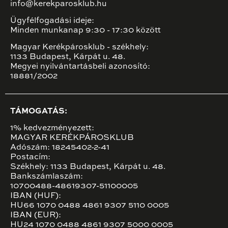
info@kerekparosklub.hu
Ügyfélfogadási ideje:
Minden munkanap 9:30 - 17:30 között
Magyar Kerékpárosklub - székhely:
1133 Budapest, Kárpát u. 48.
Megyei nyilvántartásbeli azonosító:
18881/2002
TÁMOGATÁS:
1% kedvezményezett:
MAGYAR KERÉKPÁROSKLUB
Adószám: 18245402-2-41
Postacím:
Székhely: 1133 Budapest, Kárpát u. 48.
Bankszámlaszám:
10700488-48619307-51100005
IBAN (HUF):
HU66 1070 0488 4861 9307 5110 0005
IBAN (EUR):
HU24 1070 0488 4861 9307 5000 0005