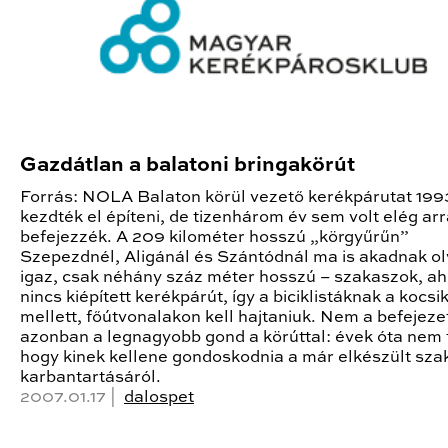
Gazdátlan a balatoni bringakörút
Forrás: NOLA Balaton körül vezető kerékpárutat 19
kezdték el építeni, de tizenhárom év sem volt elég ar
befejezzék. A 209 kilométer hosszú „körgyűrűn”
Szepezdnél, Aligánál és Szántódnál ma is akadnak ol
igaz, csak néhány száz méter hosszú – szakaszok, ah
nincs kiépített kerékpárút, így a biciklistáknak a kocsi
mellett, főútvonalakon kell hajtaniuk. Nem a befejez
azonban a legnagyobb gond a körúttal: évek óta nem 
hogy kinek kellene gondoskodnia a már elkészült sz
karbantartásáról.
2007.01.17 |
dalospet