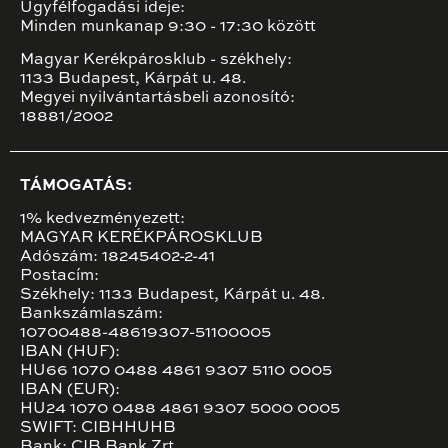
Ügyfélfogadási ideje:
Minden munkanap 9:30 - 17:30 között
Magyar Kerékpárosklub - székhely:
1133 Budapest, Kárpát u. 48.
Megyei nyilvántartásbeli azonosító:
18881/2002
TÁMOGATÁS:
1% kedvezményezett:
MAGYAR KERÉKPÁROSKLUB
Adószám: 18245402-2-41
Postacím:
Székhely: 1133 Budapest, Kárpát u. 48.
Bankszámlaszám:
10700488-48619307-51100005
IBAN (HUF):
HU66 1070 0488 4861 9307 5110 0005
IBAN (EUR):
HU24 1070 0488 4861 9307 5000 0005
SWIFT: CIBHHUHB
Bank: CIB Bank Zrt.