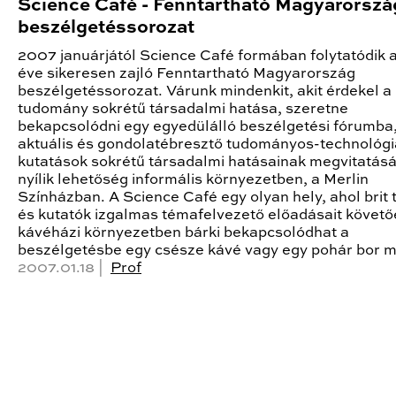
Science Café - Fenntartható Magyarorszá
beszélgetéssorozat
2007 januárjától Science Café formában folytatódik a
éve sikeresen zajló Fenntartható Magyarország
beszélgetéssorozat. Várunk mindenkit, akit érdekel a
tudomány sokrétű társadalmi hatása, szeretne
bekapcsolódni egy egyedülálló beszélgetési fórumba,
aktuális és gondolatébresztő tudományos-technológi
kutatások sokrétű társadalmi hatásainak megvitatás
nyílik lehetőség informális környezetben, a Merlin
Színházban. A Science Café egy olyan hely, ahol brit
és kutatók izgalmas témafelvezető előadásait követ
kávéházi környezetben bárki bekapcsolódhat a
beszélgetésbe egy csésze kávé vagy egy pohár bor me
2007.01.18 |
Prof