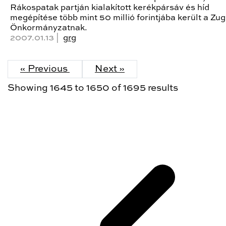
Rákospatak partján kialakított kerékpársáv és híd
megépítése több mint 50 millió forintjába került a Zug
Önkormányzatnak.
2007.01.13 |
grg
« Previous
Next »
Showing
1645
to
1650
of
1695
results