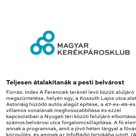
Teljesen átalakítanák a pesti belvárost
Forrás: Index A Ferenciek terénél levő közúti aluljáró
megszüntetése, helyén egy, a Kossuth Lajos utca alat
Astoriáig húzódó autós alagút építése, a 47-es-49-es
villamos vonalának meghosszabbítása és ezzel
kapcsolatban a Nyugati téri közúti felüljáró elbontása
számos belvárosi utca forgalomcsillapítása. A fő ele
annak a programnak, amit a jövő héten tárgyal a fővá
közgyűlés, és aminek az InfoRádió birtokába jutott. 