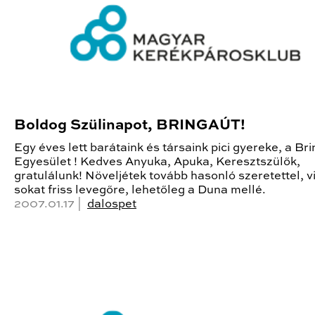
Boldog Szülinapot, BRINGAÚT!
Egy éves lett barátaink és társaink pici gyereke, a Br
Egyesület ! Kedves Anyuka, Apuka, Keresztszülők,
gratulálunk! Növeljétek tovább hasonló szeretettel, v
sokat friss levegőre, lehetőleg a Duna mellé.
2007.01.17 |
dalospet