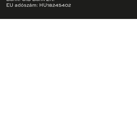
EU adószám: HU18245402