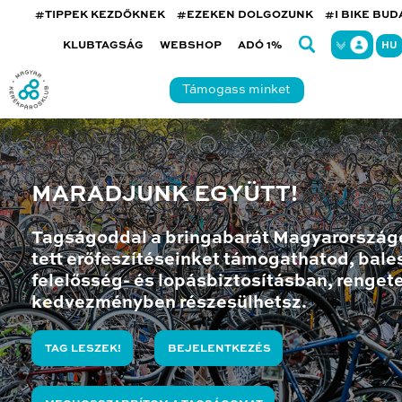
#TIPPEK KEZDŐKNEK
#EZEKEN DOLGOZUNK
#I BIKE BU
KLUBTAGSÁG
WEBSHOP
ADÓ 1%
HU
Támogass minket
MARADJUNK EGYÜTT!
Tagságoddal a bringabarát Magyarország
tett erőfeszítéseinket támogathatod, bales
felelősség- és lopásbiztosításban, renget
kedvezményben részesülhetsz.
TAG LESZEK!
BEJELENTKEZÉS