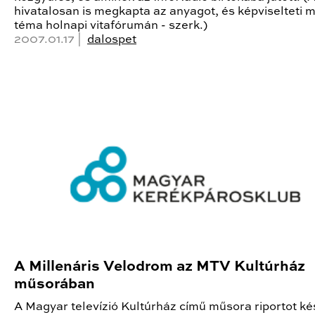
hivatalosan is megkapta az anyagot, és képviselteti 
téma holnapi vitafórumán - szerk.)
2007.01.17 |
dalospet
A Millenáris Velodrom az MTV Kultúrház
műsorában
A Magyar televízió Kultúrház című műsora riportot kés