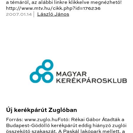
a témáról, az alábbi linkre klikkelve megnézhető!
http://www.mtv.hu/cikk.php?id=176236
2007.01.14 |
László János
Új kerékpárút Zuglóban
Forrás: www.zuglo.huFotó: Rékai Gábor Átadták a
Budapest-Gödöllő kerékpárút eddig hiányzó zuglói
összekötő szakaszát. A Paskál lakópark mellett, a