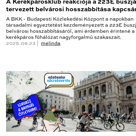
A Kerékpárosklub reakciója a 223E buszjá
tervezett belvárosi hosszabbítása kapcsá
A BKK - Budapesti Közlekedési Központ a napokban
társadalmi egyeztetést kezdeményezett a 223E buszj
belvárosi hosszabbításáról, ami érdemben érintené a
kerékpáros főhálózat nagyforgalmú szakaszait.
2025.09.23 |
melinda