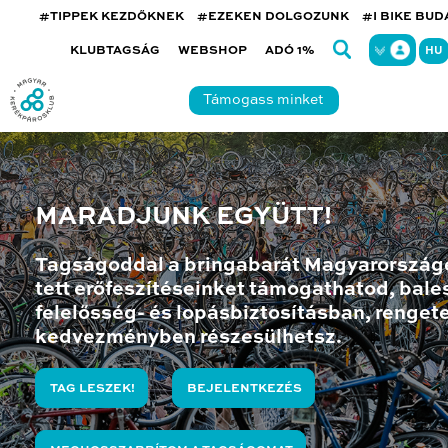
#TIPPEK KEZDŐKNEK
#EZEKEN DOLGOZUNK
#I BIKE BU
KLUBTAGSÁG
WEBSHOP
ADÓ 1%
HU
Támogass minket
MARADJUNK EGYÜTT!
Tagságoddal a bringabarát Magyarország
tett erőfeszítéseinket támogathatod, bales
felelősség- és lopásbiztosításban, renget
kedvezményben részesülhetsz.
TAG LESZEK!
BEJELENTKEZÉS