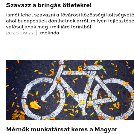
Szavazz a bringás ötletekre!
Ismét lehet szavazni a fővárosi közösségi költségvet
ahol budapestiek dönthetnek arról, milyen fejlesztés
valósuljanak meg 1 milliárd forintból.
2025.09.22 |
melinda
Mérnök munkatársat keres a Magyar