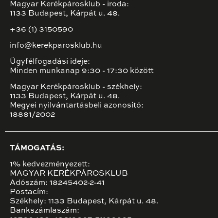
Magyar Kerékpárosklub - iroda:
1133 Budapest, Kárpát u. 48.
+36 (1) 3150590
info@kerekparosklub.hu
Ügyfélfogadási ideje:
Minden munkanap 9:30 - 17:30 között
Magyar Kerékpárosklub - székhely:
1133 Budapest, Kárpát u. 48.
Megyei nyilvántartásbeli azonosító:
18881/2002
TÁMOGATÁS:
1% kedvezményezett:
MAGYAR KERÉKPÁROSKLUB
Adószám: 18245402-2-41
Postacím:
Székhely: 1133 Budapest, Kárpát u. 48.
Bankszámlaszám: