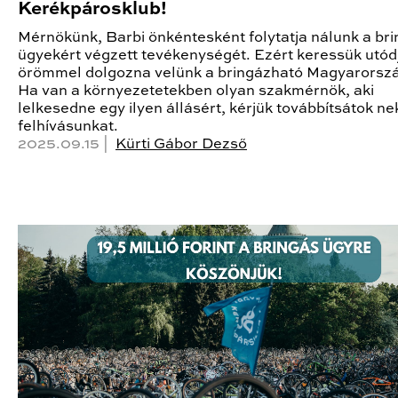
Kerékpárosklub!
Mérnökünk, Barbi önkéntesként folytatja nálunk a br
ügyekért végzett tevékenységét. Ezért keressük utódj
örömmel dolgozna velünk a bringázható Magyarorszá
Ha van a környezetetekben olyan szakmérnök, aki
lelkesedne egy ilyen állásért, kérjük továbbítsátok nek
felhívásunkat.
2025.09.15 |
Kürti Gábor Dezső