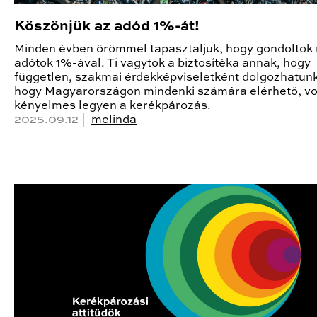
Köszönjük az adód 1%-át!
Minden évben örömmel tapasztaljuk, hogy gondoltok 
adótok 1%-ával. Ti vagytok a biztosítéka annak, hogy
független, szakmai érdekképviseletként dolgozhatun
hogy Magyarországon mindenki számára elérhető, v
kényelmes legyen a kerékpározás.
2025.09.12 |
melinda