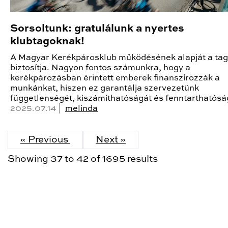
Sorsoltunk: gratulálunk a nyertes
klubtagoknak!
A Magyar Kerékpárosklub működésének alapját a ta
biztosítja. Nagyon fontos számunkra, hogy a
kerékpározásban érintett emberek finanszírozzák a
munkánkat, hiszen ez garantálja szervezetünk
függetlenségét, kiszámíthatóságát és fenntarthatósá
2025.07.14 |
melinda
« Previous
Next »
Showing
37
to
42
of
1695
results