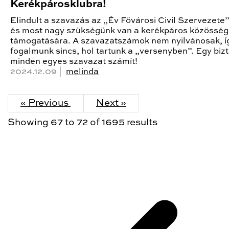
Kerékpárosklubra!
Elindult a szavazás az „Év Fővárosi Civil Szervezete” 
és most nagy szükségünk van a kerékpáros közösség
támogatására. A szavazatszámok nem nyilvánosak, í
fogalmunk sincs, hol tartunk a „versenyben”. Egy bizt
minden egyes szavazat számít!
2024.12.09 |
melinda
« Previous
Next »
Showing
67
to
72
of
1695
results