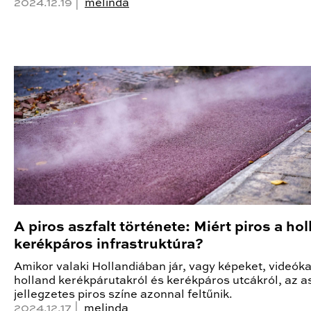
2024.12.19 |
melinda
A piros aszfalt története: Miért piros a ho
kerékpáros infrastruktúra?
Amikor valaki Hollandiában jár, vagy képeket, videókat
holland kerékpárutakról és kerékpáros utcákról, az as
jellegzetes piros színe azonnal feltűnik.
2024.12.17 |
melinda