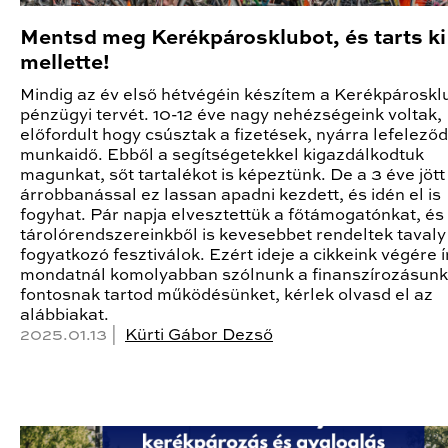
Mentsd meg Kerékpárosklubot, és tarts ki
mellette!
Mindig az év első hétvégéin készítem a Kerékpároskl
pénzügyi tervét. 10-12 éve nagy nehézségeink voltak,
előfordult hogy csúsztak a fizetések, nyárra lefeleződ
munkaidő. Ebből a segítségetekkel kigazdálkodtuk
magunkat, sőt tartalékot is képeztünk. De a 3 éve jött
árrobbanással ez lassan apadni kezdett, és idén el is
fogyhat. Pár napja elvesztettük a főtámogatónkat, és
tárolórendszereinkből is kevesebbet rendeltek tavaly
fogyatkozó fesztiválok. Ezért ideje a cikkeink végére ír
mondatnál komolyabban szólnunk a finanszírozásunk
fontosnak tartod működésünket, kérlek olvasd el az
alábbiakat.
2025.01.13 |
Kürti Gábor Dezső