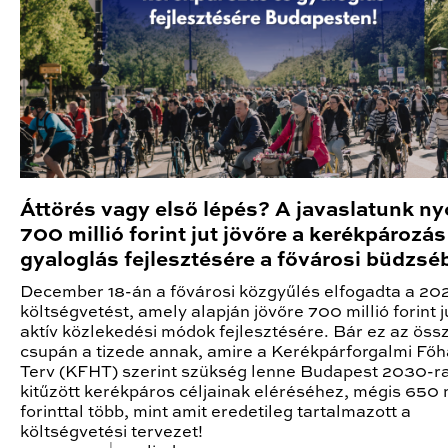
Áttörés vagy első lépés? A javaslatunk n
700 millió forint jut jövőre a kerékpározás
gyaloglás fejlesztésére a fővárosi büdzsé
December 18-án a fővárosi közgyűlés elfogadta a 20
költségvetést, amely alapján jövőre 700 millió forint j
aktív közlekedési módok fejlesztésére. Bár ez az öss
csupán a tizede annak, amire a Kerékpárforgalmi Főh
Terv (KFHT) szerint szükség lenne Budapest 2030-r
kitűzött kerékpáros céljainak eléréséhez, mégis 650 m
forinttal több, mint amit eredetileg tartalmazott a
költségvetési tervezet!