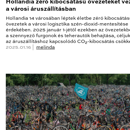
Hollandia zéró kibocsátású övezeteket ve
a városi áruszállításban
Hollandia 14 városában léptek életbe zéró kibocsátás
övezetek a városi logisztika szén-dioxid-mentesítése
érdekében. 2025 január 1-jétől ezekben az övezetekbe
a szennyező furgonok és teherautók behajtása, céljuk
az áruszállításhoz kapcsolódó CO₂-kibocsátás csökk
2025.01.16 |
melinda