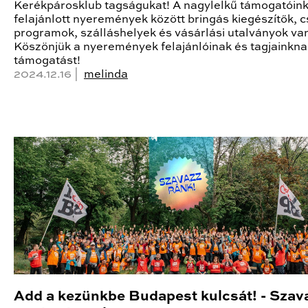
Kerékpárosklub tagságukat! A nagylelkű támogatóink 
felajánlott nyeremények között bringás kiegészítők, c
programok, szálláshelyek és vásárlási utalványok va
Köszönjük a nyeremények felajánlóinak és tagjainkna
támogatást!
2024.12.16 |
melinda
Add a kezünkbe Budapest kulcsát! - Szav