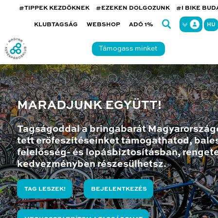
#TIPPEK KEZDŐKNEK
#EZEKEN DOLGOZUNK
#I BIKE BU
KLUBTAGSÁG
WEBSHOP
ADÓ 1%
HU
Támogass minket
MARADJUNK EGYÜTT!
Tagságoddal a bringabarát Magyarország
tett erőfeszítéseinket támogathatod, bales
felelősség- és lopásbiztosításban, renget
kedvezményben részesülhetsz.
TAG LESZEK!
BEJELENTKEZÉS