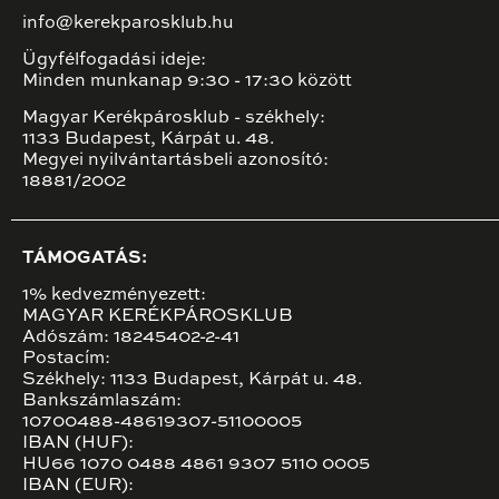
info@kerekparosklub.hu
Ügyfélfogadási ideje:
Minden munkanap 9:30 - 17:30 között
Magyar Kerékpárosklub - székhely:
1133 Budapest, Kárpát u. 48.
Megyei nyilvántartásbeli azonosító:
18881/2002
TÁMOGATÁS:
1% kedvezményezett:
MAGYAR KERÉKPÁROSKLUB
Adószám: 18245402-2-41
Postacím:
Székhely: 1133 Budapest, Kárpát u. 48.
Bankszámlaszám:
10700488-48619307-51100005
IBAN (HUF):
HU66 1070 0488 4861 9307 5110 0005
IBAN (EUR):