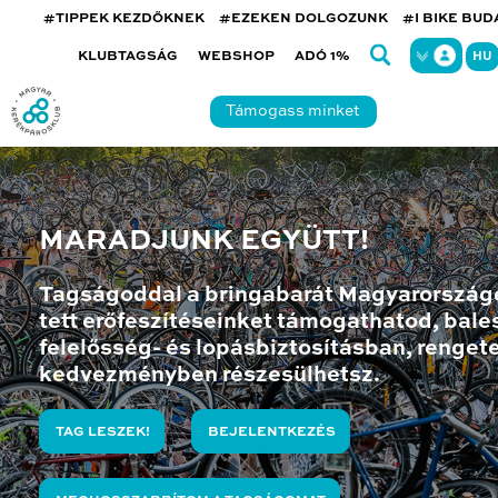
#TIPPEK KEZDŐKNEK
#EZEKEN DOLGOZUNK
#I BIKE BU
KLUBTAGSÁG
WEBSHOP
ADÓ 1%
HU
Támogass minket
MARADJUNK EGYÜTT!
Tagságoddal a bringabarát Magyarország
tett erőfeszítéseinket támogathatod, bales
felelősség- és lopásbiztosításban, renget
kedvezményben részesülhetsz.
TAG LESZEK!
BEJELENTKEZÉS