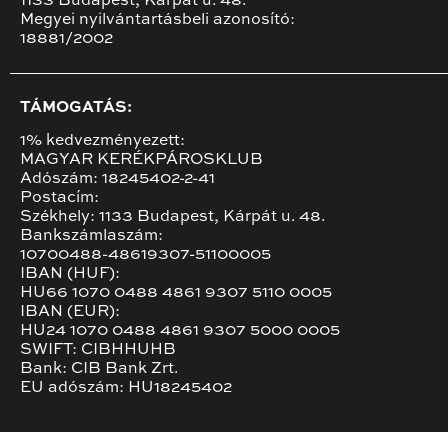
1133 Budapest, Kárpát u. 48.
Megyei nyilvántartásbeli azonosító:
18881/2002
TÁMOGATÁS:
1% kedvezményezett:
MAGYAR KERÉKPÁROSKLUB
Adószám: 18245402-2-41
Postacím:
Székhely: 1133 Budapest, Kárpát u. 48.
Bankszámlaszám:
10700488-48619307-51100005
IBAN (HUF):
HU66 1070 0488 4861 9307 5110 0005
IBAN (EUR):
HU24 1070 0488 4861 9307 5000 0005
SWIFT: CIBHHUHB
Bank: CIB Bank Zrt.
EU adószám: HU18245402