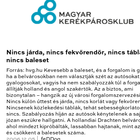
Nincs járda, nincs fekvőrendőr, nincs tábl
nincs baleset
Forrás: hvg.hu Kevesebb a baleset, és a forgalom is g
ha a belvárosokban nem választják szét az autósokat
gyalogosokat, vagyis ha nem szabályozzák túl a forg
állítják holland és angol szakértők. Az a biztos, ami
bizonytalan – hangzik az új városi forgalomszervezési
Nincs külön úttest és járda, nincs korlát vagy fekvőre
Nincsenek közlekedési táblák, tehát sebességkorlát
sincs. Szabályozás híján az autósok kénytelenek a sa
józan eszükre hallgatni. A hollandiai Drachten belvá
ahol mindezt kipróbálták, lassabban hajtanak, mint az
és csökkent a balesetek száma.
2006.12.05 |
feDDog