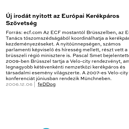
Új irodát nyitott az Európai Kerékpáros
Szövetség
Forrás: ecf.com Az ECF mostantól Brüsszelben, az 
Tanács tőszomszédságából koordinálhatja a kerékpá
kezdeményezéseket. A nyitóünnepségen, számos
parlamenti képviselő és híresség mellett, részt vett a
brüsszeli régió minisztere is. Pascal Smet bejelentett
2009-ben Brüsszel tartja a Velo-city rendezvényt, a
legnagyobb kétévenkénti nemzetközi kerékpáros és
társadalmi esemény világszerte. A 2007-es Velo-city
konferenciát júniusban rendezik Münchneben.
2006.12.06 |
feDDog