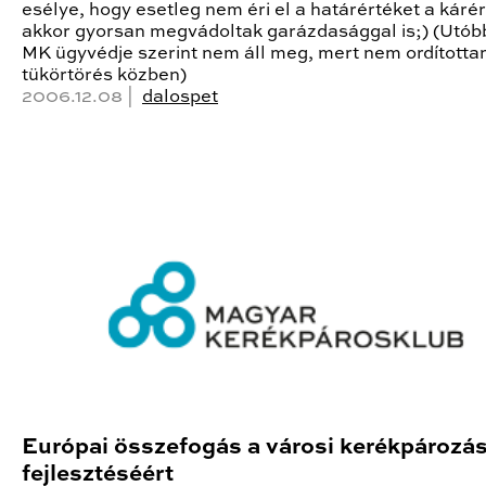
esélye, hogy esetleg nem éri el a határértéket a kárér
akkor gyorsan megvádoltak garázdasággal is;) (Utóbb
MK ügyvédje szerint nem áll meg, mert nem ordított
tükörtörés közben)
2006.12.08 |
dalospet
Európai összefogás a városi kerékpározá
fejlesztéséért