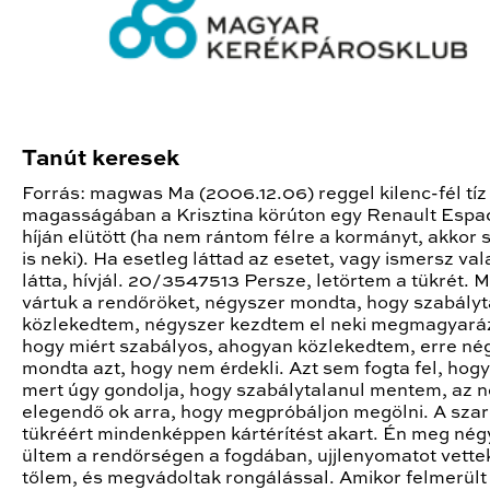
Tanút keresek
Forrás: magwas Ma (2006.12.06) reggel kilenc-fél tíz
magasságában a Krisztina körúton egy Renault Espac
híján elütött (ha nem rántom félre a kormányt, akkor s
is neki). Ha esetleg láttad az esetet, vagy ismersz vala
látta, hívjál. 20/3547513 Persze, letörtem a tükrét. M
vártuk a rendőröket, négyszer mondta, hogy szabályt
közlekedtem, négyszer kezdtem el neki megmagyaráz
hogy miért szabályos, ahogyan közlekedtem, erre né
mondta azt, hogy nem érdekli. Azt sem fogta fel, hogy
mert úgy gondolja, hogy szabálytalanul mentem, az 
elegendő ok arra, hogy megpróbáljon megölni. A sza
tükréért mindenképpen kártérítést akart. Én meg nég
ültem a rendőrségen a fogdában, ujjlenyomatot vette
tőlem, és megvádoltak rongálással. Amikor felmerült