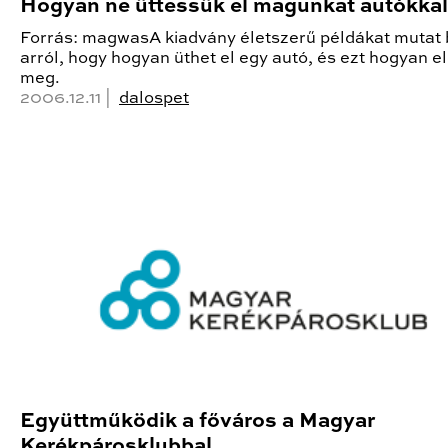
Hogyan ne üttessük el magunkat autókkal
Forrás: magwasA kiadvány életszerű példákat mutat 
arról, hogy hogyan üthet el egy autó, és ezt hogyan e
meg.
2006.12.11 |
dalospet
Együttműködik a főváros a Magyar
Kerékpárosklubbal