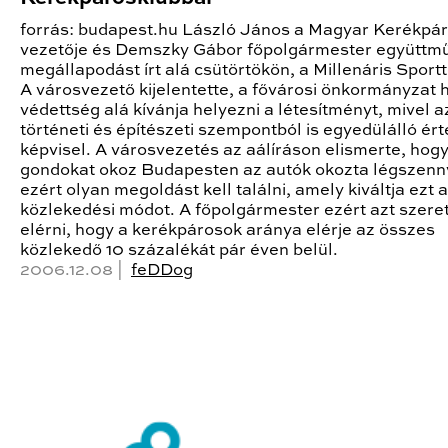
forrás: budapest.hu László János a Magyar Kerékpá
vezetője és Demszky Gábor főpolgármester együttm
megállapodást írt alá csütörtökön, a Millenáris Sport
A városvezető kijelentette, a fővárosi önkormányzat h
védettség alá kívánja helyezni a létesítményt, mivel a
történeti és építészeti szempontból is egyedülálló ért
képvisel. A városvezetés az aálíráson elismerte, hog
gondokat okoz Budapesten az autók okozta légszenn
ezért olyan megoldást kell találni, amely kiváltja ezt a
közlekedési módot. A főpolgármester ezért azt szere
elérni, hogy a kerékpárosok aránya elérje az összes
közlekedő 10 százalékát pár éven belül.
2006.12.08 |
feDDog