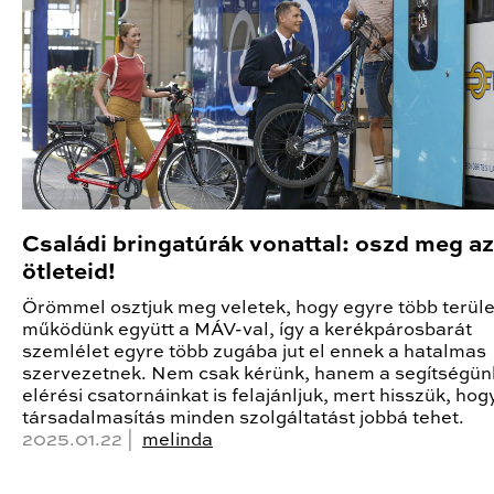
Családi bringatúrák vonattal: oszd meg az
ötleteid!
Örömmel osztjuk meg veletek, hogy egyre több terül
működünk együtt a MÁV-val, így a kerékpárosbarát
szemlélet egyre több zugába jut el ennek a hatalmas
szervezetnek. Nem csak kérünk, hanem a segítségün
elérési csatornáinkat is felajánljuk, mert hisszük, hog
társadalmasítás minden szolgáltatást jobbá tehet.
2025.01.22 |
melinda