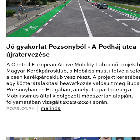
Jó gyakorlat Pozsonyból - A Podháj utca
újratervezése
A Central European Active Mobility Lab című projekt
Magyar Kerékpárosklub, a Mobilissimus, illetve a szl
a cseh kerékpárosklub vesz részt. A projekt keretébe
egy köztérátalakítási beavatkozás valósult meg Bud
Pozsonyban és Prágában, amelyet a partnerség a
Mobilissimus által kidolgozott módszertan alapján,
folyamatában vizsgált 2023-2024 során.
2025.01.24 |
melinda