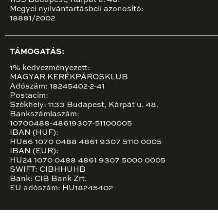
1133 Budapest, Kárpát u. 48.
Megyei nyilvántartásbeli azonosító:
18881/2002
TÁMOGATÁS:
1% kedvezményezett:
MAGYAR KERÉKPÁROSKLUB
Adószám: 18245402-2-41
Postacím:
Székhely: 1133 Budapest, Kárpát u. 48.
Bankszámlaszám:
10700488-48619307-51100005
IBAN (HUF):
HU66 1070 0488 4861 9307 5110 0005
IBAN (EUR):
HU24 1070 0488 4861 9307 5000 0005
SWIFT: CIBHHUHB
Bank: CIB Bank Zrt.
EU adószám: HU18245402