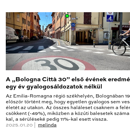
A „Bologna Città 30” első évének eredmé
egy év gyalogosáldozatok nélkül
Az Emilia-Romagna régió székhelyén, Bolognában 19
először történt meg, hogy egyetlen gyalogos sem ves
életét az utakon. Az összes haláleset csaknem a felé
csökkent (-49%), miközben a közúti balesetek szám
kal, a sérüléseké pedig 11%-kal esett vissza.
2025.01.20 |
melinda