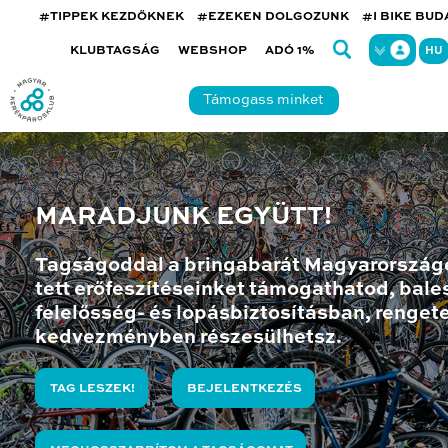
#TIPPEK KEZDŐKNEK
#EZEKEN DOLGOZUNK
#I BIKE BU
KLUBTAGSÁG
WEBSHOP
ADÓ 1%
HU
Támogass minket
MARADJUNK EGYÜTT!
Tagságoddal a bringabarát Magyarország
tett erőfeszítéseinket támogathatod, bales
felelősség- és lopásbiztosításban, renget
kedvezményben részesülhetsz.
TAG LESZEK!
BEJELENTKEZÉS