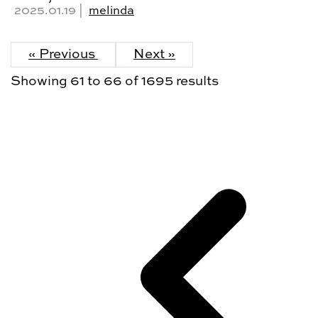
2025.01.19 |
melinda
« Previous
Next »
Showing
61
to
66
of
1695
results