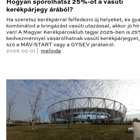
Hogyan spórolhatsz 25%-ot a vasúti
kerékpárjegy árából?
Ha szeretsz kerékpárral felfedezni új helyeket, és gy
kombinálod a bringázást vasúti utazással, akkor jó hí
van! A Magyar Kerékpárosklub tagjai 2025-ben is 2
kedvezménnyel vásárolhatnak vasúti kerékpárjegyet,
szó a MÁV-START vagy a GYSEV járatairól.
2025.02.01 |
melinda