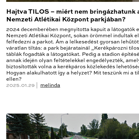
Hajtva TILOS – miért nem bringázhatunk 
Nemzeti Atlétikai Központ parkjában?
2024 decemberében megnyitotta kapuit a látogatók e
Nemzeti Atlétikai Központ, sokan örömmel indultak el
felfedezni a parkot. Ám a lelkesedést gyorsan lehűtöt
váratlan tiltás: a park bejáratainál „Kerékpározni tilo
táblák fogadták a látogatókat. Pedig a stadion építés
annak idején olyan feltételekkel engedélyezték, ame
biztosították volna a kerékpáros közlekedés lehetősé
Hogyan alakulhatott így a helyzet? Mit teszünk mi a ti
ellen?
2025.01.29 |
melinda