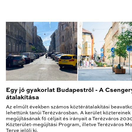
Egy jó gyakorlat Budapestről - A Csenger
átalakítása
Az elmúlt években számos köztérátalakítási beavatk
lehettünk tanúi Terézvárosban. A kerület köztereinek
megújításának fő céljait és irányait a Terézváros 203
Közterület-megújítási Program, illetve Terézváros Mob
Terve jelöli ki.