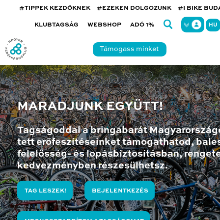
#TIPPEK KEZDŐKNEK
#EZEKEN DOLGOZUNK
#I BIKE BU
KLUBTAGSÁG
WEBSHOP
ADÓ 1%
HU
Támogass minket
MARADJUNK EGYÜTT!
Tagságoddal a bringabarát Magyarország
tett erőfeszítéseinket támogathatod, bales
felelősség- és lopásbiztosításban, renget
kedvezményben részesülhetsz.
TAG LESZEK!
BEJELENTKEZÉS