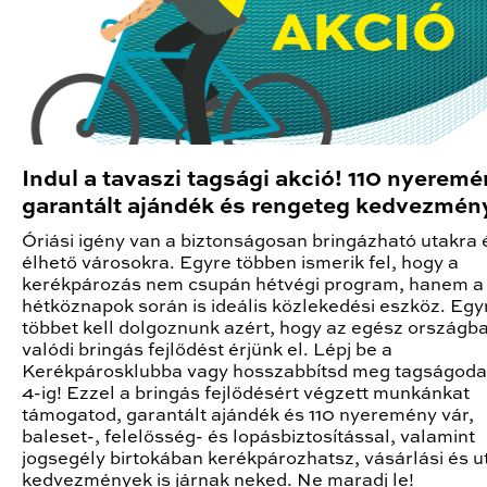
Indul a tavaszi tagsági akció! 110 nyeremé
garantált ajándék és rengeteg kedvezmény
Óriási igény van a biztonságosan bringázható utakra 
élhető városokra. Egyre többen ismerik fel, hogy a
kerékpározás nem csupán hétvégi program, hanem a
hétköznapok során is ideális közlekedési eszköz. Egy
többet kell dolgoznunk azért, hogy az egész országb
valódi bringás fejlődést érjünk el. Lépj be a
Kerékpárosklubba vagy hosszabbítsd meg tagságodat
4-ig! Ezzel a bringás fejlődésért végzett munkánkat
támogatod, garantált ajándék és 110 nyeremény vár,
baleset-, felelősség- és lopásbiztosítással, valamint
jogsegély birtokában kerékpározhatsz, vásárlási és u
kedvezmények is járnak neked. Ne maradj le!