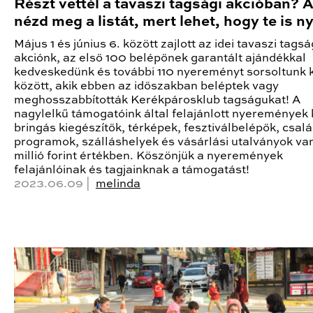
Részt vettél a tavaszi tagsági akcióban? 
nézd meg a listát, mert lehet, hogy te is ny
Május 1 és június 6. között zajlott az idei tavaszi tagsá
akciónk, az első 100 belépőnek garantált ajándékkal
kedveskedünk és további 110 nyereményt sorsoltunk k
között, akik ebben az időszakban beléptek vagy
meghosszabbították Kerékpárosklub tagságukat! A
nagylelkű támogatóink által felajánlott nyeremények 
bringás kiegészítők, térképek, fesztiválbelépők, csalá
programok, szálláshelyek és vásárlási utalványok va
millió forint értékben. Köszönjük a nyeremények
felajánlóinak és tagjainknak a támogatást!
2023.06.09 |
melinda