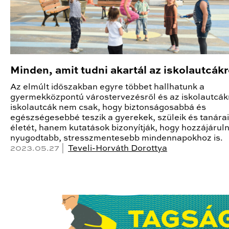
Minden, amit tudni akartál az iskolautcákr
Az elmúlt időszakban egyre többet hallhatunk a
gyermekközpontú várostervezésről és az iskolautcákr
iskolautcák nem csak, hogy biztonságosabbá és
egészségesebbé teszik a gyerekek, szüleik és tanára
életét, hanem kutatások bizonyítják, hogy hozzájárul
nyugodtabb, stresszmentesebb mindennapokhoz is.
2023.05.27 |
Teveli-Horváth Dorottya