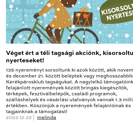
Véget ért a téli tagsági akciónk, kisorsolt
nyerteseket!
135 nyereményt sorsoltunk ki azok között, akik novem
és december 21. között beléptek vagy meghosszabbít
Kerékpárosklub tagságukat. A nagylelkű támogatóink 
felajánlott nyeremények között bringás kiegészítők,
térképek, fesztiválbelépők, családi programok,
szálláshelyek és vásárlási utalványok vannak 1.3 milli
értékben. Köszönjük a nyeremények felajánlóinak és
tagjainknak a támogatást!
2022.12.22 |
melinda