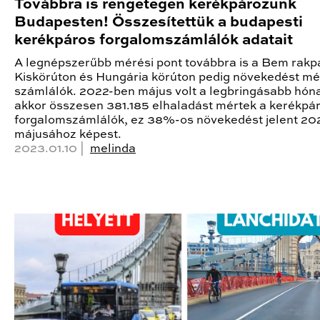
Továbbra is rengetegen kerékpározunk
Budapesten! Összesítettük a budapesti
kerékpáros forgalomszámlálók adatait
A legnépszerűbb mérési pont továbbra is a Bem rakpa
Kiskörúton és Hungária körúton pedig növekedést mé
számlálók. 2022-ben május volt a legbringásabb hón
akkor összesen 381.185 elhaladást mértek a kerékpá
forgalomszámlálók, ez 38%-os növekedést jelent 20
májusához képest.
2023.01.10 |
melinda