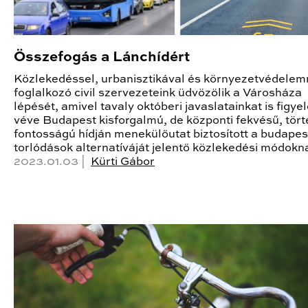
Összefogás a Lánchídért
Közlekedéssel, urbanisztikával és környezetvédele
foglalkozó civil szervezeteink üdvözölik a Városháza
lépését, amivel tavaly októberi javaslatainkat is figy
véve Budapest kisforgalmú, de központi fekvésű, tör
fontosságú hídján menekülőutat biztosított a budapes
torlódások alternatíváját jelentő közlekedési módokn
2023.01.03 |
Kürti Gábor