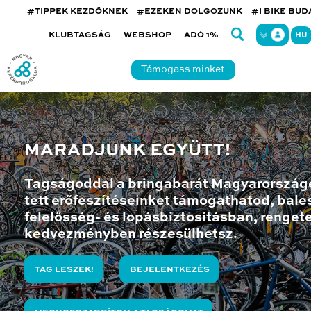
#TIPPEK KEZDŐKNEK
#EZEKEN DOLGOZUNK
#I BIKE BU
KLUBTAGSÁG
WEBSHOP
ADÓ 1%
HU
Támogass minket
MARADJUNK EGYÜTT!
Tagságoddal a bringabarát Magyarország
tett erőfeszítéseinket támogathatod, bales
felelősség- és lopásbiztosításban, renget
kedvezményben részesülhetsz.
TAG LESZEK!
BEJELENTKEZÉS