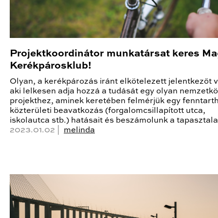
Projektkoordinátor munkatársat keres M
Kerékpárosklub!
Olyan, a kerékpározás iránt elkötelezett jelentkezőt 
aki lelkesen adja hozzá a tudását egy olyan nemzetkö
projekthez, aminek keretében felmérjük egy fenntart
közterületi beavatkozás (forgalomcsillapított utca,
iskolautca stb.) hatásait és beszámolunk a tapasztala
2023.01.02 |
melinda