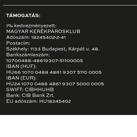
TÁMOGATÁS:
1% kedvezményezett:
MAGYAR KERÉKPÁROSKLUB
Adószám: 18245402-2-41
Postacím:
Székhely: 1133 Budapest, Kárpát u. 48.
Bankszámlaszám:
10700488-48619307-51100005
IBAN (HUF):
HU66 1070 0488 4861 9307 5110 0005
IBAN (EUR):
HU24 1070 0488 4861 9307 5000 0005
SWIFT: CIBHHUHB
Bank: CIB Bank Zrt.
EU adószám: HU18245402