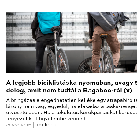
A legjobb biciklistáska nyomában, avagy 
dolog, amit nem tudtál a Bagaboo-ról (x)
A bringázás elengedhetetlen kelléke egy strapabíró t
bizony nem vagy egyedül, ha elakadsz a táska-renge
útvesztőjében. Ha a tökéletes kerékpártáskát kerese
tényezőt kell figyelembe venned.
2022.12.15 |
melinda