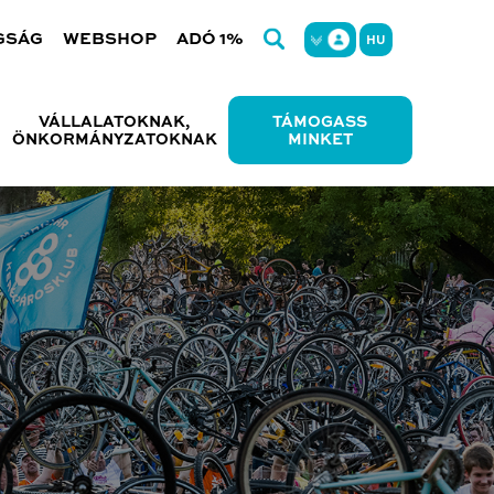
GSÁG
WEBSHOP
ADÓ 1%
HU
VÁLLALATOKNAK,
TÁMOGASS
ÖNKORMÁNYZATOKNAK
MINKET