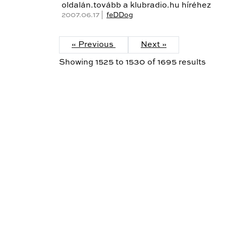
oldalán.tovább a klubradio.hu híréhez
2007.06.17 |
feDDog
« Previous
Next »
Showing
1525
to
1530
of
1695
results