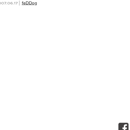
007.06.17 |
feDDog