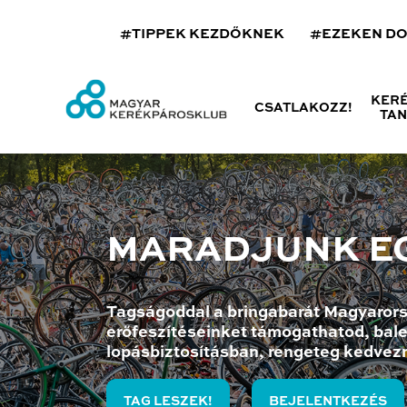
#TIPPEK KEZDŐKNEK
#EZEKEN D
KER
CSATLAKOZZ!
TA
MARADJUNK E
Tagságoddal a bringabarát Magyarors
erőfeszítéseinket támogathatod, bale
lopásbiztosításban, rengeteg kedvez
TAG LESZEK!
BEJELENTKEZÉS