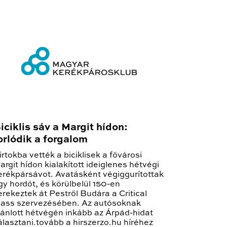
iciklis sáv a Margit hídon:
orlódik a forgalom
irtokba vették a biciklisek a fővárosi
argit hídon kialakított ideiglenes hétvégi
erékpársávot. Avatásként végiggurítottak
gy hordót, és körülbelül 150-en
erekeztek át Pestről Budára a Critical
ass szervezésében. Az autósoknak
jánlott hétvégén inkább az Árpád-hidat
álasztani.tovább a hirszerzo.hu híréhez