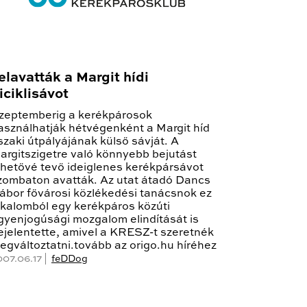
elavatták a Margit hídi
iciklisávot
zeptemberig a kerékpárosok
asználhatják hétvégenként a Margit híd
szaki útpályájának külső sávját. A
argitszigetre való könnyebb bejutást
ehetővé tevő ideiglenes kerékpársávot
zombaton avatták. Az utat átadó Dancs
ábor fővárosi közlékedési tanácsnok ez
lkalomból egy kerékpáros közúti
gyenjogúsági mozgalom elindítását is
ejelentette, amivel a KRESZ-t szeretnék
egváltoztatni.tovább az origo.hu híréhez
007.06.17 |
feDDog