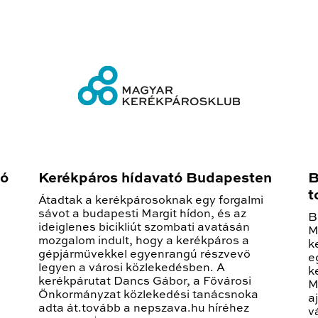
gó
Kerékpáros hídavató Budapesten
B
t
Átadtak a kerékpárosoknak egy forgalmi
sávot a budapesti Margit hídon, és az
B
ideiglenes bicikliút szombati avatásán
M
mozgalom indult, hogy a kerékpáros a
k
gépjárművekkel egyenrangú részvevő
e
legyen a városi közlekedésben. A
k
kerékpárutat Dancs Gábor, a Fővárosi
M
Önkormányzat közlekedési tanácsnoka
a
adta át.tovább a nepszava.hu híréhez
v