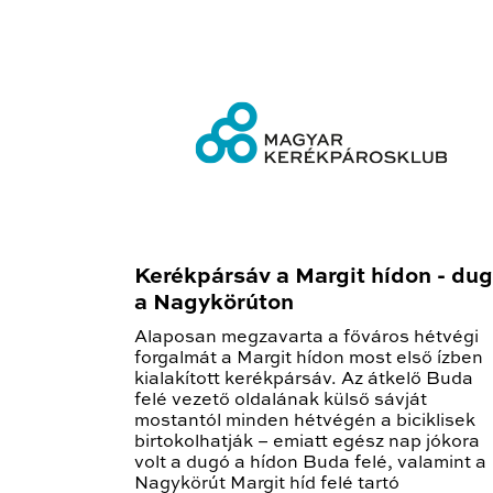
Kerékpársáv a Margit hídon - du
a Nagykörúton
Alaposan megzavarta a főváros hétvégi
forgalmát a Margit hídon most első ízben
kialakított kerékpársáv. Az átkelő Buda
felé vezető oldalának külső sávját
mostantól minden hétvégén a biciklisek
birtokolhatják – emiatt egész nap jókora
volt a dugó a hídon Buda felé, valamint a
Nagykörút Margit híd felé tartó