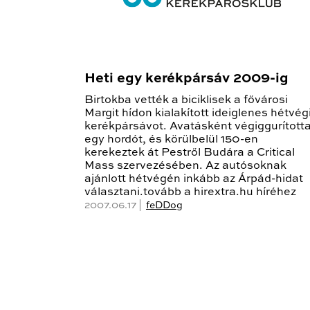
Heti egy kerékpársáv 2009-ig
Birtokba vették a biciklisek a fővárosi
Margit hídon kialakított ideiglenes hétvég
kerékpársávot. Avatásként végiggurított
egy hordót, és körülbelül 150-en
kerekeztek át Pestről Budára a Critical
Mass szervezésében. Az autósoknak
ajánlott hétvégén inkább az Árpád-hidat
választani.tovább a hirextra.hu híréhez
2007.06.17 |
feDDog