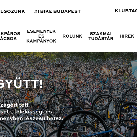
KLUBTA
OLGOZUNK
#I BIKE BUDAPEST
ESEMÉNYEK
ÉKPÁROS
SZAKMAI
ÉS
RÓLUNK
HÍREK
NÁCSOK
TUDÁSTÁR
KAMPÁNYOK
GYÜTT!
zágért tett
set-, felelősség- és
ményben részesülhetsz.