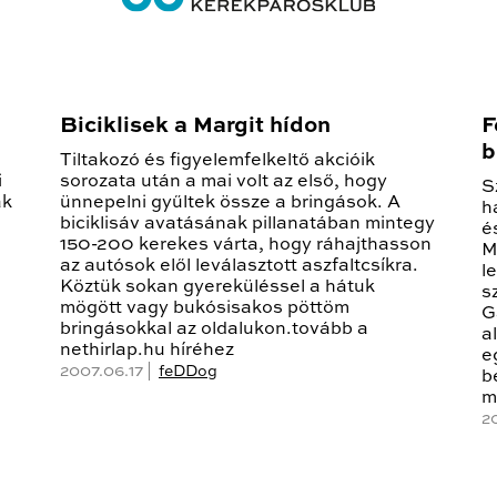
Biciklisek a Margit hídon
F
b
Tiltakozó és figyelemfelkeltő akcióik
i
sorozata után a mai volt az első, hogy
S
ak
ünnepelni gyűltek össze a bringások. A
h
biciklisáv avatásának pillanatában mintegy
é
150-200 kerekes várta, hogy ráhajthasson
M
az autósok elől leválasztott aszfaltcsíkra.
l
Köztük sokan gyereküléssel a hátuk
s
mögött vagy bukósisakos pöttöm
G
bringásokkal az oldalukon.tovább a
a
nethirlap.hu híréhez
e
2007.06.17 |
feDDog
b
m
2