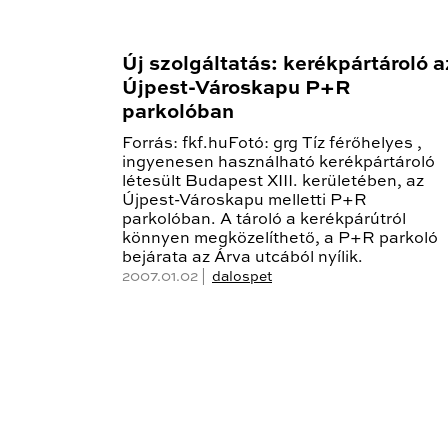
Új szolgáltatás: kerékpártároló a
Újpest-Városkapu P+R
parkolóban
Forrás: fkf.huFotó: grg Tíz férőhelyes ,
ingyenesen használható kerékpártároló
létesült Budapest XIII. kerületében, az
Újpest-Városkapu melletti P+R
parkolóban. A tároló a kerékpárútról
könnyen megközelíthető, a P+R parkoló
bejárata az Árva utcából nyílik.
2007.01.02 |
dalospet