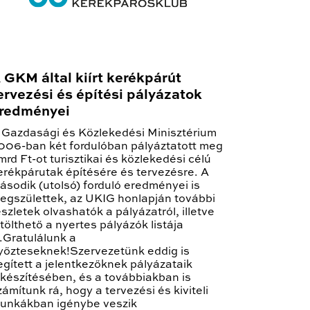
 GKM által kiírt kerékpárút
ervezési és építési pályázatok
redményei
 Gazdasági és Közlekedési Minisztérium
006-ban két fordulóban pályáztatott meg
 mrd Ft-ot turisztikai és közlekedési célú
erékpárutak építésére és tervezésre. A
ásodik (utolsó) forduló eredményei is
egszülettek, az UKIG honlapján további
észletek olvashatók a pályázatról, illetve
etölthető a nyertes pályázók listája
s.Gratulálunk a
yőzteseknek!Szervezetünk eddig is
egített a jelentkezőknek pályázataik
lkészítésében, és a továbbiakban is
zámítunk rá, hogy a tervezési és kiviteli
unkákban igénybe veszik