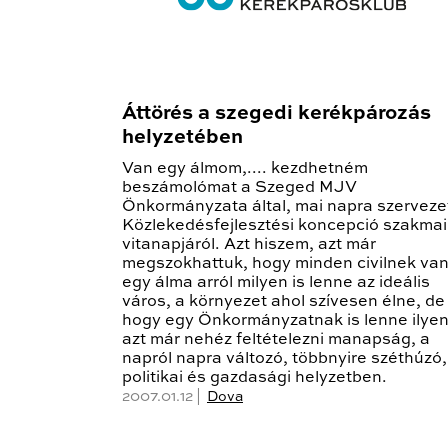
Áttörés a szegedi kerékpározás
helyzetében
Van egy álmom,.... kezdhetném
beszámolómat a Szeged MJV
Önkormányzata által, mai napra szerveze
Közlekedésfejlesztési koncepció szakmai
vitanapjáról. Azt hiszem, azt már
megszokhattuk, hogy minden civilnek va
egy álma arról milyen is lenne az ideális
város, a környezet ahol szívesen élne, de
hogy egy Önkormányzatnak is lenne ilyen
azt már nehéz feltételezni manapság, a
napról napra változó, többnyire széthúzó,
politikai és gazdasági helyzetben.
2007.01.12 |
Dova