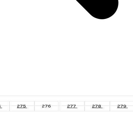
4
275
276
277
278
279