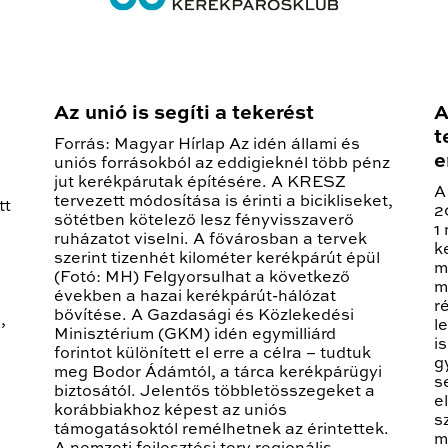
Az unió is segíti a tekerést
A
t
Forrás: Magyar Hírlap Az idén állami és
e
uniós forrásokból az eddigieknél több pénz
jut kerékpárutak építésére. A KRESZ
A
tervezett módosítása is érinti a bicikliseket,
tt
2
sötétben kötelező lesz fényvisszaverő
1
ruházatot viselni. A fővárosban a tervek
k
szerint tizenhét kilométer kerékpárút épül
n
m
(Fotó: MH) Felgyorsulhat a következő
m
években a hazai kerékpárút-hálózat
r
bővítése. A Gazdasági és Közlekedési
,
l
Minisztérium (GKM) idén egymilliárd
i
forintot különített el erre a célra – tudtuk
g
meg Bodor Ádámtól, a tárca kerékpárügyi
s
biztosától. Jelentős többletösszegeket a
e
korábbiakhoz képest az uniós
s
támogatásoktól remélhetnek az érintettek.
m