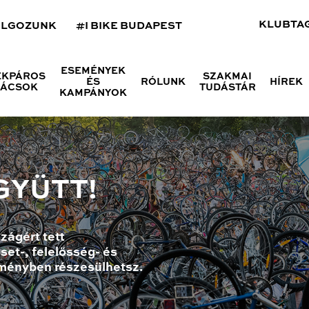
KLUBTA
OLGOZUNK
#I BIKE BUDAPEST
ESEMÉNYEK
ÉKPÁROS
SZAKMAI
ÉS
RÓLUNK
HÍREK
NÁCSOK
TUDÁSTÁR
KAMPÁNYOK
GYÜTT!
zágért tett
set-, felelősség- és
ményben részesülhetsz.