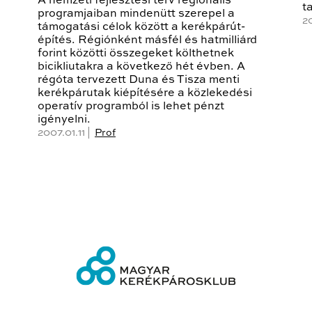
A nemzeti fejlesztési terv regionális
t
programjaiban mindenütt szerepel a
2
támogatási célok között a kerékpárút-
építés. Régiónként másfél és hatmilliárd
forint közötti összegeket költhetnek
bicikliutakra a következő hét évben. A
régóta tervezett Duna és Tisza menti
kerékpárutak kiépítésére a közlekedési
operatív programból is lehet pénzt
igényelni.
2007.01.11 |
Prof