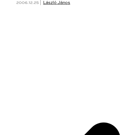
2006.12.25 |
László János