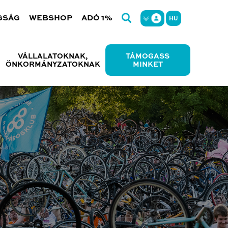
GSÁG
WEBSHOP
ADÓ 1%
HU
VÁLLALATOKNAK,
TÁMOGASS
ÖNKORMÁNYZATOKNAK
MINKET