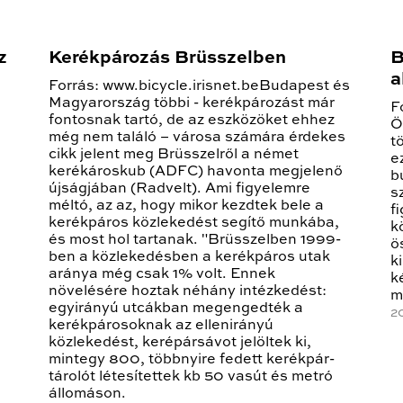
z
Kerékpározás Brüsszelben
B
a
Forrás: www.bicycle.irisnet.beBudapest és
Magyarország többi - kerékpározást már
F
fontosnak tartó, de az eszközöket ehhez
Ö
még nem találó – városa számára érdekes
t
cikk jelent meg Brüsszelről a német
e
kerékároskub (ADFC) havonta megjelenő
b
újságjában (Radvelt). Ami figyelemre
s
méltó, az az, hogy mikor kezdtek bele a
f
kerékpáros közlekedést segítő munkába,
k
és most hol tartanak. "Brüsszelben 1999-
ö
ben a közlekedésben a kerékpáros utak
k
aránya még csak 1% volt. Ennek
k
növelésére hoztak néhány intézkedést:
m
egyirányú utcákban megengedték a
2
kerékpárosoknak az ellenirányú
közlekedést, kerépársávot jelöltek ki,
mintegy 800, többnyire fedett kerékpár-
tárolót létesítettek kb 50 vasút és metró
állomáson.