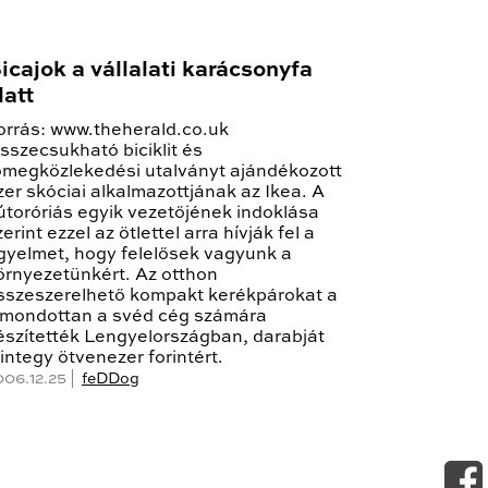
icajok a vállalati karácsonyfa
latt
orrás: www.theherald.co.uk
sszecsukható biciklit és
ömegközlekedési utalványt ajándékozott
zer skóciai alkalmazottjának az Ikea. A
útoróriás egyik vezetőjének indoklása
zerint ezzel az ötlettel arra hívják fel a
igyelmet, hogy felelősek vagyunk a
örnyezetünkért. Az otthon
sszeszerelhető kompakt kerékpárokat a
imondottan a svéd cég számára
észítették Lengyelországban, darabját
integy ötvenezer forintért.
006.12.25 |
feDDog