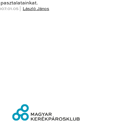
apasztalatainkat.
007.01.05 |
László János