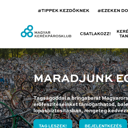
#TIPPEK KEZDŐKNEK
#EZEKEN D
KER
CSATLAKOZZ!
TA
MARADJUNK E
Tagságoddal a bringabarát Magyarors
erőfeszítéseinket támogathatod, bale
lopásbiztosításban, rengeteg kedvez
TAG LESZEK!
BEJELENTKEZÉS