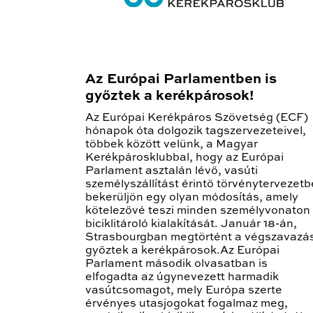
Az Európai Parlamentben is
győztek a kerékpárosok!
Az Európai Kerékpáros Szövetség (ECF)
hónapok óta dolgozik tagszervezeteivel,
többek között velünk, a Magyar
Kerékpárosklubbal, hogy az Európai
Parlament asztalán lévő, vasúti
személyszállítást érintő törvénytervezetb
bekerüljön egy olyan módosítás, amely
kötelezővé teszi minden személyvonaton
biciklitároló kialakítását. Január 18-án,
Strasbourgban megtörtént a végszavazá
győztek a kerékpárosok.Az Európai
Parlament második olvasatban is
elfogadta az úgynevezett harmadik
vasútcsomagot, mely Európa szerte
érvényes utasjogokat fogalmaz meg,