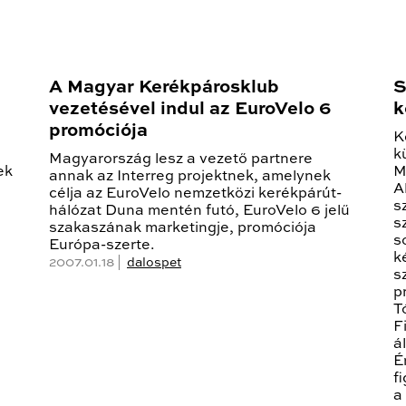
A Magyar Kerékpárosklub
S
vezetésével indul az EuroVelo 6
k
promóciója
K
k
Magyarország lesz a vezető partnere
ek
M
annak az Interreg projektnek, amelynek
A
célja az EuroVelo nemzetközi kerékpárút-
s
hálózat Duna mentén futó, EuroVelo 6 jelű
s
szakaszának marketingje, promóciója
s
Európa-szerte.
k
2007.01.18 |
dalospet
s
p
T
F
á
É
f
a