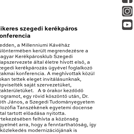
ikeres szegedi kerékpáros
onferencia
edden, a Millenniumi Kávéház
ülöntermében került megrendezésre a
agyar Kerékpárosklub Szegedi
lapszervezete által életre hívott első, a
zegedi kerékpározás ügyével foglalkozó
zakmai konferencia. A meghívottak közül
okan tettek eleget invitálásunknak,
épviselték saját szervezetüket,
zakterületüket. A 9 órakor kezdődő
rogramot, egy rövid köszöntő után, Dr.
óth János, a Szegedi Tudományegyetem
ilozófia Tanszékének egyetemi docense
ltal tartott előadása nyitotta.
rtekezésében felhívta a közönség
igyelmét arra, hogy a fenntarthatóság, így
 közlekedés modernizációjának is