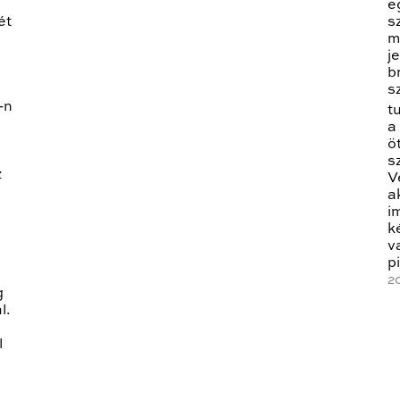
e
ét
s
m
j
b
s
-n
t
a
ö
s
z
V
a
i
k
v
p
2
g
l.
l