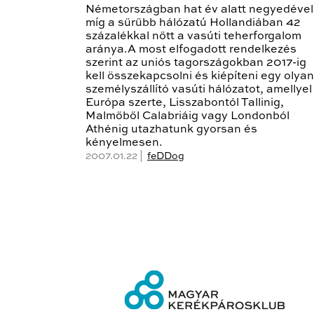
Németországban hat év alatt negyedével
míg a sűrűbb hálózatú Hollandiában 42
százalékkal nőtt a vasúti teherforgalom
aránya.A most elfogadott rendelkezés
szerint az uniós tagországokban 2017-ig
kell összekapcsolni és kiépíteni egy olyan
személyszállító vasúti hálózatot, amellyel
Európa szerte, Lisszabontól Tallinig,
Malmőből Calabriáig vagy Londonból
Athénig utazhatunk gyorsan és
kényelmesen.
2007.01.22 |
feDDog