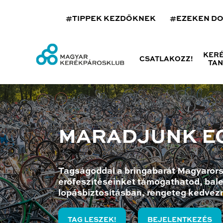
#TIPPEK KEZDŐKNEK
#EZEKEN D
KER
CSATLAKOZZ!
TA
MARADJUNK E
Tagságoddal a bringabarát Magyarors
erőfeszítéseinket támogathatod, bale
lopásbiztosításban, rengeteg kedvez
TAG LESZEK!
BEJELENTKEZÉS