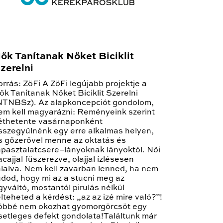
ők Tanítanak Nőket Biciklit
zerelni
orrás: ZöFi A ZöFi legújabb projektje a
ők Tanítanak Nőket Biciklit Szerelni
NTNBSz). Az alapkoncepciót gondolom,
em kell magyarázni: Reményeink szerint
éthetente vasárnaponként
sszegyűlnénk egy erre alkalmas helyen,
s gőzerővel menne az oktatás és
apasztalatcsere–lányoknak lányoktól. Női
acajjal fűszerezve, olajjal ízlésesen
álalva. Nem kell zavarban lenned, ha nem
udod, hogy mi az a stucni meg az
gyváltó, mostantól pirulás nélkül
elteheted a kérdést: „az az izé mire való?”!
öbbé nem okozhat gyomorgörcsöt egy
setleges defekt gondolata!Találtunk már