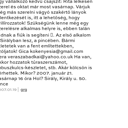
gy vállalkozó kedvű csajszit: Rita lelkesen
zerel és oktat már most vasárnap. Várjuk
ég más szerelni vágyó szakértő lányok
elentkezését is, itt a lehetőség, hogy
rillírozzatok! Szükségünk lenne még egy
zerelésre alkalmas helyre is, ebben talán
udnak a fiúk is segíteni . Az első alkalom
 Sirályban lesz, a pincében. Bármi
tletetek van a fent említettekben,
zóljatok! Gica kokenyesia@gmail.com
era veraszabadkai@yahoo.co.uk Ha van,
kkor hozzatok túraszerszámot,
mbuszkulcs-készletet, stb. Akár kölcsön is
érhettek. Mikor? 2007. január 21.
asárnap 16 óra Hol? Sirály, Király u. 50.
ince
007.01.19 |
grg