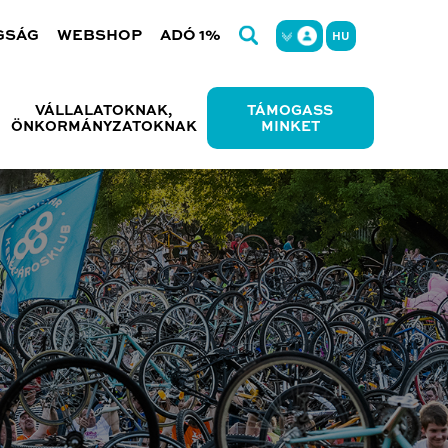
GSÁG
WEBSHOP
ADÓ 1%
HU
VÁLLALATOKNAK,
TÁMOGASS
ÖNKORMÁNYZATOKNAK
MINKET