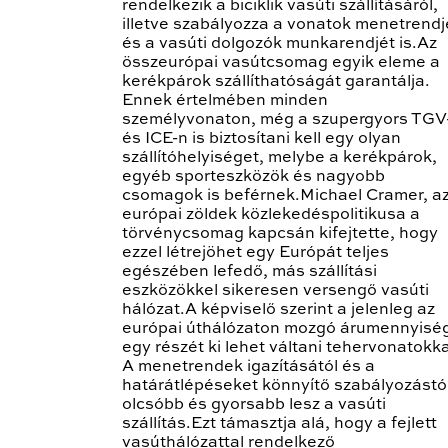
rendelkezik a biciklik vasúti szállításáról,
illetve szabályozza a vonatok menetrendj
és a vasúti dolgozók munkarendjét is.Az
összeurópai vasútcsomag egyik eleme a
kerékpárok szállíthatóságát garantálja.
Ennek értelmében minden
személyvonaton, még a szupergyors TGV
és ICE-n is biztosítani kell egy olyan
szállítóhelyiséget, melybe a kerékpárok,
egyéb sporteszközök és nagyobb
csomagok is beférnek.Michael Cramer, a
európai zöldek közlekedéspolitikusa a
törvénycsomag kapcsán kifejtette, hogy
ezzel létrejöhet egy Európát teljes
egészében lefedő, más szállítási
eszközökkel sikeresen versengő vasúti
hálózat.A képviselő szerint a jelenleg az
európai úthálózaton mozgó árumennyisé
egy részét ki lehet váltani tehervonatokka
A menetrendek igazításától és a
határátlépéseket könnyítő szabályozástó
olcsóbb és gyorsabb lesz a vasúti
szállítás.Ezt támasztja alá, hogy a fejlett
vasúthálózattal rendelkező