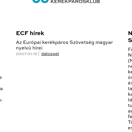
ECF hírek
N
S
Az Európai kerékpáros Szövetség magyar
nyelvű hírei
F
2007.01.19 |
dalospet
N
(
n
k
e
ö
é
 a
t
k
s:
t
t
a
f
T
e