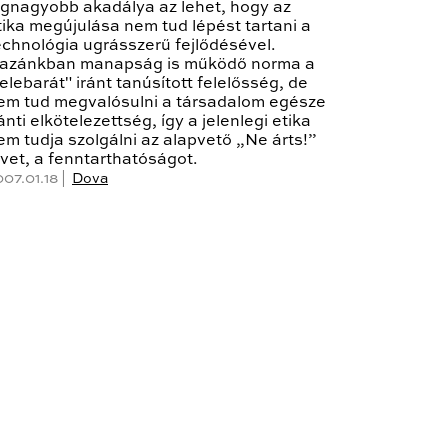
egnagyobb akadálya az lehet, hogy az
tika megújulása nem tud lépést tartani a
echnológia ugrásszerű fejlődésével.
azánkban manapság is működő norma a
felebarát" iránt tanúsított felelősség, de
em tud megvalósulni a társadalom egésze
ránti elkötelezettség, így a jelenlegi etika
em tudja szolgálni az alapvető „Ne árts!”
lvet, a fenntarthatóságot.
007.01.18 |
Dova