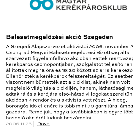
Balesetmegelőzési akció Szegeden
A Szegedi Alapszervezet aktivistái 2006. november 2
Csongrád Megyei Balesetmegelőzési Bizottság által
szervezett figyelemfelhívó akcióban vettek részt.Sze
kerékpáros csomópontjában, szolgálatot teljesítő re
állították meg 18 óra és 19:30 között az arra kerekező
Ellenőrizték a kerékpárok felszereltségét. Ez esetbe
viszont nem büntették azt a biciklist, akinek nem volt
megfelelő világítás a biciklijén, hanem, láthatósági m
adtak rá és a kerójára első-hátsó villogókat szereltü
akcióban 4 rendőr és 8 aktivista vett részt. A hideg,
borongós idő ellenére is több mint 70 garnitúra lámpa 
gazdára. Reméljük, hogy a továbbiakban is egyre töb
hasonló akcióról tudunk beszámolni.
2006.11.25 |
Dova