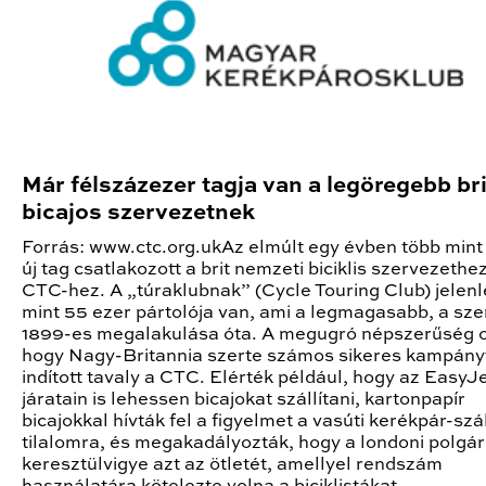
Már félszázezer tagja van a legöregebb bri
bicajos szervezetnek
Forrás: www.ctc.org.ukAz elmúlt egy évben több mint 
új tag csatlakozott a brit nemzeti biciklis szervezethez
CTC-hez. A „túraklubnak” (Cycle Touring Club) jelenl
mint 55 ezer pártolója van, ami a legmagasabb, a sze
1899-es megalakulása óta. A megugró népszerűség 
hogy Nagy-Britannia szerte számos sikeres kampány
indított tavaly a CTC. Elérték például, hogy az EasyJ
járatain is lehessen bicajokat szállítani, kartonpapír
bicajokkal hívták fel a figyelmet a vasúti kerékpár-szál
tilalomra, és megakadályozták, hogy a londoni polgá
keresztülvigye azt az ötletét, amellyel rendszám