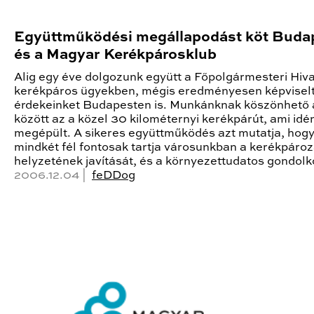
Együttműködési megállapodást köt Buda
és a Magyar Kerékpárosklub
Alig egy éve dolgozunk együtt a Főpolgármesteri Hiva
kerékpáros ügyekben, mégis eredményesen képvisel
érdekeinket Budapesten is. Munkánknak köszönhető a
között az a közel 30 kilométernyi kerékpárút, ami idé
megépült. A sikeres együttműködés azt mutatja, hog
mindkét fél fontosak tartja városunkban a kerékpáro
helyzetének javítását, és a környezettudatos gondolk
2006.12.04 |
feDDog