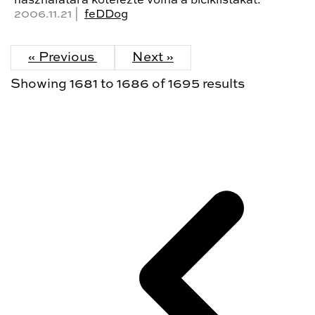
használatára kötelezte volna a biciklistákat.
2006.11.21 |
feDDog
« Previous
Next »
Showing
1681
to
1686
of
1695
results