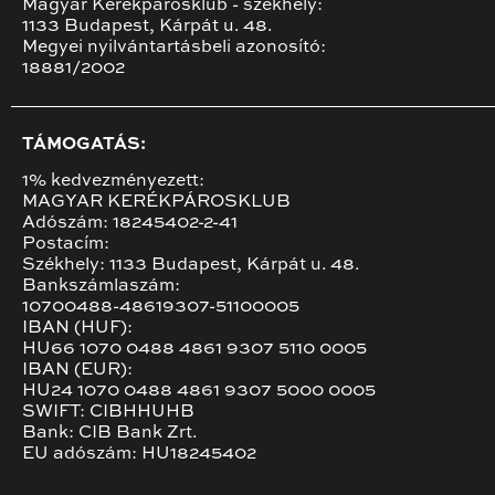
Magyar Kerékpárosklub - székhely:
1133 Budapest, Kárpát u. 48.
Megyei nyilvántartásbeli azonosító:
18881/2002
TÁMOGATÁS:
1% kedvezményezett:
MAGYAR KERÉKPÁROSKLUB
Adószám: 18245402-2-41
Postacím:
Székhely: 1133 Budapest, Kárpát u. 48.
Bankszámlaszám:
10700488-48619307-51100005
IBAN (HUF):
HU66 1070 0488 4861 9307 5110 0005
IBAN (EUR):
HU24 1070 0488 4861 9307 5000 0005
SWIFT: CIBHHUHB
Bank: CIB Bank Zrt.
EU adószám: HU18245402