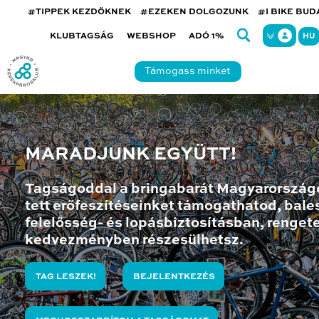
#TIPPEK KEZDŐKNEK
#EZEKEN DOLGOZUNK
#I BIKE BU
KLUBTAGSÁG
WEBSHOP
ADÓ 1%
HU
Támogass minket
MARADJUNK EGYÜTT!
Tagságoddal a bringabarát Magyarország
tett erőfeszítéseinket támogathatod, bales
felelősség- és lopásbiztosításban, renget
kedvezményben részesülhetsz.
TAG LESZEK!
BEJELENTKEZÉS