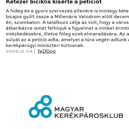
Kétezer biciklis kísérte a petíciót
A hideg és a gyors szervezés ellenére is mintegy két
bicajos gyűlt össze a Millenáris Velodrom előtt decem
én, szombaton. A találkozó célja az volt, hogy a váro
átkarikázva ismét felhívjuk a figyelmet a minket érintő
intézkedésekre, illetve főleg ezek elmaradására. Az 
súlyát az a petíció adta, amelyet a túra végén adtunk 
kerékpárügyi miniszteri biztosnak.
2006.12.04 |
feDDog