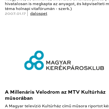
hivatalosan is megkapta az anyagot, és képviselteti 
téma holnapi vitafórumán - szerk.)
2007.01.17 |
dalospet
A Millenáris Velodrom az MTV Kultúrház
műsorában
A Magyar televízió Kultúrház című műsora riportot kés