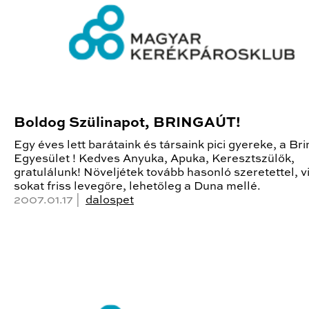
Boldog Szülinapot, BRINGAÚT!
Egy éves lett barátaink és társaink pici gyereke, a Br
Egyesület ! Kedves Anyuka, Apuka, Keresztszülők,
gratulálunk! Növeljétek tovább hasonló szeretettel, v
sokat friss levegőre, lehetőleg a Duna mellé.
2007.01.17 |
dalospet