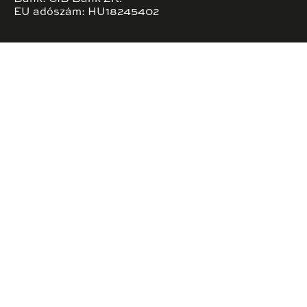
EU adószám: HU18245402