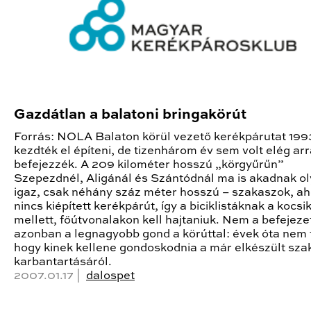
Gazdátlan a balatoni bringakörút
Forrás: NOLA Balaton körül vezető kerékpárutat 19
kezdték el építeni, de tizenhárom év sem volt elég ar
befejezzék. A 209 kilométer hosszú „körgyűrűn”
Szepezdnél, Aligánál és Szántódnál ma is akadnak ol
igaz, csak néhány száz méter hosszú – szakaszok, ah
nincs kiépített kerékpárút, így a biciklistáknak a kocsi
mellett, főútvonalakon kell hajtaniuk. Nem a befejez
azonban a legnagyobb gond a körúttal: évek óta nem 
hogy kinek kellene gondoskodnia a már elkészült sz
karbantartásáról.
2007.01.17 |
dalospet