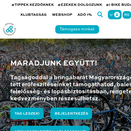
#TIPPEK KEZDŐKNEK
#EZEKEN DOLGOZUNK
#I BIKE BU
KLUBTAGSÁG
WEBSHOP
ADÓ 1%
HU
Támogass minket
MARADJUNK EGYÜTT!
Tagságoddal a bringabarát Magyarország
tett erőfeszítéseinket támogathatod, bales
felelősség- és lopásbiztosításban, renget
kedvezményben részesülhetsz.
TAG LESZEK!
BEJELENTKEZÉS