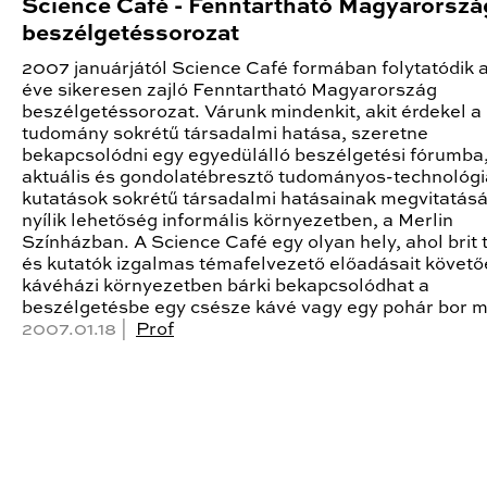
Science Café - Fenntartható Magyarorszá
beszélgetéssorozat
2007 januárjától Science Café formában folytatódik a
éve sikeresen zajló Fenntartható Magyarország
beszélgetéssorozat. Várunk mindenkit, akit érdekel a
tudomány sokrétű társadalmi hatása, szeretne
bekapcsolódni egy egyedülálló beszélgetési fórumba,
aktuális és gondolatébresztő tudományos-technológi
kutatások sokrétű társadalmi hatásainak megvitatás
nyílik lehetőség informális környezetben, a Merlin
Színházban. A Science Café egy olyan hely, ahol brit
és kutatók izgalmas témafelvezető előadásait követ
kávéházi környezetben bárki bekapcsolódhat a
beszélgetésbe egy csésze kávé vagy egy pohár bor me
2007.01.18 |
Prof