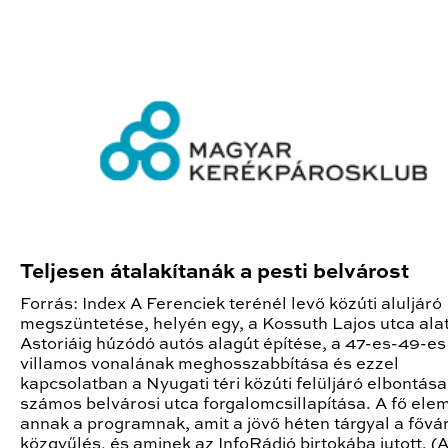
Teljesen átalakítanák a pesti belvárost
Forrás: Index A Ferenciek terénél levő közúti aluljáró
megszüntetése, helyén egy, a Kossuth Lajos utca alat
Astoriáig húzódó autós alagút építése, a 47-es-49-es
villamos vonalának meghosszabbítása és ezzel
kapcsolatban a Nyugati téri közúti felüljáró elbontása
számos belvárosi utca forgalomcsillapítása. A fő ele
annak a programnak, amit a jövő héten tárgyal a fővá
közgyűlés, és aminek az InfoRádió birtokába jutott. 