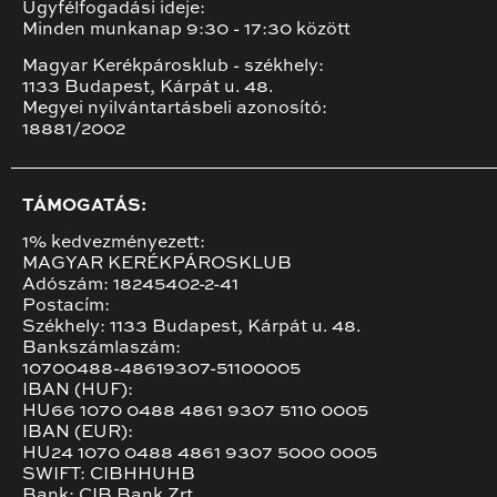
Ügyfélfogadási ideje:
Minden munkanap 9:30 - 17:30 között
Magyar Kerékpárosklub - székhely:
1133 Budapest, Kárpát u. 48.
Megyei nyilvántartásbeli azonosító:
18881/2002
TÁMOGATÁS:
1% kedvezményezett:
MAGYAR KERÉKPÁROSKLUB
Adószám: 18245402-2-41
Postacím:
Székhely: 1133 Budapest, Kárpát u. 48.
Bankszámlaszám:
10700488-48619307-51100005
IBAN (HUF):
HU66 1070 0488 4861 9307 5110 0005
IBAN (EUR):
HU24 1070 0488 4861 9307 5000 0005
SWIFT: CIBHHUHB
Bank: CIB Bank Zrt.