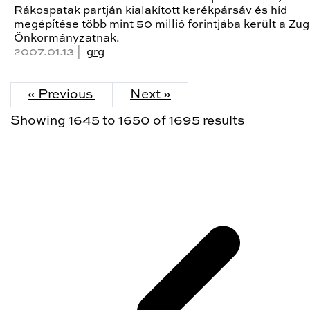
Rákospatak partján kialakított kerékpársáv és híd
megépítése több mint 50 millió forintjába került a Zug
Önkormányzatnak.
2007.01.13 |
grg
« Previous
Next »
Showing
1645
to
1650
of
1695
results