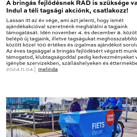
A bringás fejlődésnek RÁD is szüksége v
Indul a téli tagsági akciónk, csatlakozz!
Lassan itt az év vége, ami azt jelenti, hogy ismét
ajándékakcióval szeretnénk meghálálni a tagjaink
támogatását. Idén november 4. és december 8. közöt
belépő új tagjaink, illetve tagságukat meghosszabbít
között közel 100 értékes és izgalmas ajándékot sorolu
Az éves tagsággal a bringás fejlődésért végzett mun
támogatod, klubtagságoddal pedig kedvezményeket 
igénybe szervizekben, szálláshelyeken és éttermekbe
2024.11.04 |
melinda