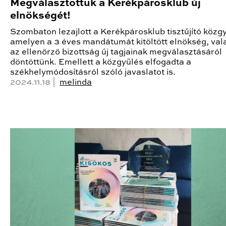
Megválasztottuk a Kerékpárosklub új
elnökségét!
Szombaton lezajlott a Kerékpárosklub tisztújító közg
amelyen a 3 éves mandátumát kitöltött elnökség, val
az ellenőrző bizottság új tagjainak megválasztásáról
döntöttünk. Emellett a közgyűlés elfogadta a
székhelymódosításról szóló javaslatot is.
2024.11.18 |
melinda