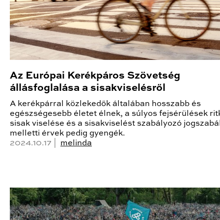
Az Európai Kerékpáros Szövetség
állásfoglalása a sisakviselésről
A kerékpárral közlekedők általában hosszabb és
egészségesebb életet élnek, a súlyos fejsérülések rit
sisak viselése és a sisakviselést szabályozó jogszabá
melletti érvek pedig gyengék.
2024.10.17 |
melinda