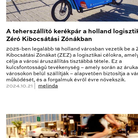
A teherszállító kerékpár a holland logiszti
Zéró Kibocsátási Zónákban
2025-ben legalább 18 holland városban vezetik be a 
Kibocsátási Zónákat (ZEZ) a logisztikai célokra, amel
célja a városi áruszállítás tisztábbá tétele. Ez a
kulcsfontosságú tevékenység – amely során az áruka
városokon belül szállítják – alapvetően biztosítja a v
működését, és a forgalmuk évről évre növekszik.
2024.10.21 |
melinda