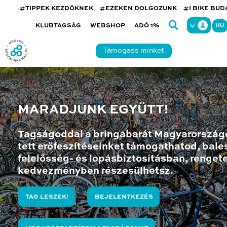
#TIPPEK KEZDŐKNEK
#EZEKEN DOLGOZUNK
#I BIKE BU
KLUBTAGSÁG
WEBSHOP
ADÓ 1%
HU
Támogass minket
MARADJUNK EGYÜTT!
Tagságoddal a bringabarát Magyarország
tett erőfeszítéseinket támogathatod, bales
felelősség- és lopásbiztosításban, renget
kedvezményben részesülhetsz.
TAG LESZEK!
BEJELENTKEZÉS