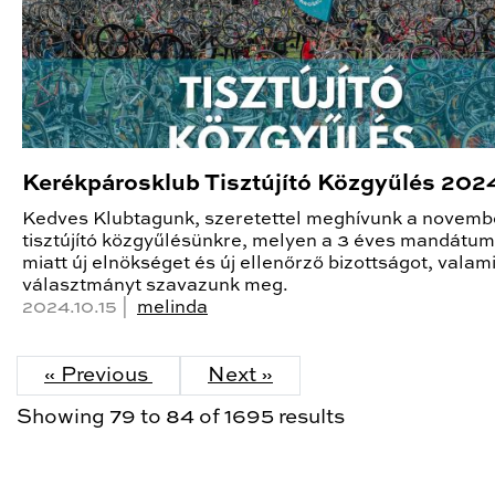
Kerékpárosklub Tisztújító Közgyűlés 202
Kedves Klubtagunk, szeretettel meghívunk a novemb
tisztújító közgyűlésünkre, melyen a 3 éves mandátum 
miatt új elnökséget és új ellenőrző bizottságot, valami
választmányt szavazunk meg.
2024.10.15 |
melinda
« Previous
Next »
Showing
79
to
84
of
1695
results