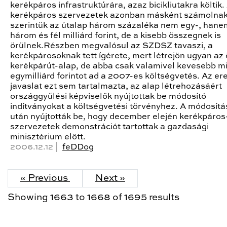
kerékpáros infrastruktúrára, azaz bicikliutakra költik.
kerékpáros szervezetek azonban másként számolnak
szerintük az útalap három százaléka nem egy-, hane
három és fél milliárd forint, de a kisebb összegnek is
örülnek.Részben megvalósul az SZDSZ tavaszi, a
kerékpárosoknak tett ígérete, mert létrejön ugyan az 
kerékpárút-alap, de abba csak valamivel kevesebb m
egymilliárd forintot ad a 2007-es költségvetés. Az er
javaslat ezt sem tartalmazta, az alap létrehozásáért
országgyűlési képviselők nyújtottak be módosító
indítványokat a költségvetési törvényhez. A módosítá
után nyújtották be, hogy december elején kerékpáros
szervezetek demonstrációt tartottak a gazdasági
minisztérium előtt.
2006.12.12 |
feDDog
« Previous
Next »
Showing
1663
to
1668
of
1695
results