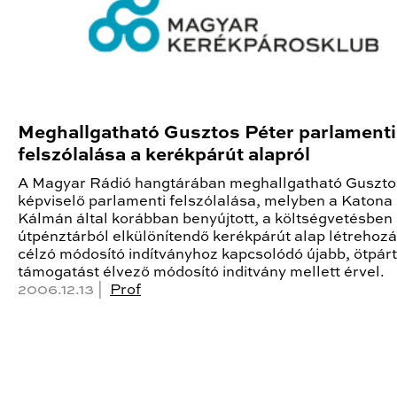
Meghallgatható Gusztos Péter parlamenti
felszólalása a kerékpárút alapról
A Magyar Rádió hangtárában meghallgatható Guszto
képviselő parlamenti felszólalása, melyben a Katona
Kálmán által korábban benyújtott, a költségvetésben
útpénztárból elkülönítendő kerékpárút alap létrehoz
célzó módosító indítványhoz kapcsolódó újabb, ötpárt
támogatást élvező módosító inditvány mellett érvel.
2006.12.13 |
Prof