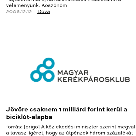
véleményünk. Köszönöm
2006.12.12 |
Dova
Jövőre csaknem 1 milliárd forint kerül a
biciklút-alapba
forrás: [origo] A közlekedési miniszter szerint megval
a tavaszi ígéret, hogy az útpénzek három százalékát