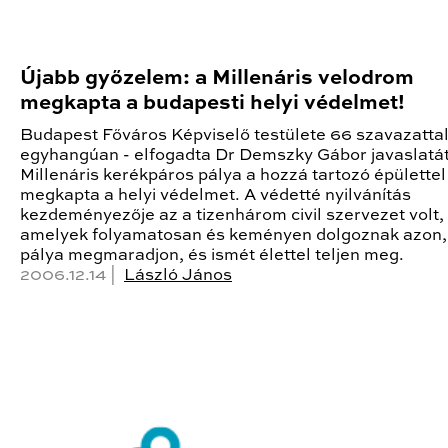
Újabb győzelem: a Millenáris velodrom
megkapta a budapesti helyi védelmet!
Budapest Főváros Képviselő testülete 66 szavazattal
egyhangúan - elfogadta Dr Demszky Gábor javaslatát
Millenáris kerékpáros pálya a hozzá tartozó épülettel
megkapta a helyi védelmet. A védetté nyilvánítás
kezdeményezője az a tizenhárom civil szervezet volt,
amelyek folyamatosan és keményen dolgoznak azon,
pálya megmaradjon, és ismét élettel teljen meg.
2006.12.14 |
László János