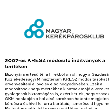
2007-es KRESZ módosító indítványok a
terítéken
Bizonyára értesültél a hírekből arról, hogy a Gazdasá
Közlekedésügyi Minisztérium KRESZ módosításokat 
érvényesíteni a jövő év első negyedévében.Ezek a
módosítások nagy mértékben kihatnak majd a kereke
gyalogosok biztonságára is, ezért kérlek, hogy szava
GKM honlapján a bal alsó sarokban hetente megjele
kérdésre és hívd fel erre barátaid, ismerőseid figyelmé
Rajtunk is múlik, hát szavazzunk! Most számít a