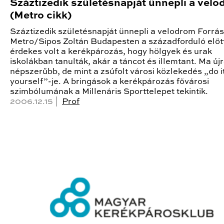
Száztizedik születésnapját ünnepli a vel
(Metro cikk)
Száztizedik születésnapját ünnepli a velodrom Forrás
Metro/Sipos Zoltán Budapesten a századforduló előt
érdekes volt a kerékpározás, hogy hölgyek és urak
iskolákban tanulták, akár a táncot és illemtant. Ma új
népszerűbb, de mint a zsúfolt városi közlekedés „do i
yourself”-je. A bringások a kerékpározás fővárosi
szimbólumának a Millenáris Sporttelepet tekintik.
2006.12.15 |
Prof