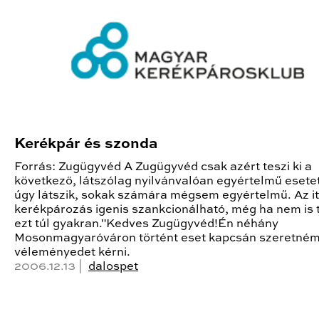
Kerékpár és szonda
Forrás: Zugügyvéd A Zugügyvéd csak azért teszi ki a
következő, látszólag nyilvánvalóan egyértelmű esete
úgy látszik, sokak számára mégsem egyértelmű. Az it
kerékpározás igenis szankcionálható, még ha nem is 
ezt túl gyakran."Kedves Zugügyvéd!Én néhány
Mosonmagyaróváron történt eset kapcsán szeretném
véleményedet kérni.
2006.12.13 |
dalospet