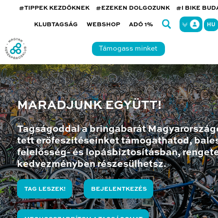
#TIPPEK KEZDŐKNEK
#EZEKEN DOLGOZUNK
#I BIKE BU
KLUBTAGSÁG
WEBSHOP
ADÓ 1%
HU
Támogass minket
MARADJUNK EGYÜTT!
Tagságoddal a bringabarát Magyarország
tett erőfeszítéseinket támogathatod, bales
felelősség- és lopásbiztosításban, renget
kedvezményben részesülhetsz.
TAG LESZEK!
BEJELENTKEZÉS