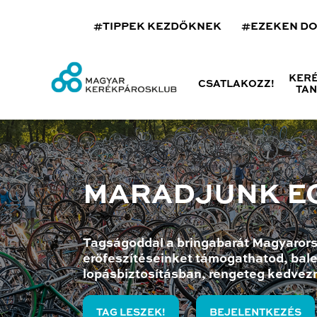
#TIPPEK KEZDŐKNEK
#EZEKEN D
KER
CSATLAKOZZ!
TA
MARADJUNK E
Tagságoddal a bringabarát Magyarors
erőfeszítéseinket támogathatod, bale
lopásbiztosításban, rengeteg kedvez
TAG LESZEK!
BEJELENTKEZÉS