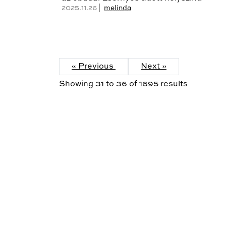
2025.11.26 |
melinda
« Previous
Next »
Showing
31
to
36
of
1695
results