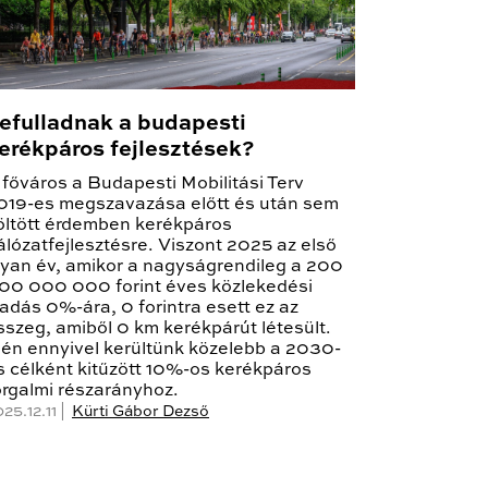
efulladnak a budapesti
erékpáros fejlesztések?
 főváros a Budapesti Mobilitási Terv
019-es megszavazása előtt és után sem
öltött érdemben kerékpáros
álózatfejlesztésre. Viszont 2025 az első
lyan év, amikor a nagyságrendileg a 200
00 000 000 forint éves közlekedési
iadás 0%-ára, 0 forintra esett ez az
sszeg, amiből 0 km kerékpárút létesült.
dén ennyivel kerültünk közelebb a 2030-
s célként kitűzött 10%-os kerékpáros
orgalmi részarányhoz.
25.12.11 |
Kürti Gábor Dezső