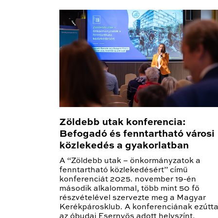
Zöldebb utak konferencia:
Befogadó és fenntartható városi
közlekedés a gyakorlatban
A “Zöldebb utak – önkormányzatok a
fenntartható közlekedésért” című
konferenciát 2025. november 19-én
második alkalommal, több mint 50 fő
részvételével szervezte meg a Magyar
Kerékpárosklub. A konferenciának ezútta
az óbudai Esernyős adott helyszínt.