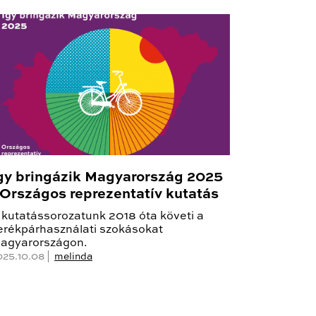
gy bringázik Magyarország 2025
 Országos reprezentatív kutatás
 kutatássorozatunk 2018 óta követi a
erékpárhasználati szokásokat
agyarországon.
025.10.08 |
melinda