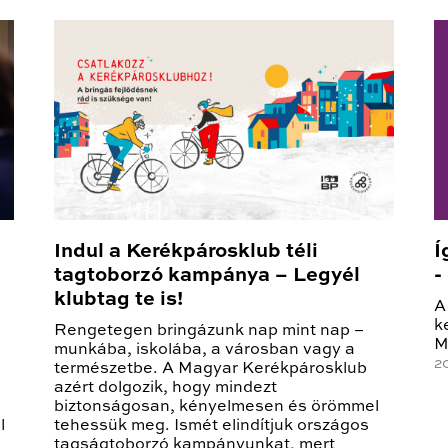
Indul a Kerékpárosklub téli
Í
tagtoborzó kampánya – Legyél
-
klubtag te is!
A
k
Rengetegen bringázunk nap mint nap –
M
munkába, iskolába, a városban vagy a
2
természetbe. A Magyar Kerékpárosklub
azért dolgozik, hogy mindezt
biztonságosan, kényelmesen és örömmel
l
tehessük meg. Ismét elindítjuk országos
tagságtoborzó kampányunkat, mert