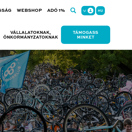
GSÁG
WEBSHOP
ADÓ 1%
HU
VÁLLALATOKNAK,
TÁMOGASS
ÖNKORMÁNYZATOKNAK
MINKET