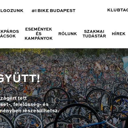
KLUBTA
OLGOZUNK
#I BIKE BUDAPEST
ESEMÉNYEK
ÉKPÁROS
SZAKMAI
ÉS
RÓLUNK
HÍREK
NÁCSOK
TUDÁSTÁR
KAMPÁNYOK
GYÜTT!
zágért tett
set-, felelősség- és
ményben részesülhetsz.