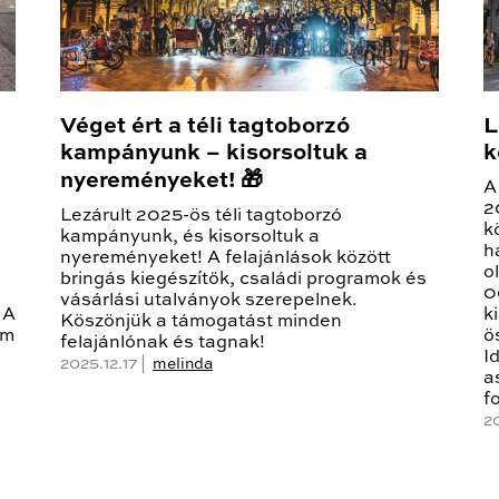
Véget ért a téli tagtoborzó
L
kampányunk – kisorsoltuk a
k
nyereményeket! 🎁
A
2
Lezárult 2025-ös téli tagtoborzó
k
kampányunk, és kisorsoltuk a
h
nyereményeket! A felajánlások között
o
bringás kiegészítők, családi programok és
0
vásárlási utalványok szerepelnek.
 A
k
Köszönjük a támogatást minden
em
ö
felajánlónak és tagnak!
I
2025.12.17 |
melinda
a
f
20