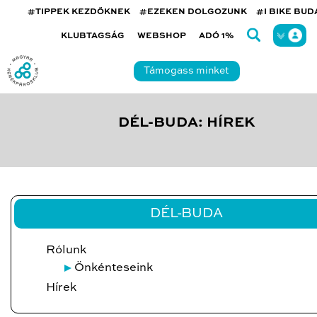
#TIPPEK KEZDŐKNEK
#EZEKEN DOLGOZUNK
#I BIKE BU
KLUBTAGSÁG
WEBSHOP
ADÓ 1%
Támogass minket
DÉL-BUDA: HÍREK
DÉL-BUDA
Rólunk
Önkénteseink
Hírek