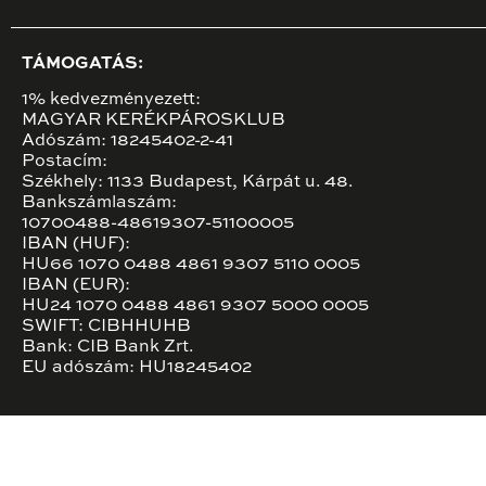
TÁMOGATÁS:
1% kedvezményezett:
MAGYAR KERÉKPÁROSKLUB
Adószám: 18245402-2-41
Postacím:
Székhely: 1133 Budapest, Kárpát u. 48.
Bankszámlaszám:
10700488-48619307-51100005
IBAN (HUF):
HU66 1070 0488 4861 9307 5110 0005
IBAN (EUR):
HU24 1070 0488 4861 9307 5000 0005
SWIFT: CIBHHUHB
Bank: CIB Bank Zrt.
EU adószám: HU18245402