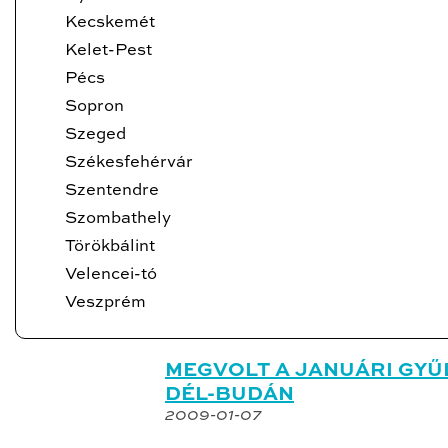
Kecskemét
Kelet-Pest
Pécs
Sopron
Szeged
Székesfehérvár
Szentendre
Szombathely
Törökbálint
Velencei-tó
Veszprém
MEGVOLT A JANUÁRI GYŰL
DÉL-BUDÁN
2009-01-07