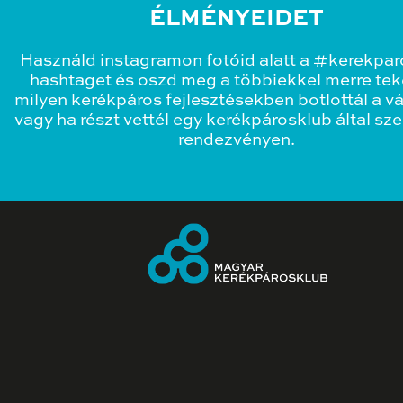
ÉLMÉNYEIDET
Használd instagramon fotóid alatt a #kerekpa
hashtaget és oszd meg a többiekkel merre teke
milyen kerékpáros fejlesztésekben botlottál a v
vagy ha részt vettél egy kerékpárosklub által sz
rendezvényen.