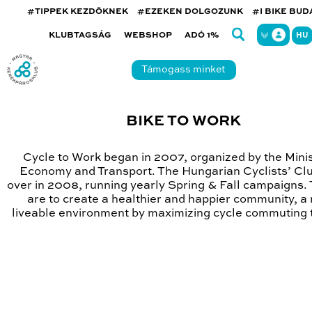
#TIPPEK KEZDŐKNEK
#EZEKEN DOLGOZUNK
#I BIKE BU
KLUBTAGSÁG
WEBSHOP
ADÓ 1%
HU
Támogass minket
BIKE TO WORK
Cycle to Work began in 2007, organized by the Minis
Economy and Transport. The Hungarian Cyclists’ Cl
over in 2008, running yearly Spring & Fall campaigns.
are to create a healthier and happier community, a
liveable environment by maximizing cycle commuting 