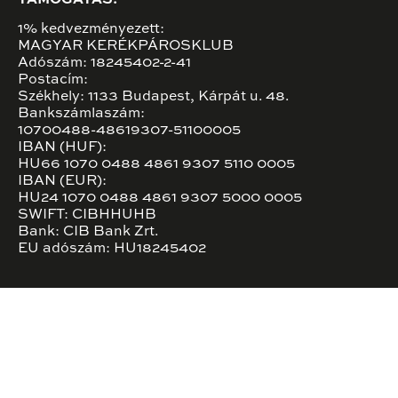
TÁMOGATÁS:
1% kedvezményezett:
MAGYAR KERÉKPÁROSKLUB
Adószám: 18245402-2-41
Postacím:
Székhely: 1133 Budapest, Kárpát u. 48.
Bankszámlaszám:
10700488-48619307-51100005
IBAN (HUF):
HU66 1070 0488 4861 9307 5110 0005
IBAN (EUR):
HU24 1070 0488 4861 9307 5000 0005
SWIFT: CIBHHUHB
Bank: CIB Bank Zrt.
EU adószám: HU18245402