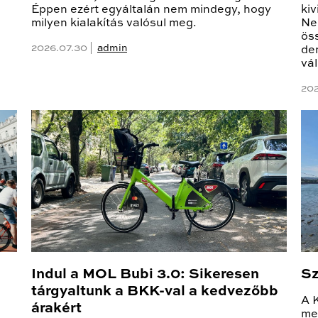
Éppen ezért egyáltalán nem mindegy, hogy
ki
milyen kialakítás valósul meg.
Ne
ös
2026.07.30 |
admin
de
vá
202
Indul a MOL Bubi 3.0: Sikeresen
Sz
tárgyaltunk a BKK-val a kedvezőbb
A 
árakért
me