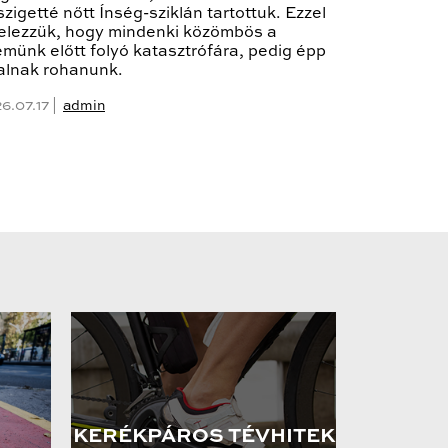
szigetté nőtt Ínség-sziklán tartottuk. Ezzel
 jelezzük, hogy mindenki közömbös a
münk előtt folyó katasztrófára, pedig épp
falnak rohanunk.
6.07.17 |
admin
KERÉKPÁROS TÉVHITEK