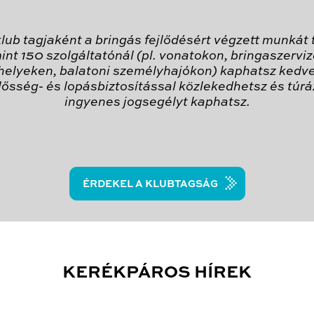
lub tagjaként a bringás fejlődésért végzett munkát
int 150 szolgáltatónál (pl. vonatokon, bringaszervi
helyeken, balatoni személyhajókon) kaphatsz kedv
elősség- és lopásbiztosítással közlekedhetsz és túráz
ingyenes jogsegélyt kaphatsz.
ÉRDEKEL A KLUBTAGSÁG
KERÉKPÁROS HÍREK