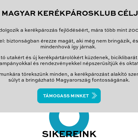
 MAGYAR KERÉKPÁROSKLUB CÉL
lgozik a kerékpározás fejlődéséért, mára több mint 2000 
vel: biztonságban érezze magát, aki még nem bringázik,
mindenhová így járnak.
tó utakért és új kerékpártárolókért küzdenek, biciklibar
ampányokkal és rendezvényekkel népszerűsítjük és oktat
 munkára törekszünk minden, a kerékpározást alakító szer
súlyt a bringázható Magyarország fontosságának.
TÁMOGASS MINKET
SIKEREINK