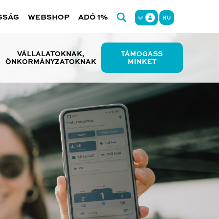
GSÁG
WEBSHOP
ADÓ 1%
HU
VÁLLALATOKNAK,
TÁMOGASS
ÖNKORMÁNYZATOKNAK
MINKET