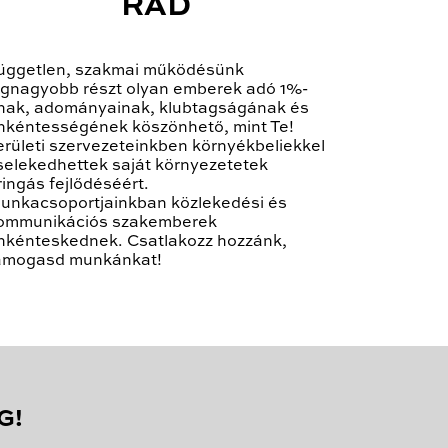
RÁD
üggetlen, szakmai működésünk
egnagyobb részt olyan emberek adó 1%-
nak, adományainak, klubtagságának és
nkéntességének köszönhető, mint Te!
erületi szervezeteinkben környékbeliekkel
selekedhettek saját környezetetek
ringás fejlődéséért.
unkacsoportjainkban közlekedési és
ommunikációs szakemberek
nkénteskednek. Csatlakozz hozzánk,
ámogasd munkánkat!
G!