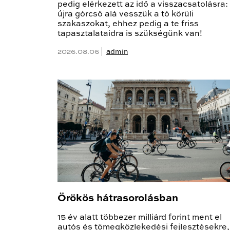
pedig elérkezett az idő a visszacsatolásra:
újra górcső alá vesszük a tó körüli
szakaszokat, ehhez pedig a te friss
tapasztalataidra is szükségünk van!
2026.08.06 |
admin
Örökös hátrasorolásban
15 év alatt többezer milliárd forint ment el
autós és tömegközlekedési fejlesztésekre,