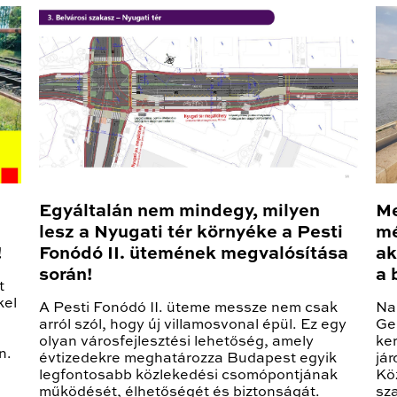
Egyáltalán nem mindegy, milyen
Me
lesz a Nyugati tér környéke a Pesti
mé
!
Fonódó II. ütemének megvalósítása
ak
során!
a 
t
kel
A Pesti Fonódó II. üteme messze nem csak
Na
arról szól, hogy új villamosvonal épül. Ez egy
Ge
olyan városfejlesztési lehetőség, amely
ke
n.
évtizedekre meghatározza Budapest egyik
jár
legfontosabb közlekedési csomópontjának
Köz
működését, élhetőségét és biztonságát.
sz