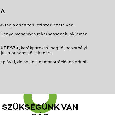
JA
tagja és 18 területi szervezete van.
 és kényelmesebben tekerhessenek, akik már
át KRESZ-t, kerékpározást segítő jogszabályi
juk a bringás közlekedést.
eplővel, de ha kell, demonstrációkon adunk
SZÜKSÉGÜNK VAN