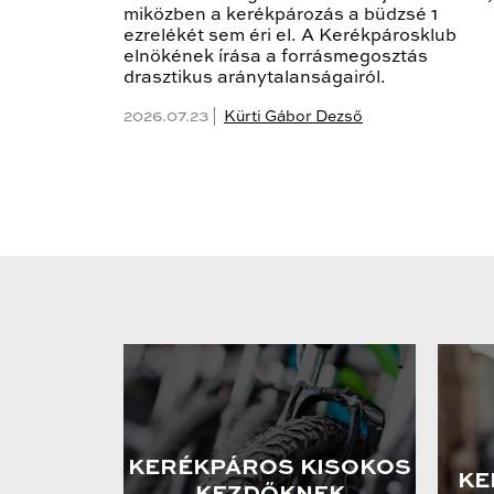
miközben a kerékpározás a büdzsé 1
ezrelékét sem éri el. A Kerékpárosklub
elnökének írása a forrásmegosztás
drasztikus aránytalanságairól.
2026.07.23 |
Kürti Gábor Dezső
KERÉKPÁROS KISOKOS
KE