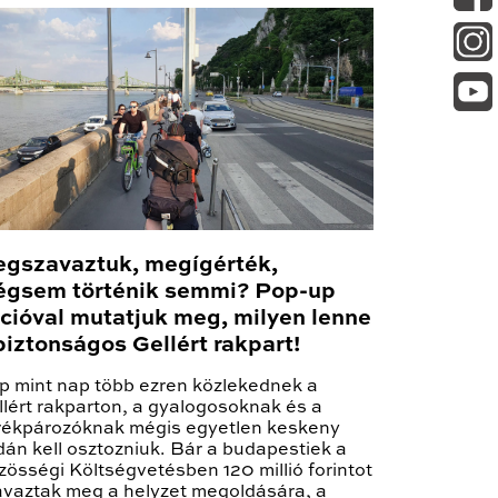
gszavaztuk, megígérték,
gsem történik semmi? Pop-up
cióval mutatjuk meg, milyen lenne
biztonságos Gellért rakpart!
p mint nap több ezren közlekednek a
llért rakparton, a gyalogosoknak és a
rékpározóknak mégis egyetlen keskeny
dán kell osztozniuk. Bár a budapestiek a
össégi Költségvetésben 120 millió forintot
avaztak meg a helyzet megoldására, a