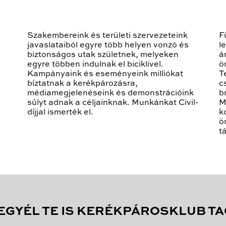
Szakembereink és területi szervezeteink
F
javaslataiból egyre több helyen vonzó és
l
biztonságos utak születnek, melyeken
á
egyre többen indulnak el biciklivel.
ö
Kampányaink és eseményeink milliókat
T
bíztatnak a kerékpározásra,
c
médiamegjelenéseink és demonstrációink
b
súlyt adnak a céljainknak. Munkánkat Civil-
M
díjjal ismerték el.
k
ö
t
EGYÉL TE IS KERÉKPÁROSKLUB TA