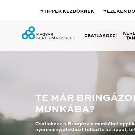
#TIPPEK KEZDŐKNEK
#EZEKEN D
KER
CSATLAKOZZ!
TA
TE MÁR BRINGÁZO
MUNKÁBA?
Csatlakozz a Bringázz a munkába! applik
nyereményjátékhoz! Töltsd le az appot, tek