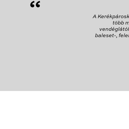
“
A Kerékpárosk
több m
vendéglátó
baleset-, fel