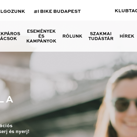
KLUBTA
OLGOZUNK
#I BIKE BUDAPEST
ESEMÉNYEK
ÉKPÁROS
SZAKMAI
ÉS
RÓLUNK
HÍREK
NÁCSOK
TUDÁSTÁR
KAMPÁNYOK
L A
ációs
erj és nyerj!