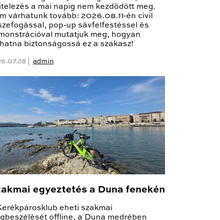
vitelezés a mai napig nem kezdődött meg.
m várhatunk tovább: 2026.08.11-én civil
szefogással, pop-up sávfelfestéssel és
monstrációval mutatjuk meg, hogyan
lhatna biztonságossá ez a szakasz!
6.07.28 |
admin
akmai egyeztetés a Duna fenekén
Kerékpárosklub eheti szakmai
gbeszélését offline, a Duna medrében