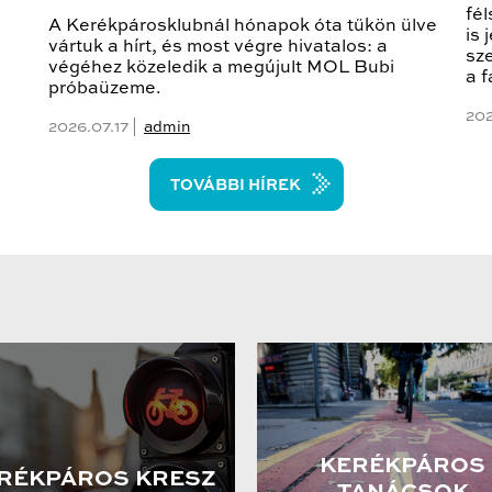
fél
A Kerékpárosklubnál hónapok óta tűkön ülve
is
vártuk a hírt, és most végre hivatalos: a
sze
végéhez közeledik a megújult MOL Bubi
a 
próbaüzeme.
202
2026.07.17 |
admin
TOVÁBBI HÍREK
KERÉKPÁROS
RÉKPÁROS KRESZ