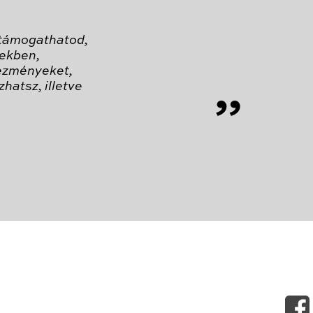
 támogathatod,
zekben,
ezményeket,
hatsz, illetve
”