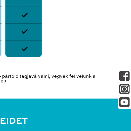
ártoló tagjává válni, vegyék fel velünk a
ül!
EIDET