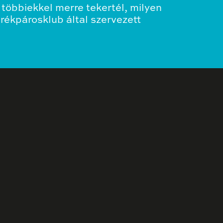
többiekkel merre tekertél, milyen
erékpárosklub által szervezett