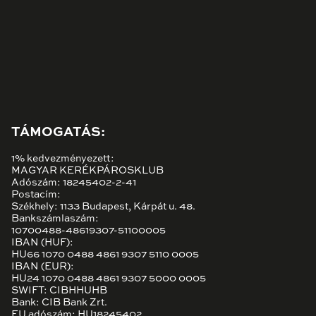
TÁMOGATÁS:
1% kedvezményezett:
MAGYAR KERÉKPÁROSKLUB
Adószám: 18245402-2-41
Postacím:
Székhely: 1133 Budapest, Kárpát u. 48.
Bankszámlaszám:
10700488-48619307-51100005
IBAN (HUF):
HU66 1070 0488 4861 9307 5110 0005
IBAN (EUR):
HU24 1070 0488 4861 9307 5000 0005
SWIFT: CIBHHUHB
Bank: CIB Bank Zrt.
EU adószám: HU18245402