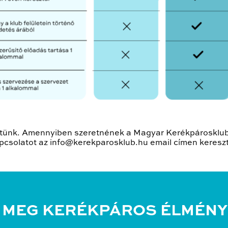
ítünk. Amennyiben szeretnének a Magyar Kerékpárosklub p
pcsolatot az info@kerekparosklub.hu email címen kereszt
 MEG KERÉKPÁROS ÉLMÉNY