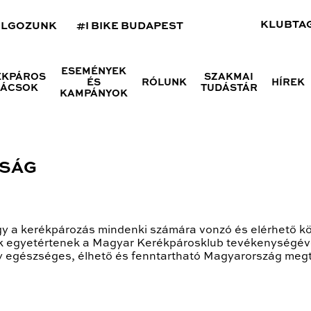
KLUBTA
OLGOZUNK
#I BIKE BUDAPEST
ESEMÉNYEK
ÉKPÁROS
SZAKMAI
ÉS
RÓLUNK
HÍREK
NÁCSOK
TUDÁSTÁR
KAMPÁNYOK
GSÁG
gy a kerékpározás mindenki számára vonzó és elérhető kö
akik egyetértenek a Magyar Kerékpárosklub tevékenységéve
egy egészséges, élhető és fenntartható Magyarország me