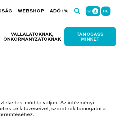
GSÁG
WEBSHOP
ADÓ 1%
HU
VÁLLALATOKNAK,
TÁMOGASS
ÖNKORMÁNYZATOKNAK
MINKET
zlekedési móddá váljon. Az intézményi
l és célkitűzéseivel, szeretnék támogatni a
gteremtéséhez.