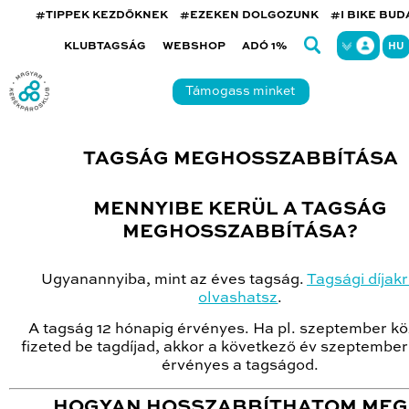
#TIPPEK KEZDŐKNEK
#EZEKEN DOLGOZUNK
#I BIKE BU
KLUBTAGSÁG
WEBSHOP
ADÓ 1%
HU
Támogass minket
TAGSÁG MEGHOSSZABBÍTÁSA
MENNYIBE KERÜL A TAGSÁG
MEGHOSSZABBÍTÁSA?
Ugyanannyiba, mint az éves tagság.
Tagsági díjakró
olvashatsz
.
A tagság 12 hónapig érvényes. Ha pl. szeptember k
fizeted be tagdíjad, akkor a következő év szeptember
érvényes a tagságod.
HOGYAN HOSSZABBÍTHATOM MEG