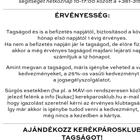
segítséget hétköznap 10-17:00 között a +361-3
ÉRVÉNYESSÉG:
Tagságod és is a befizetés napjától, biztosításod a k
hónap első napjától 1 évig érvényes.
Ha nem a befizetés napján jár le tagságod, de előre fi
akkor a még érvényes tagságod majdani lejárati nap
számítjuk a 12 hónapot.
Amint megvan a tagságod, máris igénybe veheted a v
kedvezményeket, a 25%-os vasúti kedvezményt
a jogsegélyszolgálatot.
Sürgős esetekben (ha pl. a MÁV-on rendszeresen köz
jelezd felénk a info [kukac] kerekparosklub.hu e-mail
hogy igazolást szeretnél kérni az érvényes klubtagsá
Így már akkor is igénybe tudod venni a kedvezményt,
még nincs a kezedben a kártya.
AJÁNDÉKOZZ KERÉKPÁROSKLU
TAGSÁGOT!