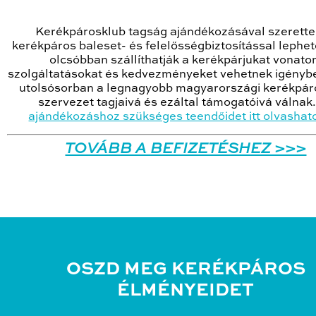
Kerékpárosklub tagság ajándékozásával szerette
kerékpáros baleset- és felelősségbiztosítással lephe
olcsóbban szállíthatják a kerékpárjukat vonato
szolgáltatásokat és kedvezményeket vehetnek igényb
utolsósorban a legnagyobb magyarországi kerékpáro
szervezet tagjaivá és ezáltal támogatóivá válnak
ajándékozáshoz szükséges teendőidet itt olvashat
TOVÁBB A BEFIZETÉSHEZ >>>
OSZD MEG KERÉKPÁROS
ÉLMÉNYEIDET