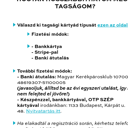
TAGSÁGOM?
Válaszd ki tagsági kártyád típusát
ezen az olda
Fizetési módok
:
- Bankkártya
-
Stripe-pal
- Banki átutalás
További fizetési módok
:
- Banki átutalás:
Magyar Kerékpárosklub 1070
48619307-51100005
(
javasoljuk, állítsd be az évi egyszeri utalást, így
nem felejted el jövőre!
)
- Készpénzzel, bankkártyával, OTP SZÉP
kártyával
irodánkban: 1133 Budapest, Kárpát u.
48.
Nyitvatartás itt
.
Ha elakadtál a regisztráció során, kérhetsz tele