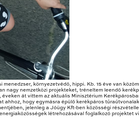
si menedzser, környezetvédő, hippi. Kb. 15 éve van közö
n nagy nemzetközi projekteket, tréneltem leendő kerékp
 éveken át vittem az aktuális Minisztérium Kerékpárosba
kat ahhoz, hogy egymásra épülő kerékpáros túraútvonalakat
ntjében, jelenleg a Jóügy Kft-ben közösségi részvétell
nergiaközösségek létrehozásával foglalkozó projektet v