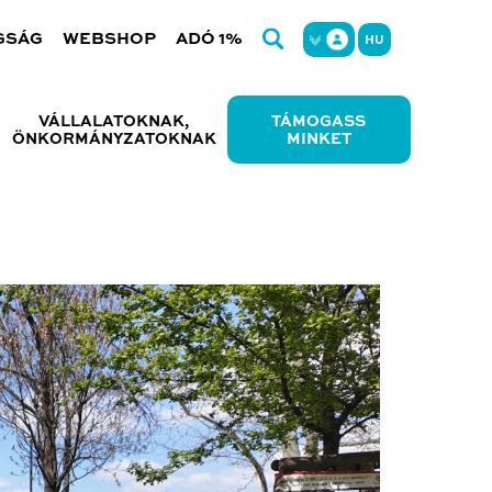
GSÁG
WEBSHOP
ADÓ 1%
HU
VÁLLALATOKNAK,
TÁMOGASS
ÖNKORMÁNYZATOKNAK
MINKET