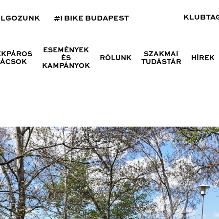
KLUBTA
OLGOZUNK
#I BIKE BUDAPEST
ESEMÉNYEK
ÉKPÁROS
SZAKMAI
ÉS
RÓLUNK
HÍREK
NÁCSOK
TUDÁSTÁR
KAMPÁNYOK