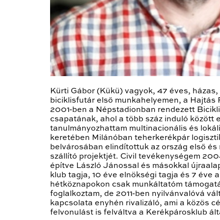
Kürti Gábor (Kükü) vagyok, 47 éves, házas,
biciklisfutár első munkahelyemen, a Hajtás 
2001-ben a Népstadionban rendezett Bicikli
csapatának, ahol a több száz induló között 
tanulmányozhattam multinacionális és lokál
keretében Milánóban teherkerékpár logiszti
belvárosában elindítottuk az ország első és
szállító projektjét. Civil tevékenységem 2
építve László Jánossal és másokkal újraalap
klub tagja, 10 éve elnökségi tagja és 7 éve 
hétköznapokon csak munkáltatóm támogatásá
foglalkoztam, de 2011-ben nyilvánvalóvá vá
kapcsolata enyhén rivalizáló, ami a közös cé
felvonulást is felváltva a Kerékpárosklub ál