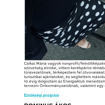
Csikai Mária vagyok nonprofit/felnőttképzé
szövetség elnöke, vittem kerékpáros témába
túravezetőnek, térképeztem fel útvonalakat,
turisztikai ajánlatokat, és segítettem máso
10 évig dolgoztam az Energiaklub menedzsme
tervezni Önkormányzatoknak, valamint egy e
Elnökségi program