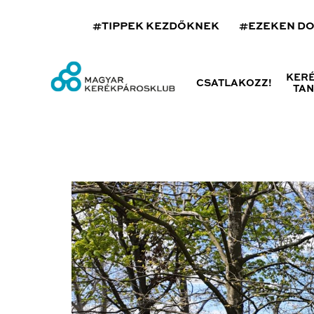
#TIPPEK KEZDŐKNEK
#EZEKEN D
KER
CSATLAKOZZ!
TA