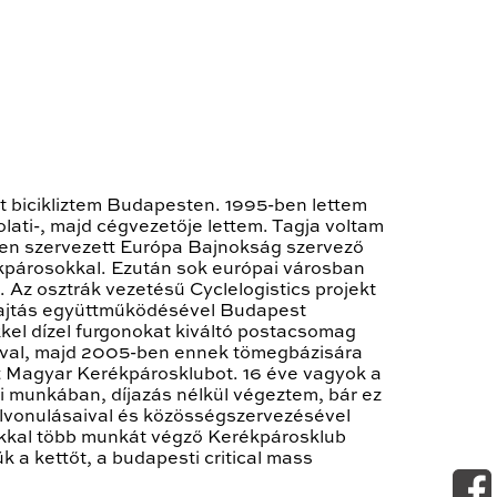
t bicikliztem Budapesten. 1995-ben lettem
lati-, majd cégvezetője lettem. Tagja voltam
eten szervezett Európa Bajnokság szervező
rékpárosokkal. Ezután sok európai városban
Az osztrák vezetésű Cyclelogistics projekt
 Pajtás együttműködésével Budapest
kkel dízel furgonokat kiváltó postacsomag
sával, majd 2005-ben ennek tömegbázisára
tt Magyar Kerékpárosklubot. 16 éve vagyok a
mi munkában, díjazás nélkül végeztem, bár ez
lvonulásaival és közösségszervezésével
sokkal több munkát végző Kerékpárosklub
k a kettőt, a budapesti critical mass