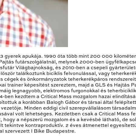
 3 gyerek apukája. 1990 óta több mint 200 000 kilométer
Pajtás futárszolgálatnál, melynek 2000-ben ügyfélkapcso
sfutár Világbajnokság, és 2010-ben a csepeli gyárterül
először találkoztunk biciklis felvonulással, vagy teherke
is cégek és önkormányzatok teherkerékpáros rendszereit. 
kai trainer képesítést szereztem, majd a GLS és Hajtás
 máig legnagyobb, elektromos furgonokkal és teherbicikli
004-ben kezdtem a Critical Mass mozgalom hazai elindítá
ítottuk a korábban Balogh Gábor és társai által felépíte
a vezetője. Minden eddigi civil szerepvállalásom társadal
val volt lehetséges. Kezdetben csak a Critical Mass fe
lt, hogy a népszerű mozgalom és a kevésbé látható, de 
lt tekintve kontraproduktív. 2 éves átmenettel egyesítettü
tal szervezett I Bike Budapestre.