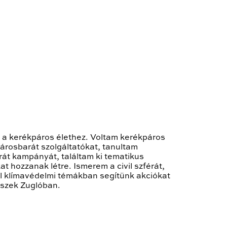
m a kerékpáros élethez. Voltam kerékpáros
árosbarát szolgáltatókat, tanultam
rát kampányát, találtam ki tematikus
 hozzanak létre. Ismerem a civil szférát,
el klímavédelmi témákban segítünk akciókat
iszek Zuglóban.