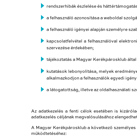
rendszerhibák észlelése és háttértámogatás
a felhasználó azonosítása a weboldal szolg
a felhasználó igényei alapján személyre sza
kapcsolatfelvétel a felhasználóval elektr
szervezése érdekében;
tájékoztatás a Magyar Kerékpárosklub által
kutatások lebonyolítása, melyek eredménye
alkalmazkodjon a felhasználók egyedi igény
a látogatottság, illetve az oldalhasználati 
Az adatkezelés a fenti célok esetében is kizáról
adatkezelés céljának megvalósulásához elengedhete
A Magyar Kerékpárosklub a következő személyes a
működtetéséhez: