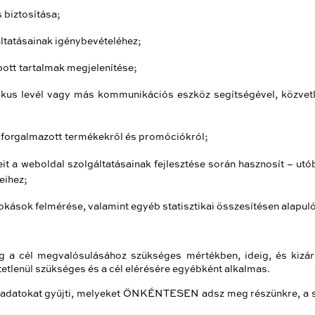
 biztosítása;
áltatásainak igénybevételéhez;
bott tartalmak megjelenítése;
onikus levél vagy más kommunikációs eszköz segítségével, közvetl
 forgalmazott termékekről és promóciókról;
it a weboldal szolgáltatásainak fejlesztése során hasznosít – ut
eihez;
szokások felmérése, valamint egyéb statisztikai összesítésen alapu
ag a cél megvalósulásához szükséges mértékben, ideig, és kizár
tlenül szükséges és a cél elérésére egyébként alkalmas.
datokat gyűjti, melyeket ÖNKÉNTESEN adsz meg részünkre, a sz