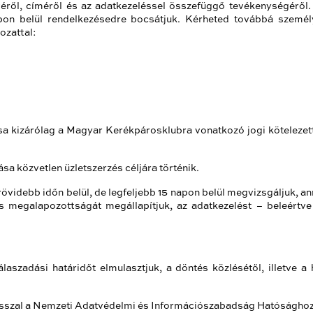
véről, címéről és az adatkezeléssel összefüggő tevékenységéről.
pon belül rendelkezésedre bocsátjuk. Kérheted továbbá személy
ozattal:
sa kizárólag a Magyar Kerékpárosklubra vonatkozó jogi köteleze
sa közvetlen üzletszerzés céljára történik.
grövidebb időn belül, de legfeljebb 15 napon belül megvizsgáljuk
ás megalapozottságát megállapítjuk, az adatkezelést – beleértve 
laszadási határidőt elmulasztjuk, a döntés közlésétől, illetve a
szal a Nemzeti Adatvédelmi és Információszabadság Hatósághoz, 