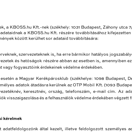
nek, a KBOSS.hu Kft.-nek
(székhely: 1031 Budapest, Záhony utca 
l adataidnak a KBOSS.hu Kft. részére továbbításához kifejezetten
mények között kerülhet sor adataid továbbítására:
erveknek, szervezeteknek is, ha erre bármikor hatályos jogszabá
rvezetek és hatóságok részére abban az esetben is, amennyiben 
at vagy fogyasztóink érdekeinek védelme érdekében.
 esetén a Magyar Kerékpárosklub (székhelye: 1098 Budapest, Dés
zemélyes adatok átadásra kerülnek az OTP Mobil Kft. (1093 Budapes
vezetéknév, keresztnév, ország, telefonszám, e-mail cím. Az ada
ciók visszaigazolása és a felhasználók védelme érdekében végzett 
si kérelmek
t adatfeldolgozónk által kezelt, illetve feldolgozott személyes ad