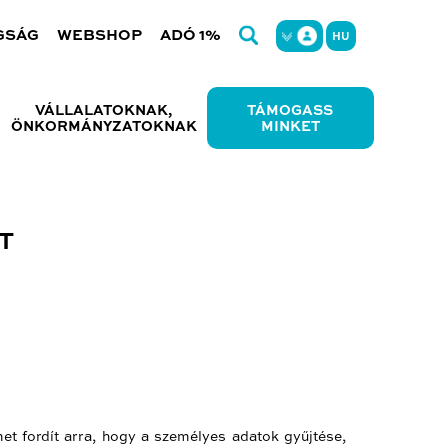
GSÁG
WEBSHOP
ADÓ 1%
HU
VÁLLALATOKNAK,
TÁMOGASS
ÖNKORMÁNYZATOKNAK
MINKET
T
et fordít arra, hogy a személyes adatok gyűjtése,