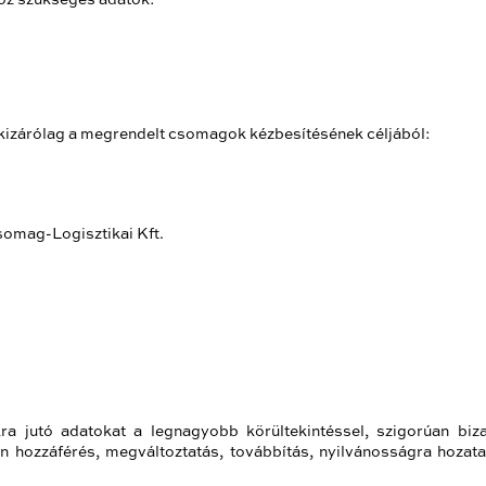
s kizárólag a megrendelt csomagok kézbesítésének céljából:
omag-Logisztikai Kft.
ra jutó adatokat a legnagyobb körültekintéssel, szigorúan bi
n hozzáférés, megváltoztatás, továbbítás, nyilvánosságra hozata