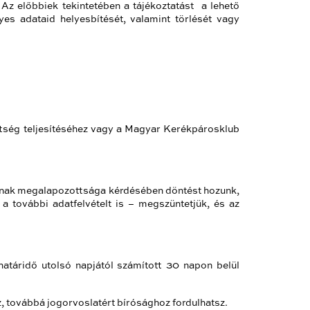
 Az előbbiek tekintetében a tájékoztatást a lehető
es adataid helyesbítését, valamint törlését vagy
ttség teljesítéséhez vagy a Magyar Kerékpárosklub
, annak megalapozottsága kérdésében döntést hozunk,
a további adatfelvételt is – megszüntetjük, és az
 határidő utolsó napjától számított 30 napon belül
továbbá jogorvoslatért bírósághoz fordulhatsz.