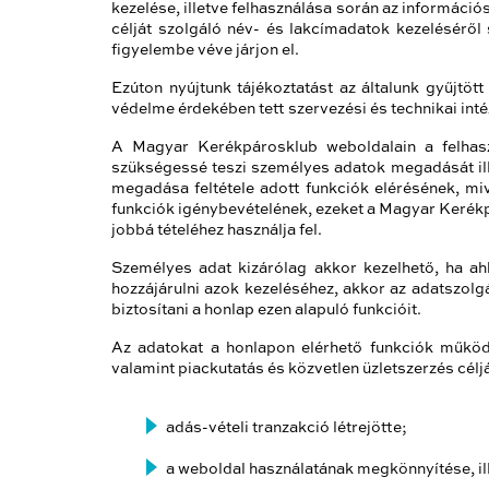
kezelése, illetve felhasználása során az információ
célját szolgáló név- és lakcímadatok kezeléséről
figyelembe véve járjon el.
Ezúton nyújtunk tájékoztatást az általunk gyűjtö
védelme érdekében tett szervezési és technikai inté
A Magyar Kerékpárosklub weboldalain a felhasz
szükségessé teszi személyes adatok megadását ill
megadása feltétele adott funkciók elérésének, m
funkciók igénybevételének, ezeket a Magyar Kerékpár
jobbá tételéhez használja fel.
Személyes adat kizárólag akkor kezelhető, ha ah
hozzájárulni azok kezeléséhez, akkor az adatszolg
biztosítani a honlap ezen alapuló funkcióit.
Az adatokat a honlapon elérhető funkciók működte
valamint piackutatás és közvetlen üzletszerzés céljá
adás-vételi tranzakció létrejötte;
a weboldal használatának megkönnyítése, il