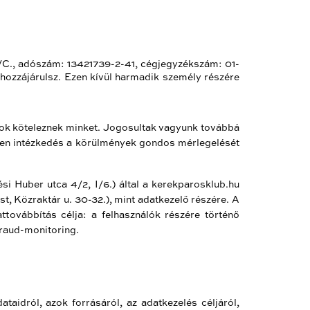
7/C., adószám: 13421739-2-41, cégjegyzékszám: 01-
 hozzájárulsz. Ezen kívül harmadik személy részére
lyok köteleznek minket. Jogosultak vagyunk továbbá
ezen intézkedés a körülmények gondos mérlegelését
i Huber utca 4/2, I/6.) által a kerekparosklub.hu
t, Közraktár u. 30-32.), mint adatkezelő részére. A
ttovábbítás célja: a felhasználók részére történő
fraud-monitoring.
ataidról, azok forrásáról, az adatkezelés céljáról,