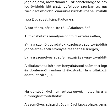
jogalapjáról, időtartamáról, az adatfeldolgozó ne
legrövidebb idő alatt, legfeljebb azonban 30 na
zárolását az alábbi címünkre küldött írásbeli nyilatk
1133 Budapest, Kárpát utca 48.
A borítékra, kérlek, írd rá: „Adatkezelés”
Tiltakozhatsz személyes adataid kezelése ellen,
a) ha a személyes adatok kezelése vagy továbbítá
jogos érdekének érvényesítéséhez szükséges;
b) ha a személyes adat felhasználása vagy továbbítá
A tiltakozást a kérelem benyújtásától számított le
és döntéséről írásban tájékoztunk. Ha a tiltakoz
adatokat zároljuk.
Ha döntésünkkel nem értesz egyet, illetve ha a vá
bírósághoz fordulhatsz.
A személyes adataid védelmével kapcsolatos panas