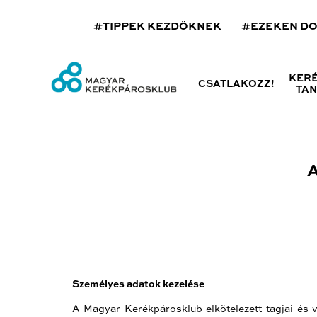
#TIPPEK KEZDŐKNEK
#EZEKEN D
KER
CSATLAKOZZ!
TA
Személyes adatok kezelése
A Magyar Kerékpárosklub elkötelezett tagjai és v