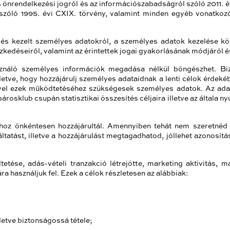
s önrendelkezési jogról és az információszabadságról szóló 2011. év
 szóló 1995. évi CXIX. törvény, valamint minden egyéb vonatkoz
tt és kezelt személyes adatokról, a személyes adatok kezelése k
zkedéseiről, valamint az érintettek jogai gyakorlásának módjáról é
náló személyes információk megadása nélkül böngészhet. Biz
etve, hogy hozzájárulj személyes adataidnak a lenti célok érdeké
ivel ezek működtetéséhez szükségesek személyes adatok. Az ad
osklub csupán statisztikai összesítés céljaira illetve az általa ny
hoz önkéntesen hozzájárultál. Amennyiben tehát nem szeretnéd 
áltatást, illetve a hozzájárulást megtagadhatod, jóllehet azonos
tése, adás-vételi tranzakció létrejötte, marketing aktivitás, m
ra használjuk fel. Ezek a célok részletesen az alábbiak:
letve biztonságossá tétele;