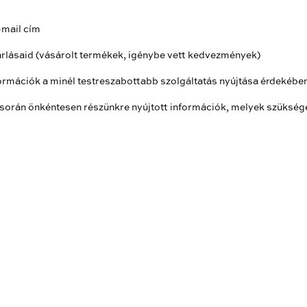
, e-mail cím
rlásaid (vásárolt termékek, igénybe vett kedvezmények)
formációk a minél testreszabottabb szolgáltatás nyújtása érdekébe
során önkéntesen részünkre nyújtott információk, melyek szüksége