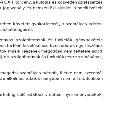
i CXII. törvény, a kutatás és közvetlen üzletszerzés
ó jogszabály és nemzetközi ajánlás rendelkezéseit
örében követett gyakorlatáról, a személyes adatok
s lehetőségeiről.
onyos szolgáltatások és funkciók igénybevétele
ben történő kezeléséhez. Ezen adatok egy részének
atok másik részének megadása nem feltétele adott
újtott szolgáltatások és funkciók testre szabásához,
megadni személyes adatait, illetve nem szeretnél
ításra alkalmas adatok hiányában nem áll módunkban
arketing célú adatbázis építés, nyereményjátékok,