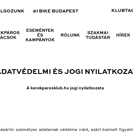
KLUBTA
OLGOZUNK
#I BIKE BUDAPEST
ESEMÉNYEK
ÉKPÁROS
SZAKMAI
ÉS
RÓLUNK
HÍREK
NÁCSOK
TUDÁSTÁR
KAMPÁNYOK
ADATVÉDELMI ÉS JOGI NYILATKOZA
A kerekparosklub.hu jogi nyilatkozata
ásárlói személyes adatainak védelme iránt, ezért kiemelt figyelm