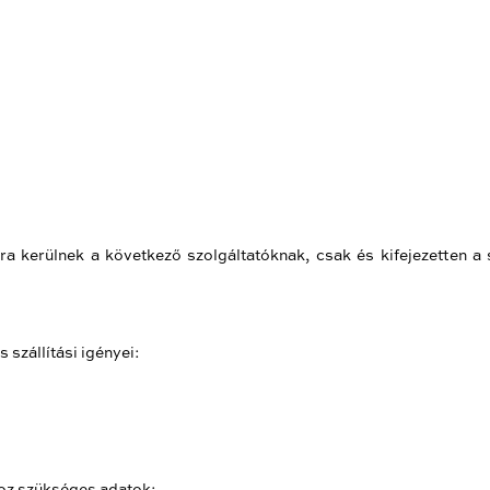
a kerülnek a következő szolgáltatóknak, csak és kifejezetten a 
 szállítási igényei:
shoz szükséges adatok: