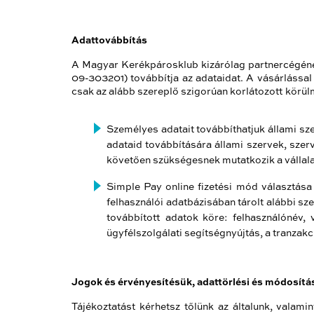
Adattovábbítás
A Magyar Kerékpárosklub
kizárólag partnercégé
09-303201)
továbbítja az adataidat. A vásárlássa
csak az alább szereplő szigorúan korlátozott körül
Személyes adatait továbbíthatjuk állami sz
adataid továbbítására állami szervek, sze
követően szükségesnek mutatkozik a vállal
Simple Pay online fizetési mód választása
felhasználói adatbázisában tárolt alábbi s
továbbított adatok köre: felhasználónév, 
ügyfélszolgálati segítségnyújtás, a tranzak
Jogok és érvényesítésük, adattörlési és módosítá
Tájékoztatást kérhetsz tőlünk az általunk, valamin