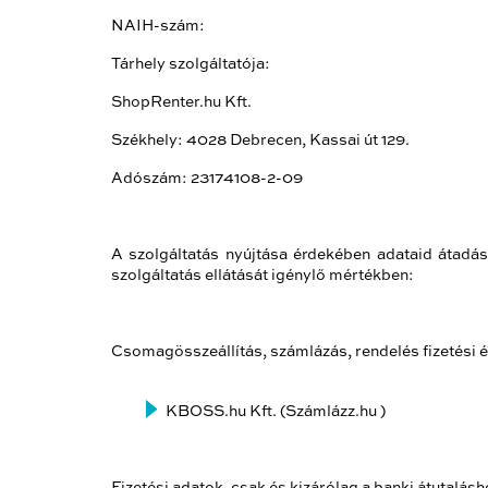
NAIH-szám:
Tárhely szolgáltatója:
ShopRenter.hu Kft.
Székhely: 4028 Debrecen, Kassai út 129.
Adószám: 23174108-2-09
A szolgáltatás nyújtása érdekében adataid átadásr
szolgáltatás ellátását igénylő mértékben:
Csomagösszeállítás, számlázás, rendelés fizetési és
KBOSS.hu Kft. (Számlázz.hu )
Fizetési adatok, csak és kizárólag a banki átutalá