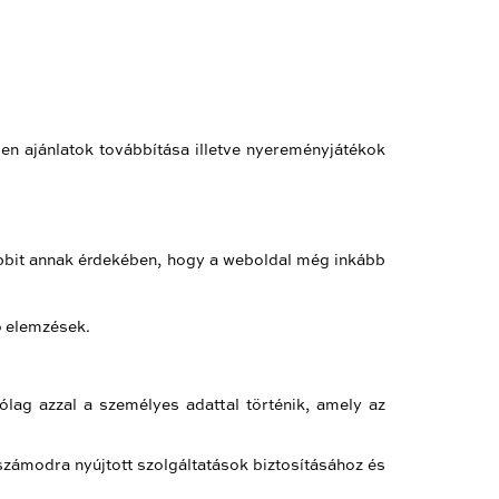
en ajánlatok továbbítása illetve nyereményjátékok
óbbit annak érdekében, hogy a weboldal még inkább
ló elemzések.
ólag azzal a személyes adattal történik, amely az
ámodra nyújtott szolgáltatások biztosításához és