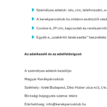
Személyes adatok: név, cím, telefonszám
A kerekparosklub.hu oldalon eszközölt vásá
Cookie-k, IP cím, kapcsolati és rendszerin
Egyéb a „szakértői tanácsadás” használata 
Az adatkezelő és az adatfeldolgozó
A személyes adatok kezelője:
Magyar Kerékpárosklub
Székhely: 1098 Budapest, Dési Huber utca 4/2, I/6.
Bírósági bejegyzés száma: 9923
Elérhetőség: info@kerekparosklub.hu