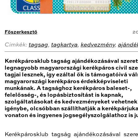
Főszerkesztő
20
Cimkék:
tagsag
,
tagkartya
,
kedvezmény
,
ajándé
Kerékpárosklub tagság ajándékozásával szeret
legnagyobb magyarországi kerékpáros civil sz
tagjai lesznek, így ezáltal ők is támogatóivá vá
magyarországi kerékpáros érdekképviseleti
munkának. A tagsághoz kerékpáros baleset-,
felelősség-, és lopásbiztosítást is kapnak,
szolgáltatásokat és kedvezményeket vehetnek
igénybe, olcsóbban szállíthatják a kerékpárjuk
vonaton és ingyenes jogsegélyszolgálathoz is j
Kerékpárosklub tagság ajándékozásával szere