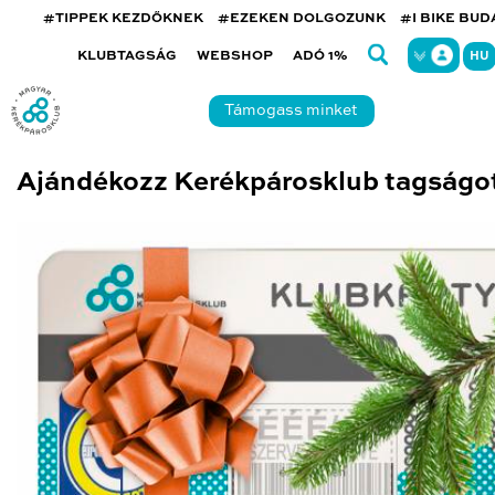
#TIPPEK KEZDŐKNEK
#EZEKEN DOLGOZUNK
#I BIKE BU
KLUBTAGSÁG
WEBSHOP
ADÓ 1%
HU
Támogass minket
Ajándékozz Kerékpárosklub tagságo