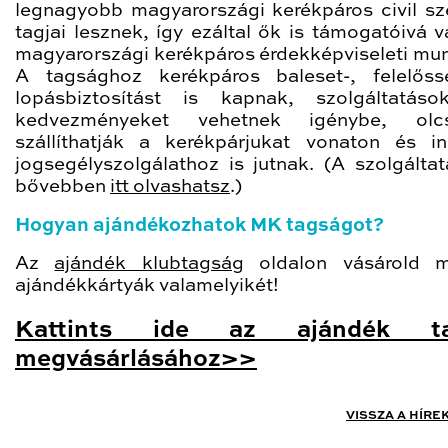
legnagyobb magyarországi kerékpáros civil sz
tagjai lesznek, így ezáltal ők is támogatóivá v
magyarországi kerékpáros érdekképviseleti mu
A tagsághoz kerékpáros baleset-, felelős
lopásbiztosítást is kapnak, szolgáltatás
kedvezményeket vehetnek igénybe, olc
szállíthatják a kerékpárjukat vonaton és i
jogsegélyszolgálathoz is jutnak. (A szolgáltat
bővebben
itt olvashatsz
.)
Hogyan ajándékozhatok MK tagságot?
Az
ajándék klubtagság
oldalon vásárold 
ajándékkártyák valamelyikét!
Kattints ide az ajándék ta
megvásárlásához>>
VISSZA A HÍRE