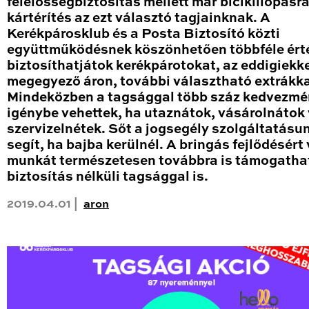
felelősségbiztosítás mellett már biciklilopásra 
kártérítés az ezt választó tagjainknak. A
Kerékpárosklub és a Posta Biztosító közti
együttműködésnek köszönhetően többféle ért
biztosíthatjátok kerékpárotokat, az eddigiekk
megegyező áron, további választható extrákka
Mindeközben a tagsággal több száz kedvezmén
igénybe vehettek, ha utaznátok, vásárolnátok
szervizelnétek. Sőt a jogsegély szolgáltatásun
segít, ha bajba kerülnél. A bringás fejlődésért
munkát természetesen továbbra is támogatha
biztosítás nélküli tagsággal is.
2019.04.01 |
aron