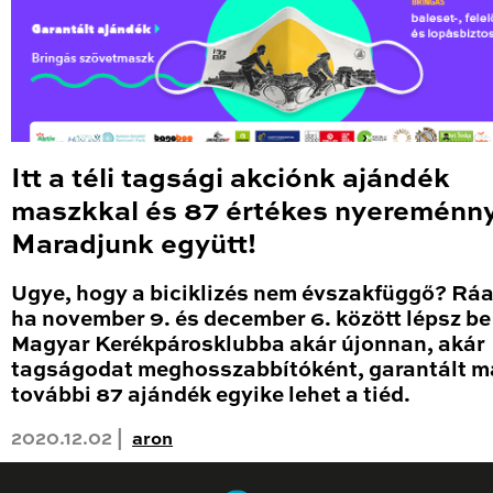
Itt a téli tagsági akciónk ajándék
maszkkal és 87 értékes nyereménny
Maradjunk együtt!
Ugye, hogy a biciklizés nem évszakfüggő? Rá
ha november 9. és december 6. között lépsz be
Magyar Kerékpárosklubba akár újonnan, akár
tagságodat meghosszabbítóként, garantált m
további 87 ajándék egyike lehet a tiéd.
2020.12.02 |
aron