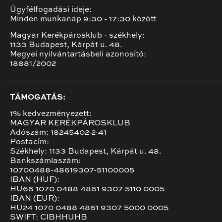
Ügyfélfogadási ideje:
Minden munkanap 9:30 - 17:30 között
Magyar Kerékpárosklub - székhely:
1133 Budapest, Kárpát u. 48.
Megyei nyilvántartásbeli azonosító:
18881/2002
TÁMOGATÁS:
1% kedvezményezett:
MAGYAR KERÉKPÁROSKLUB
Adószám: 18245402-2-41
Postacím:
Székhely: 1133 Budapest, Kárpát u. 48.
Bankszámlaszám:
10700488-48619307-51100005
IBAN (HUF):
HU66 1070 0488 4861 9307 5110 0005
IBAN (EUR):
HU24 1070 0488 4861 9307 5000 0005
SWIFT: CIBHHUHB