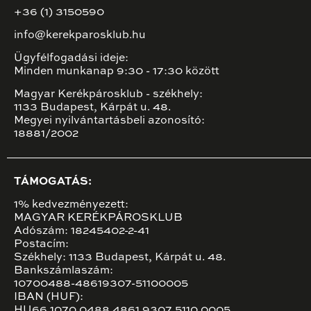
+36 (1) 3150590
info@kerekparosklub.hu
Ügyfélfogadási ideje:
Minden munkanap 9:30 - 17:30 között
Magyar Kerékpárosklub - székhely:
1133 Budapest, Kárpát u. 48.
Megyei nyilvántartásbeli azonosító:
18881/2002
TÁMOGATÁS:
1% kedvezményezett:
MAGYAR KERÉKPÁROSKLUB
Adószám: 18245402-2-41
Postacím:
Székhely: 1133 Budapest, Kárpát u. 48.
Bankszámlaszám:
10700488-48619307-51100005
IBAN (HUF):
HU66 1070 0488 4861 9307 5110 0005