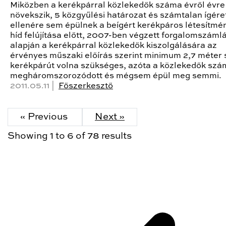
Miközben a kerékpárral közlekedők száma évről évre
növekszik, 5 közgyűlési határozat és számtalan ígére
ellenére sem épülnek a beígért kerékpáros létesítmé
híd felújítása előtt, 2007-ben végzett forgalomszáml
alapján a kerékpárral közlekedők kiszolgálására az
érvényes műszaki előírás szerint minimum 2,7 méter 
kerékpárút volna szükséges, azóta a közlekedők szá
megháromszorozódott és mégsem épül meg semmi.
2011.05.11 |
Főszerkesztő
« Previous
Next »
Showing
1
to
6
of
78
results