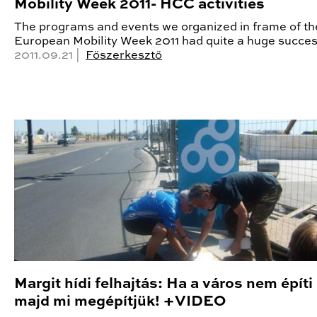
Mobility Week 2011- HCC activities
The programs and events we organized in frame of th
European Mobility Week 2011 had quite a huge succes
2011.09.21 |
Főszerkesztő
Margit hídi felhajtás: Ha a város nem épít
majd mi megépítjük! +VIDEO