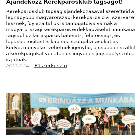
Ajándékozz Kerékpárosklub tagságot!
Kerékpárosklub tagság ajándékozásával szeretteid a
legnagyobb magyarországi kerékpáros civil szervezet
lesznek, így ezáltal ők is támogatóivá válnak a
magyarországi kerékpáros érdekképviseleti munkána
tagsághoz kerékpáros baleset-, felelősség-, és
lopásbiztosítást is kapnak, szolgáltatásokat és
kedvezményeket vehetnek igénybe, olcsóbban szállít
a kerékpárjukat vonaton és ingyenes jogsegélyszolgá
is jutnak.
2013.11.14 |
Főszerkesztő