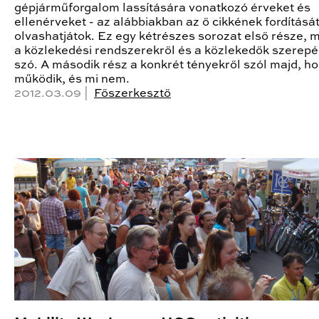
gépjárműforgalom lassítására vonatkozó érveket és
ellenérveket - az alábbiakban az ő cikkének fordításá
olvashatjátok. Ez egy kétrészes sorozat első része, 
a közlekedési rendszerekről és a közlekedők szerepé
szó. A második rész a konkrét tényekről szól majd, h
működik, és mi nem.
2012.03.09 |
Főszerkesztő