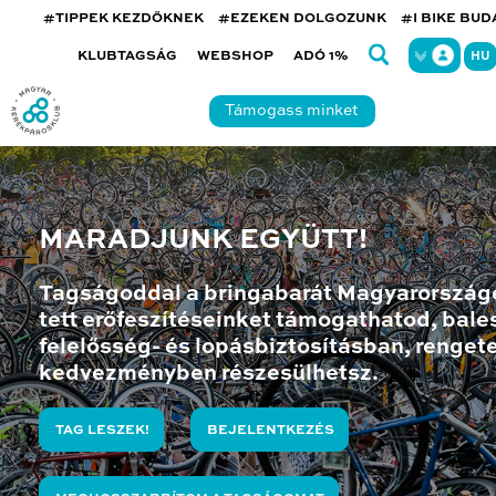
#TIPPEK KEZDŐKNEK
#EZEKEN DOLGOZUNK
#I BIKE BU
KLUBTAGSÁG
WEBSHOP
ADÓ 1%
HU
Támogass minket
MARADJUNK EGYÜTT!
Tagságoddal a bringabarát Magyarország
tett erőfeszítéseinket támogathatod, bales
felelősség- és lopásbiztosításban, renget
kedvezményben részesülhetsz.
TAG LESZEK!
BEJELENTKEZÉS