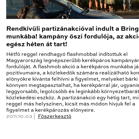
Rendkívüli partizánakcióval indult a Bring
munkába! kampány őszi fordulója, az akci
egész héten át tart!
Hétfő reggel rendhagyó flashmobbal indítottuk el
Magyarország legnépszerűbb kerékpáros kampányán
fordulóját. A flashmob akció a kerékpáros munkába j
pozitívumaira, a közlekedők számára realizálható ko
előnyökre kívánta felhívni a figyelmet, melyeket bárki
könnyen megtapasztalhat, ha kerékpárral jár, ugyanis
leggyorsabb, legolcsóbb és leginkább környezetbará
közlekedési eszköz. A partizánakció egy hétig tart, m
reggel más helyszínen, kicsit más módon hívjuk fel a
figyelmet a kerékpározás előnyeire.
2011.10.03 |
Főszerkesztő