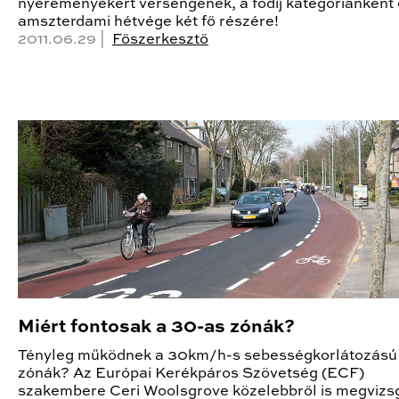
nyereményekért versengenek, a fődíj kategóriánként
amszterdami hétvége két fő részére!
2011.06.29 |
Főszerkesztő
Miért fontosak a 30-as zónák?
Tényleg működnek a 30km/h-s sebességkorlátozású
zónák? Az Európai Kerékpáros Szövetség (ECF)
szakembere Ceri Woolsgrove közelebbről is megvizsg